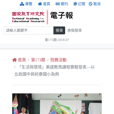
跳到主要內容
:::
導覽
首頁
期刊
訂閱
取消
搜尋
搜尋
進階搜尋
第173期 2018-07
:::
首頁
第173期
院務活動
「生活與環境」美感教育課程實驗發表—以
北政國中與枋寮國小為例