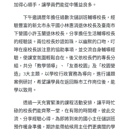
加得心順手，讓學員們能從中獲益良多。
下午邀請歷年擔任過數次儲訓班輔導校長，經
驗豐富的新北市永平國小林惠涓退休校長及臺南市
下營國小許玉蘭退休校長，分享擔任生活輔導校長
的經驗談。兩位校長妙語如珠，以幽默的口吻，叮
嚀在座校長該注意的協助事項，並交流自身輔導經
驗，使課室氛圍輕鬆自在。後又依校長們的專長分
組，共分「教學領導」、「友善校園」及「校園營
造」3大主題，以學校行政實務為導向，進行議題
案例研討，希望讓學員在返回縣市工作崗位後，能
學以致用。
透過一天充實緊湊的課程活動安排，讓平時忙
碌的校長們能齊聚一堂，在有限的時間裡，彼此交
流、分享經驗心得，為即將到來的國小主任儲訓班
預作暖身準備，期許能帶給候用主任們更廣闊的學