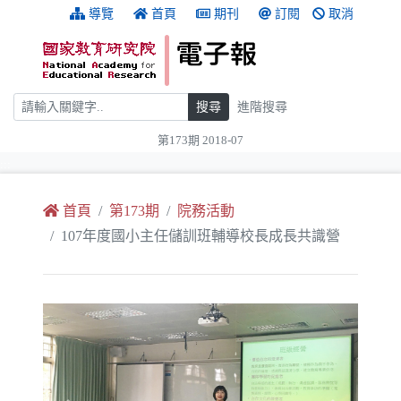
跳到主要內容
:::
導覽
首頁
期刊
訂閱
取消
搜尋
搜尋
進階搜尋
第173期 2018-07
:::
首頁
第173期
院務活動
107年度國小主任儲訓班輔導校長成長共識營