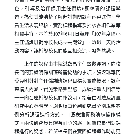
長擔任生活輔導校長，這22位校長扮演領頭羊角
色，引導及陪伴候用主任們這6週精實的課程學
習。為使其能清楚了解儲訓期間課程內容運作、學
員生活表現評核、實務課程指導及批核各項作業等
相關事宜，本院於107年6月1日辦理「107年度國小
主任儲訓班輔導校長成長共識營」，透過一天的活
動內容，讓輔導校長們能互相交流、凝聚共識。
上午的課程由本院洪啟昌主任致歡迎詞，向校
長們簡要說明儲訓班所需協助的事項，張煜琳專門
委員則針對主任儲訓班課程目標與實施概況、課程
架構與內涵、實施策略與型態、成績評量與回流等
一一向在座輔導校長們作說明，接著由測驗及評量
研究中心蔡明學、謝名娟兩位副研究員分別說明案
例分析課程進行方式、口語表達實務演練操作模
式。兩位研究員具體有耐心的逐一回覆校長們對課
程進行的疑惑，希望校長們在實際課程運作時能更