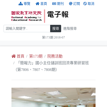
跳到主要內容
:::
導覽
首頁
期刊
訂閱
取消
搜尋
搜尋
進階搜尋
第173期 2018-07
:::
首頁
第173期
院務活動
「簡報力」國小主任儲訓班回流專業研習班
（第7806、7807、7808期）