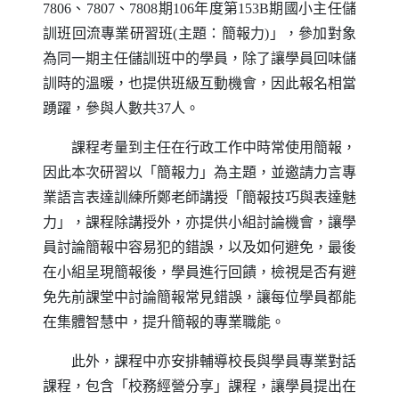
7806、7807、7808期106年度第153B期國小主任儲
訓班回流專業研習班(主題：簡報力)」，參加對象
為同一期主任儲訓班中的學員，除了讓學員回味儲
訓時的溫暖，也提供班級互動機會，因此報名相當
踴躍，參與人數共37人。
課程考量到主任在行政工作中時常使用簡報，
因此本次研習以「簡報力」為主題，並邀請力言專
業語言表達訓練所鄭老師講授「簡報技巧與表達魅
力」，課程除講授外，亦提供小組討論機會，讓學
員討論簡報中容易犯的錯誤，以及如何避免，最後
在小組呈現簡報後，學員進行回饋，檢視是否有避
免先前課堂中討論簡報常見錯誤，讓每位學員都能
在集體智慧中，提升簡報的專業職能。
此外，課程中亦安排輔導校長與學員專業對話
課程，包含「校務經營分享」課程，讓學員提出在