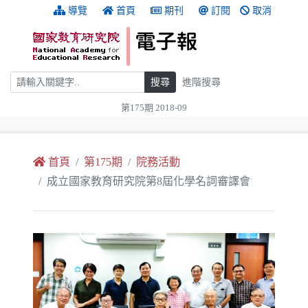
跳到主要內容
:::
導覽
首頁
期刊
訂閱
取消
搜尋
搜尋
進階搜尋
第175期 2018-09
:::
首頁
第175期
院務活動
成立國家教育研究院第8屆化學名詞審譯會