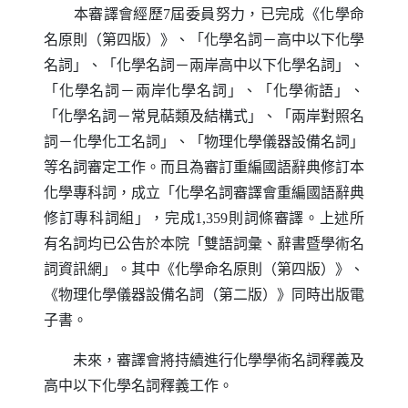
本審譯會經歷7屆委員努力，已完成《化學命
名原則（第四版）》、「化學名詞－高中以下化學
名詞」、「化學名詞－兩岸高中以下化學名詞」、
「化學名詞－兩岸化學名詞」、「化學術語」、
「化學名詞－常見萜類及結構式」、「兩岸對照名
詞－化學化工名詞」、「物理化學儀器設備名詞」
等名詞審定工作。而且為審訂重編國語辭典修訂本
化學專科詞，成立「化學名詞審譯會重編國語辭典
修訂專科詞組」，完成1,359則詞條審譯。上述所
有名詞均已公告於本院「雙語詞彙、辭書暨學術名
詞資訊網」。其中《化學命名原則（第四版）》、
《物理化學儀器設備名詞（第二版）》同時出版電
子書。
未來，審譯會將持續進行化學學術名詞釋義及
高中以下化學名詞釋義工作。