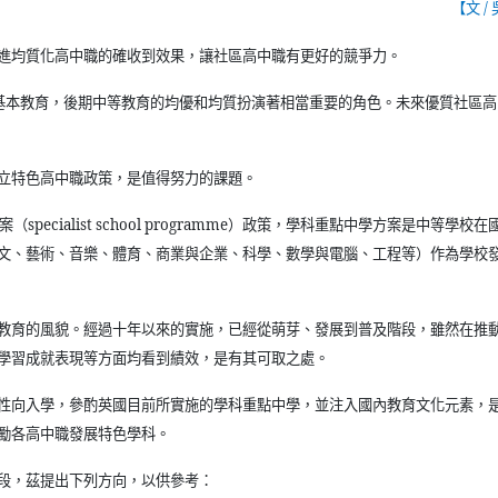
【文
/
進均質化高中職的確收到效果，讓社區高中職有更好的競爭力。
基本教育，後期中等教育的均優和均質扮演著相當重要的角色。未來優質社區高
立特色高中職政策，是值得努力的課題。
案（
specialist school programme
）政策，學科重點中學方案是中等學校在
文、藝術、音樂、體育、商業與企業、科學、數學與電腦、工程等）作為學校
教育的風貌。經過十年以來的實施，已經從萌芽、發展到普及階段，雖然在推
學習成就表現等方面均看到績效，是有其可取之處。
性向入學，參酌英國目前所實施的學科重點中學，並注入國內教育文化元素，
勵各高中職發展特色學科。
段，茲提出下列方向，以供參考：