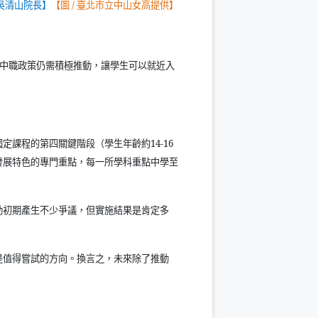
吳清山院長】
【圖
/
臺北市立中山女高提供】
中職政策仍需積極推動，讓學生可以就近入
國定課程的第四關鍵階段（學生年齡約
14-16
發展特色的專門重點，每一所學科重點中學至
動初期產生不少爭議，但實施結果是肯定多
是值得嘗試的方向。換言之，未來除了推動