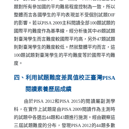
題對所有參加國的平均難易程度控制為一致，所以
整體而言各國學生的平均表現並不受個別試題
DIF
的影響。若以
PISA
2009主科閱讀全部100題試題的
國際平均難度作為基準線，經分析後其中49題試題
對臺灣學生而言難度較國際平均高，另外47題試題
則對臺灣學生的難度較低。然就整體平均而言，這
100題試題對臺灣學生的平均難度等於國際平均難
度。
四、利用試題難度差異值校正臺灣
PISA
閱讀素養歷屆成績
由於
PISA
2012和
PISA
2015的閱讀屬副測學
科，在實作上試題是由
PISA
2009閱讀作為主測時
的試題中各選出44題和43題進行施測。經由觀察這
三屆試題難度的分布，發現
PISA
2012的44題多數