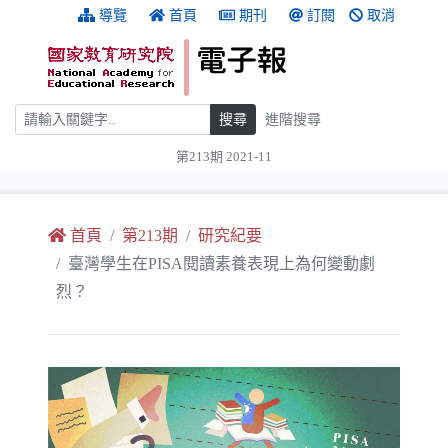
跳到主要內容
:::
導覽
首頁
期刊
訂閱
取消
搜尋
搜尋
進階搜尋
第213期 2021-11
:::
首頁
第213期
研究紀要
臺灣學生在PISA閱讀素養表現上為何變動劇
烈？