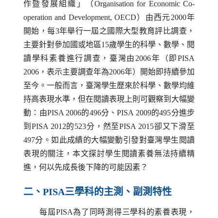
作暨發展組織」（
Organisation for Economic Co-
operation and Development
,
OECD
）由西元2000年
開始，每3年舉行一屆之國際大型教育評比調查，
主要針對參加國或地區15歲學生的科學、數學、閱
讀學科素養進行調查，臺灣由2006年（即
PISA
2006，表示主要調查年為2006年）開始即持續參加
至今。一般而言，臺灣學生歷來於科學、數學均維
持高表現水準，但在閱讀表現上則可觀察到大幅變
動：由
PISA
2006的496分、
PISA
2009的495分進步
到
PISA
2012的523分，然至
PISA
2015卻又下滑至
497分。如此成績的大幅變動引發對臺灣學生閱讀
表現的關注，本文探討學生閱讀素養無法持續精
進，何以先成長後下降的可能因素？
二、
PISA
三學科的主測、副測特性
每屆
PISA
為了同時測得三學科的素養表現，