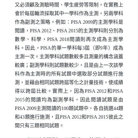
又必須顧及測驗時間、學生疲勞等限制，在實務上
會於每屆輪流採取其中一學科作為主測，另兩學科
作為副測之策略。例如：
PISA
2009的主測學科是
閱讀，
PISA
2012、
PISA
2015的主測學科則分別為
數學、科學，
PISA
2018閱讀則再次成為主測學
科。因此，
PISA
的單一學科每3屆（即9年）成為
主測一次。主測學科試題數較多且測量的構念涵蓋
較廣；副測學科則試題數較少，且是由上一次該學
科作為主測時的所有試題中選取部分試題進行施
測，並藉由相同試題跨屆等化之計量技術，使成績
得以跨屆比較。實際上，因為
PISA
2012和
PISA
2015的閱讀均為副測學科，因此閱讀試題是由
PISA
2009主測閱讀的100題試題中，各自挑選44題
和43題進行施測，且
PISA
2012和
PISA
2015彼此之
間只有三題相同試題。