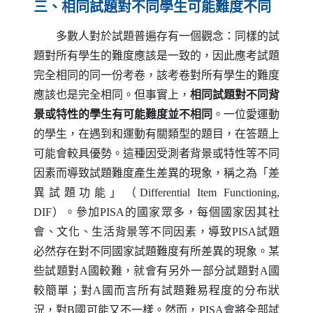
三、相同試題對不同學生可能難度不同
多數人對於試題普遍存有一個觀念：同樣的試
題對所有學生的難度應該是一致的，因此應考試題
完全相同的同一份考卷，該考卷對所有學生的難度
應該也是完全相同。但事實上，
相同試題對不同背
景或特性的學生有可能難度並不相同
。一位愛運動
的學生，在遇到和運動有關類型的題目，在答題上
可能會較具優勢。這種因受測者背景或特性等不同
因素而導致試題難度產生差異的現象，稱之為「差
異試題功能」（
Differential Item Functioning
,
DIF
）。參加
PISA
的國家眾多，每個國家因其社
會、文化、生活背景等不同因素，導致
PISA
試題
必然存在對不同國家試題難度有所差異的現象。某
些試題對
A
國較難，就會有另外一部分試題對
A
國
較簡單；對
A
國而言所有試題難易程度的分布狀
況，對
B
國可能又不一樣。然而，
PISA
會將全部試