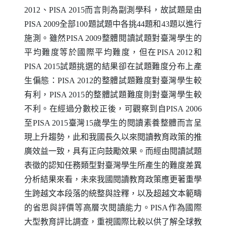
2012、
PISA
2015而言則為副測學科，故試題是由
PISA
2009全部100題試題中各挑44題和43題以進行
施測。雖然
PISA
2009整體閱讀試題對臺灣學生的
平均難度等於國際平均難度，但在
PISA
2012和
PISA
2015試題挑選的結果卻在試題難度分布上產
生偏態：
PISA
2012的整體試題難度對臺灣學生較
有利，
PISA
2015的整體試題難度則對臺灣學生較
不利。在經過分數校正後，可觀察到自
PISA
2006
至
PISA
2015臺灣15歲學生的閱讀素養整體而言呈
現上升趨勢，此和我國長久以來閱讀教育政策的推
廣效益一致，具有正向鼓勵效果。而經由閱讀試題
表徵的認知任務類型對臺灣學生所產生的難度差異
分析結果來看，未來我國閱讀教育政策應更著重學
生跨越文本段落的統整與詮釋，以及超越文本範疇
的省思與評價等高層次閱讀能力。
PISA
作為國際
大型教育評比調查，重視國際比較以供了解全球教