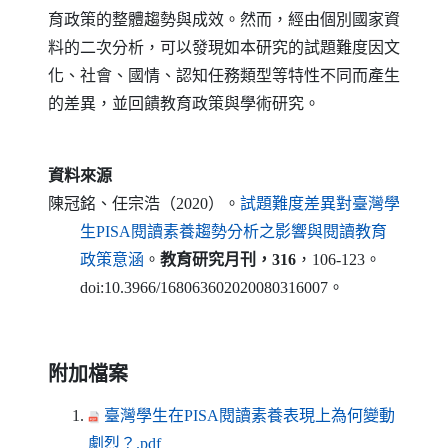
育政策的整體趨勢與成效。然而，經由個別國家資
料的二次分析，可以發現如本研究的試題難度因文
化、社會、國情、認知任務類型等特性不同而產生
的差異，並回饋教育政策與學術研究。
資料來源
陳冠銘、任宗浩（2020）。
試題難度差異對臺灣學
生
PISA
閱讀素養趨勢分析之影響與閱讀教育
（另開新視窗）
政策意涵
。
教育研究月刊，316
，106-123。
doi
:10.3966/168063602020080316007。
附加檔案
臺灣學生在PISA閱讀素養表現上為何變動
（另開新視窗）
劇烈？.pdf