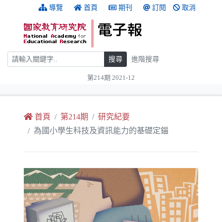
跳到主要內容
:::
導覽
首頁
期刊
訂閱
取消
搜尋
搜尋
進階搜尋
第214期 2021-12
:::
首頁
第214期
研究紀要
為國小學生科技及資訊能力的基礎定錨