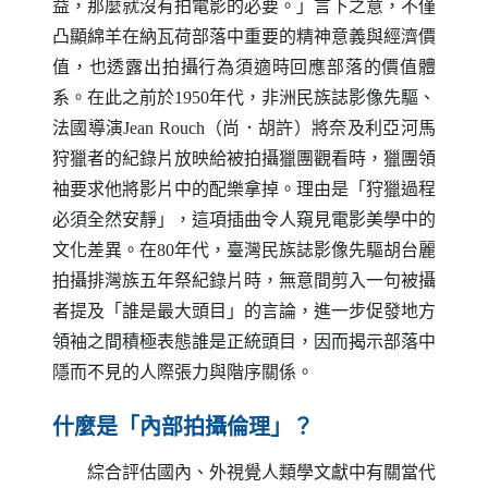
益，那麼就沒有拍電影的必要。」言下之意，不僅
凸顯綿羊在納瓦荷部落中重要的精神意義與經濟價
值，也透露出拍攝行為須適時回應部落的價值體
系。在此之前於1950年代，非洲民族誌影像先驅、
法國導演
Jean Rouch
（尚．胡許）將奈及利亞河馬
狩獵者的紀錄片放映給被拍攝獵團觀看時，獵團領
袖要求他將影片中的配樂拿掉。理由是「狩獵過程
必須全然安靜」，這項插曲令人窺見電影美學中的
文化差異。在80年代，臺灣民族誌影像先驅胡台麗
拍攝排灣族五年祭紀錄片時，無意間剪入一句被攝
者提及「誰是最大頭目」的言論，進一步促發地方
領袖之間積極表態誰是正統頭目，因而揭示部落中
隱而不見的人際張力與階序關係。
什麼是「內部拍攝倫理」？
綜合評估國內、外視覺人類學文獻中有關當代