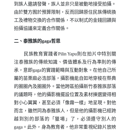
到族人邀請發聲，族人並非只是被動地接受拍攝。
由於雙方囿於預算限制，反而回歸原住民族傳統換
工及禮物交換的合作關係，不以制式的金錢回饋與
拍攝協議來定義合作關係。
二、泰雅族的
gaga
哲思
民族教育實踐者
Pilin Yapu
則在拍片中特別關
注泰雅族的傳統知識、價值體系及行為準則的傳
承，意即
gaga
的實踐範疇與互動對象。在他自己所
屬的苗栗麻必浩部落，攝影機能自如地穿梭在祭典
的圈圈內及圈圈外。當他跨區拍攝新竹泰雅族部落
的議題時，他的攝影機擺設位置及素材揀選變得相
對小心翼翼，甚至必須「像霧一樣」地呈現。對他
而言，雖然同為泰雅族人，但是他的攝影機已經跨
越到別的部落的「獵場」了，必須遵守別人的
gaga
。此外，身為教育者，他非常重視紀錄片放映