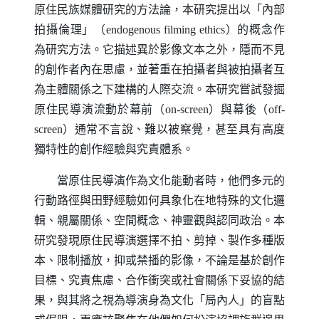
原住民族媒體研究的方法論，本研究提出以「內部
拍攝倫理」（
endogenous filming ethics
）的概念作
為研究方法。它描述異於影像文本之外，隱而不見
的創作者內在思慮，並著重在拍攝者與被拍攝者互
為主體關係之下建構的人際交流。本研究嘗試發掘
原住民導演流動於幕前（
on-screen
）與幕後（
off-
screen
）通常不言說、難以被察覺，甚至具有高度
獨特性的創作經驗與究責體系。
當原住民導演作為文化能動者時，他們多元的
行動路徑與田野經驗如何具象化在地特殊的文化邏
輯、親屬關係、空間概念、神靈觀與認同政治。本
研究發現原住民導演選擇不拍、剪掉、製作多種版
本、限制播放，抑或禁播的影像，不論是基於創作
目標、究責焦慮、合作衝突或社會關係下妥協的結
果，與其將之視為導演身為文化「局內人」的盲點