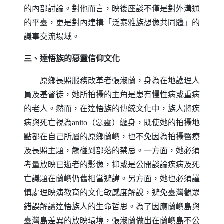
的內部討論。對他而言，映後座談不僅是對外溝通
的平臺，更是對內建構「泛泰雅族想像共同體」的
議事交流場域。
三、達悟族的惡靈信仰文化
原鄉長照服務改革者張淑蘭，身為在地護理人
員及基督徒，她所拍攝的主角是患有慢性病或重病
的老人。然而，在達悟族的傳統文化中，族人將疾
病與死亡視為
anito
（惡靈）纏身，既使她的拍攝地
點都在自己所屬的原鄉蘭嶼，也不免因為拍攝醫療
及長照主題，觸碰到部落的禁忌。一方面，她必須
考量放映已逝者的影像，抑或是公開談論疾病及死
亡議題在蘭嶼仍舊相當避諱。另方面，她也必須謹
慎處理映演教育的文化敏感度解說，避免臺灣觀眾
錯誤解讀達悟族人的生命哲思。為了因應蘭嶼島與
臺灣島差異的放映環境，張淑蘭做出在蘭嶼島不公