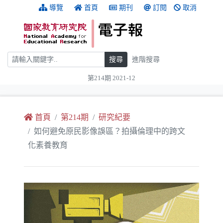
跳到主要內容
:::
導覽
首頁
期刊
訂閱
取消
搜尋
搜尋
進階搜尋
第214期 2021-12
:::
首頁
第214期
研究紀要
如何避免原民影像誤區？拍攝倫理中的跨文
化素養教育