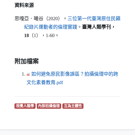
資料來源
思嘎亞．曦谷（2020）。
三位第一代臺灣原住民籍
（另開新視窗）
紀錄片運動者的倫理實踐
。
臺灣人類學刊，
18
（1），1-60。
附加檔案
如何避免原民影像誤區？拍攝倫理中的跨
（另開新視窗）
文化素養教育.pdf
（另開新視窗）
（另開新視窗）
（另開新視窗）
視覺人類學
內部拍攝倫理
互為主體性