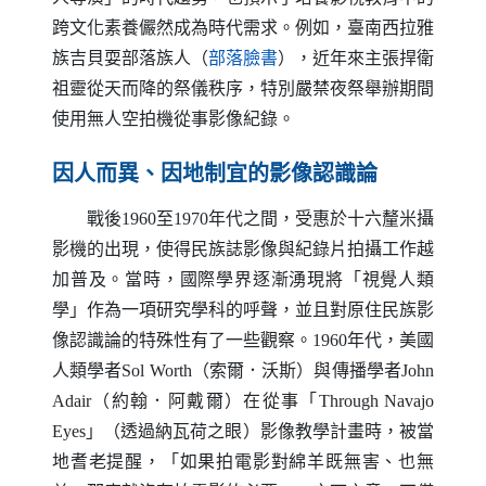
跨文化素養儼然成為時代需求。例如，臺南西拉雅
（另開新視窗）
族吉貝耍部落族人（
部落臉書
），近年來主張捍衛
祖靈從天而降的祭儀秩序，特別嚴禁夜祭舉辦期間
使用無人空拍機從事影像紀錄。
因人而異、因地制宜的影像認識論
戰後1960至1970年代之間，受惠於十六釐米攝
影機的出現，使得民族誌影像與紀錄片拍攝工作越
加普及。當時，國際學界逐漸湧現將「視覺人類
學」作為一項研究學科的呼聲，並且對原住民族影
像認識論的特殊性有了一些觀察。1960年代，美國
人類學者
Sol Worth
（索爾．沃斯）與傳播學者
John
Adair
（約翰．阿戴爾）在從事「
Through Navajo
Eyes
」（透過納瓦荷之眼）影像教學計畫時，被當
地耆老提醒，「如果拍電影對綿羊既無害、也無