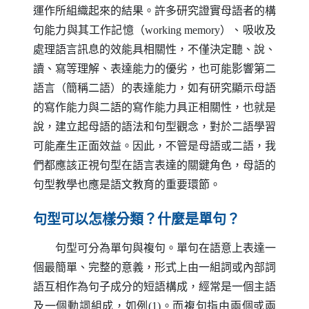
運作所組織起來的結果。許多研究證實母語者的構
句能力與其工作記憶（
working memory
）、吸收及
處理語言訊息的效能具相關性，不僅決定聽、說、
讀、寫等理解、表達能力的優劣，也可能影響第二
語言（簡稱二語）的表達能力，如有研究顯示母語
的寫作能力與二語的寫作能力具正相關性，也就是
說，建立起母語的語法和句型觀念，對於二語學習
可能產生正面效益。因此，不管是母語或二語，我
們都應該正視句型在語言表達的關鍵角色，母語的
句型教學也應是語文教育的重要環節。
句型可以怎樣分類？什麼是單句？
句型可分為單句與複句。單句在語意上表達一
個最簡單、完整的意義，形式上由一組詞或內部詞
語互相作為句子成分的短語構成，經常是一個主語
及一個動詞組成，如例(1)。而複句指由兩個或兩