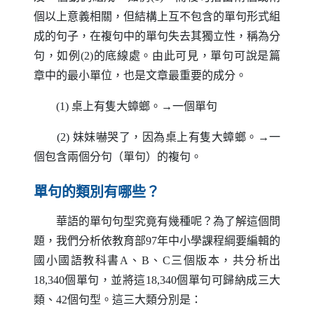
個以上意義相關，但結構上互不包含的單句形式組
成的句子，在複句中的單句失去其獨立性，稱為分
句，如例(2)的底線處。由此可見，單句可說是篇
章中的最小單位，也是文章最重要的成分。
(1) 桌上有隻大蟑螂。→一個單句
(2) 妹妹嚇哭了，因為桌上有隻大蟑螂。→一
個包含兩個分句（單句）的複句。
單句的類別有哪些？
華語的單句句型究竟有幾種呢？為了解這個問
題，我們分析依教育部97年中小學課程綱要編輯的
國小國語教科書
A
、
B
、
C
三個版本，共分析出
18,340個單句，並將這18,340個單句可歸納成三大
類、42個句型。這三大類分別是：