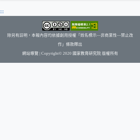
:::
除另有註明，本報內容均依據創用授權「姓名標示—非商業性—禁止改
作」條款釋出
（另開新視窗）
網站導覽
| Copyright© 2020
國家教育研究院
版權所有