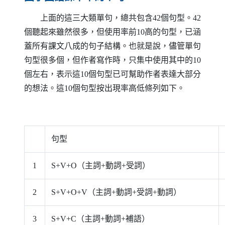
上面的這三大類單句，總共包含42個句型。42
個聽起來雖然很多，但使用率前10高的句型，已涵
蓋所有課文八成的句子結構。也就是說，儘管單句
句型很多個，但作者寫作時，只集中使用其中的10
個左右，表示這10個句型已可幫助作者表達大部分
的想法。這10個句型按出現率高低條列如下。
句型
1
S
+
V
+
O
（主詞+動詞+受詞）
2
S
+
V
+
O
+
V
（主詞+動詞+受詞+動詞）
3
S
+
V
+
C
（主詞+動詞+補語）