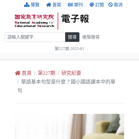
跳到主要內容
:::
導覽
首頁
期刊
訂閱
取消
搜尋
搜尋
進階搜尋
第227期 2023-01
:::
首頁
第227期
研究紀要
華語基本句型是什麼？國小國語課本中的單
句