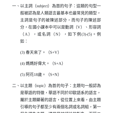
一、以主詞（
subject
）為首的句子：這類的句型一
般被認為是人類語言最基本也最常見的類型，
主詞是句子的被陳述部分，而句子的陳述部
分，在國小課本中可以是動詞（
V
）、形容詞
（
A
），或名詞（
N
），如下例(3)-(5)。例
如：
(3) 春天來了。（
S
+
V
）
(4) 媽媽好偉大。（
S
+
A
）
(5) 阿花18歲。（
S
+
N
）
二、以主題（
topic
）為首的句子：主題句一般認為
是華語的特徵，華語不同於印歐語系的語言，
屬於主題顯著的語言，從位置上來看，由主題
引導的句子都至少有兩個名詞或名詞組，第一