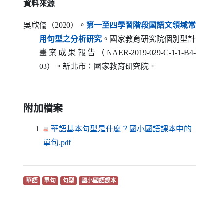
資料來源
吳欣儒（2020）。
第一至四學習階段國語文領域常
（另開新視窗）
用句型之分析研究
。國家教育研究院個別型計
畫案成果報告（
NAER-2019-029-C-1-1-B4-
03
）。新北市：國家教育研究院。
附加檔案
華語基本句型是什麼？國小國語課本中的
（另開新視窗）
單句.pdf
（另開新視窗）
（另開新視窗）
（另開新視窗）
（另開新視窗）
華語
單句
句型
國小國語課本