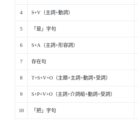
4
S
+
V
（主詞+動詞）
5
「是」字句
6
S
+
A
（主詞+形容詞）
7
存在句
8
T
+
S
+
V
+
O
（主題+主詞+動詞+受詞）
9
S
+
P
+
V
+
O
（主詞+介詞組+動詞+受詞）
10
「把」字句