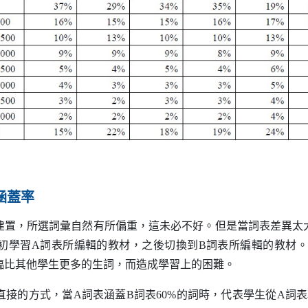
涵蓋率
，所選詞彙自然有所偏重，這未必不好。但是當詞表差異太
初學習
A
詞表所編輯的教材，之後切換到
B
詞表所編輯的教材
臨比其他學生更多的生詞，而造成學習上的困難。
接的方式，當
A
詞表涵蓋
B
詞表60%的詞時，代表學生從
A
詞表