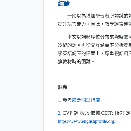
結論
一般以為增加學習者所認識的詞彙
提升語言能力。因此，教學詞表建
本文以詞頻序位分布來觀察臺灣五
冷僻的詞。再從交互涵蓋率分析發
學英語詞表的建置上，應重視語料
換教材時的困難。
註釋
（另開新視窗
1.
參考
廣泛閱讀指南
2.
EVP
詞表乃依據
CEFR
所訂定
（另開
https
://
www
.
englishprofile
.
org
/