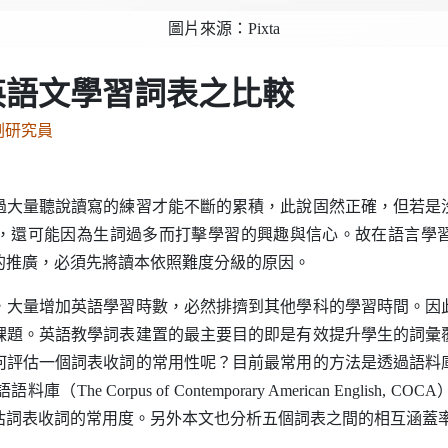
圖片來源：Pixta
2
1
英語文學習詞表之比較
副研究員
量聽說讀寫的練習才能不斷的累積，此說固然正確，但若是
，還可能因為生詞過多而打擊學習的興趣與信心。故在語言學
的推廣，必須先將讀本依照難度分級的原因。
量增加英語學習時數，必然排擠到其他學科的學習時間。因
課題。英語教學詞表建置的最主要目的即是有效提升學生的詞彙
何評估一個詞表收詞的常用性呢？目前最常用的方法是透過語料
語語料庫（
The Corpus of Contemporary American English
,
COCA
估詞表收詞的常用度。另外本文也分析五個詞表之間的相互涵蓋