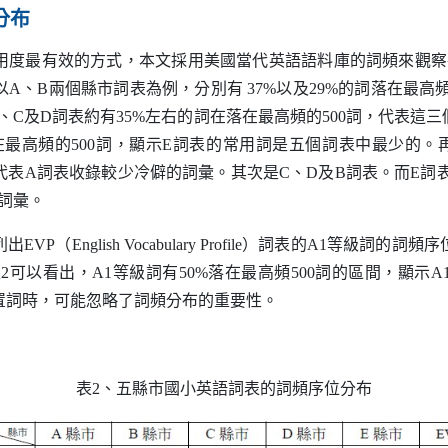
分布
最有效的方式，本文採用美國當代英語語料庫的詞頻來觀察
以
A
、
B
兩個縣市詞表為例，分別有 37%以及29%的詞落在最高
、
C
及
D
詞表約有35%左右的詞在落在最高頻的500詞，代表這
最高頻的500詞，顯示
E
詞表的常用詞是五個詞表中最少的。
代表
A
詞表收錄較少冷僻的詞彙。其次是
C
、
D
及
B
詞表。而
E
詞
詞彙。
列出
EVP
（
English Vocabulary Profile
）
詞表的
A1
等級詞的詞頻序
2可以看出，
A1
等級詞有50%落在最高頻500詞的區間，顯示
A
置詞時，可能忽略了詞頻分布的重要性。
表2、五縣市國小英語詞表的詞頻序位分布