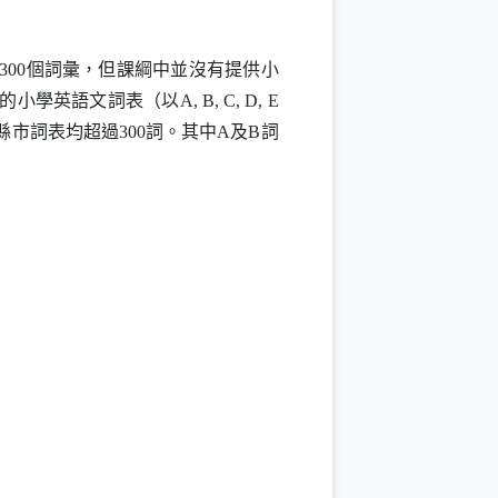
00個詞彙，但課綱中並沒有提供小
的小學英語文詞表（以
A
,
B
,
C
,
D
,
E
縣市詞表均超過300詞。其中
A
及
B
詞