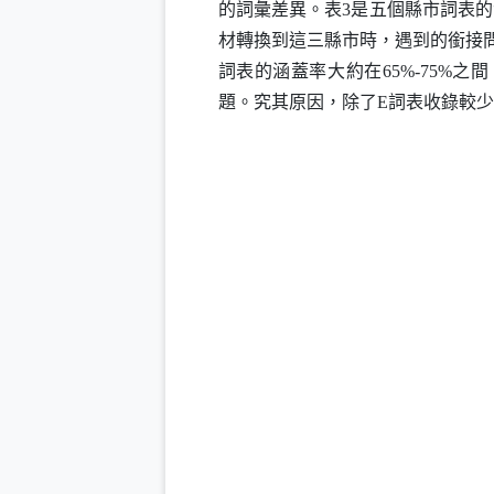
的詞彙差異
。表3是五個縣市詞表
材轉換到這三縣市時，遇到的銜接
詞表的涵蓋率大約在65%-75%
題。究其原因，除了
E
詞表收錄較少