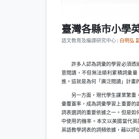
3
臺灣各縣市小學
語文教育及編譯研究中心 |
白明弘 
許多人認為詞彙的學習必須透過大
意閱讀，不但無法順利累積詞彙量
進。這就是為何「廣泛閱讀」計畫
另一方面，現代學生課業繁重，大
彙覆蓋率，成為詞彙學習上重要的
詞表選詞的重要依據之一。但是如
中使用的機率。本文以美國當代英
英語教學詞表的詞頻依據，藉以評