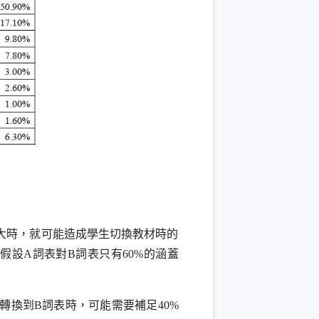
大時，就可能造成學生切換教材時的
。假設
A
詞表對
B
詞表只有60%的涵蓋
轉換到
B
詞表時，可能需要補足40%