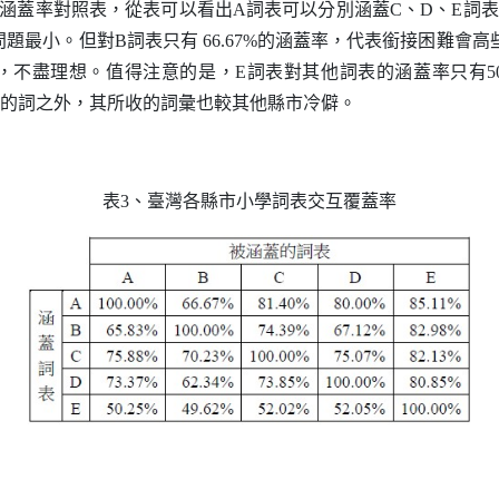
的涵蓋率對照表，從表可以看出
A
詞表可以分別涵蓋
C
、
D
、
E
詞表
問題最小。但對
B
詞表只有 66.67%的涵蓋率，代表銜接困難會
之間，不盡理想。值得注意的是，
E
詞表對其他詞表的涵蓋率只有5
的詞之外，其所收的詞彙也較其他縣市冷僻。
表3、臺灣各縣市小學詞表交互覆蓋率