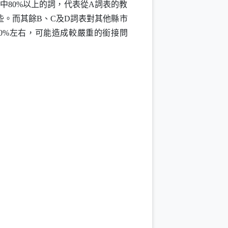
中80%以上的詞，代表從
A
詞表的教
高些。而其餘
B
、
C
及
D
詞表對其他縣市
0%左右，可能造成較嚴重的銜接問