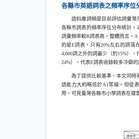
各縣市英語詞表之頻率序位
語料庫詞頻是目前評估詞彙常用度
各縣市詞表的頻率序位分布統計。
詞彙頻率較
B
詞表高。整體而言，
A
的是
E
詞表，只有20%左右的詞落在
4,000詞之外的詞最少（約15%），
24%），代表
E
詞表收錄較多冷僻的
為了提供比較基準，本文同時
語能力大約略低於
A1
等級。但從表
用，可見臺灣各縣市小學詞表在建