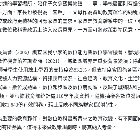
合適的學習場所、陪伴子女參觀博物館……等；學校層面則有擔
一方面，家長也被視為「客戶」，父母作為資助教育運作的納稅
校或政府更積極的回應家長的需求。家長是教育體系中的一環，
在數位教科書政策上納入家長意見，一方面可將政策對準民意，
會（2006）調查國民小學的數位能力與數位學習機會，發現
位機會落差調查時（2021），城鄉區域亦是重要背景變項；
帶學生使用線上學習的支持度為53.2%，但支持度會因為各
根據人力資源結構、資訊應用狀況、社會經濟、教育文化、生活
展區、數位成熟區、數位起步區及數位萌動區，反映了城鄉與科
類，並根據教育部統計處110學年度資料，隨機抽樣各數位發
收1,643份有效問卷，藉此反映不同族群家長的特性。
要的教育夥伴，對數位教科書所帶來之教育改變，有不同面
而有所差異。值得未來做政策規劃時，將其納入考量。