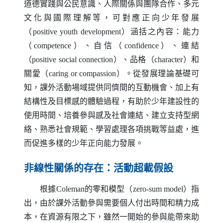
道德實踐與公民意識、人際關係與團隊合作、多元
文化與國際理解等，可對應正向少年發展
（
positive youth development
）涵括之內容：能力
（
competence
）、自信（
confidence
）、連結
（
positive social connection
）、品格（
character
）和
關愛（
caring or compassion
）。從發展理論基礎可
知，課外活動場域提供同儕間的互動機會、加上有
結構性及目標感的體驗過程，有助於少年建設性的
使用時間、培養參與感及社會連結、建立支持型網
絡、熟悉社會規範、學習處理各項挑戰等益處，進
而促進多樣的少年正向能力發展。
非線性關係的存在：活動超載假設
根據
Coleman
的零和模型（
zero-sum model
）指
出，由於課外活動參與需要個人付出時間和精力成
本，在資源有限之下，雖然一開始的參與能帶來助