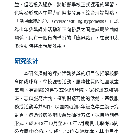
益，但若投入過多，將影響學校正式課程的學習，
也容易形成內在壓力而阻礙發展。綜合理論觀點，
「活動超載假設（
overscheduling hypothesis
）」認
為少年參與課外活動和正向發展之間應該屬於曲線
關係，具有一個負向轉折的「臨界點」，在安排太
多活動時將出現反效果。
研究設計
本研究探討的課外活動參與的項目包括學校體
育類或球隊、學校課後活動、服務性質的社團或童
軍團、有組織的暑期或休閒營隊、家教班或輔導
班、志願服務活動、權利倡議有關的活動、宗教服
務或活動等共8項。以國內就讀8年級之學生為研究
對象，透過分層多階段叢集抽樣方法，採自填問卷
形式，於2018年12月至2019年7月期間共取得26間
公立國中合作，完成1,214位有效樣本，其中男生