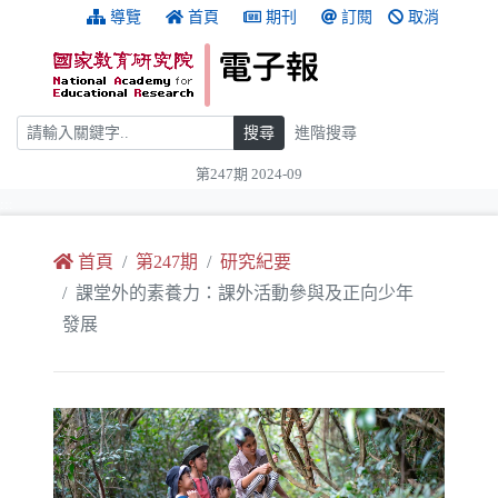
跳到主要內容
:::
導覽
首頁
期刊
訂閱
取消
搜尋
搜尋
進階搜尋
第247期 2024-09
:::
首頁
第247期
研究紀要
課堂外的素養力：課外活動參與及正向少年
發展