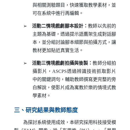
與相關測驗題目，快速獲取教學素材，並
可在系統中進行再編輯。
➢
活動二情境戲劇腳本設計：
教師以先前的
主題為基礎，透過提示語鷹架生成對話腳
本，並分組討論腳本細節與拍攝方式，讓
教材更加貼近真實生活。
➢
活動三情境戲劇拍攝與後製：
教師分組拍
攝影片，
ASCPS
透過辨識技術抓取影片
中的關鍵詞句，輔助教師撰寫更完整的旁
白解說，使影片成為寓教於樂的情境式教
學素材。
三、研究結果與教師態度
為探討系統使用成效，本研究採用科技接受模