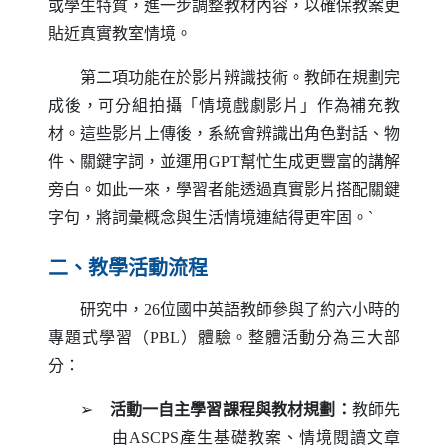
或學生特質，進一步調整教材內容，以確保教案更
貼近真實教室情境。
第二項功能在於影片辨識技術。教師在規劃完
成後，可分組拍攝「情境戲劇影片」作為補充教
材。這些影片上傳後，系統會辨識出角色對話、物
件、關鍵字詞，並運用
GPT
幫忙生成更豐富的講解
旁白。如此一來，學習者能透過真實影片搭配關鍵
字句，將詞彙概念與生活情境連結得更牢固。`
二、教學活動流程
研究中，26位國中英語教師參與了約六小時的
專題式學習（
PBL
）體驗。整體活動分為三大部
分：
➢
活動一自主學習課程與教材規劃：
教師先
由
ASCPS
產生基礎教案、情境閱讀文章