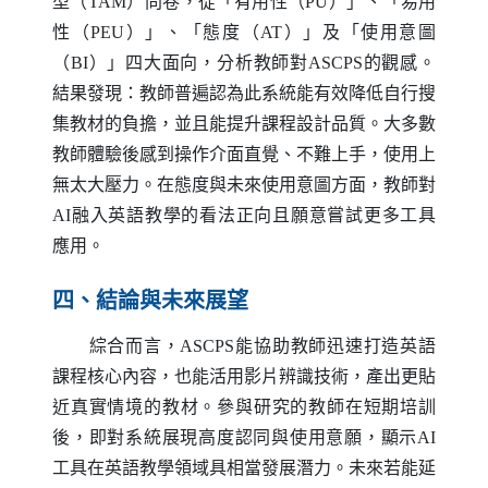
型（
TAM
）問卷，從「有用性（
PU
）」、「易用
性（
PEU
）」、「態度（
AT
）」及「使用意圖
（
BI
）」四大面向，分析教師對
ASCPS
的觀感。
結果發現：教師普遍認為此系統能有效降低自行搜
集教材的負擔，並且能提升課程設計品質。大多數
教師體驗後感到操作介面直覺、不難上手，使用上
無太大壓力。在態度與未來使用意圖方面，教師對
AI
融入英語教學的看法正向且願意嘗試更多工具
應用。
四、結論與未來展望
綜合而言，
ASCPS
能協助教師迅速打造英語
課程核心內容，也能活用影片辨識技術，產出更貼
近真實情境的教材。參與研究的教師在短期培訓
後，即對系統展現高度認同與使用意願，顯示
AI
工具在英語教學領域具相當發展潛力。未來若能延