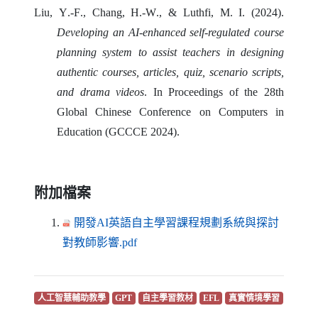
Liu
,
Y
.-
F
.,
Chang
,
H
.-
W
., &
Luthfi
,
M
.
I
. (2024).
Developing an AI-enhanced self-regulated course
planning system to assist teachers in designing
authentic courses
,
articles
,
quiz
,
scenario scripts
,
and drama videos
.
In Proceedings of the
28th
Global Chinese Conference on Computers in
Education
(GCCCE 2024)
.
附加檔案
開發AI英語自主學習課程規劃系統與探討
（另開新視窗）
對教師影響.pdf
（另開新視窗）
（另開新視窗）
（另開新視窗）
（另開新視窗）
（另開新
人工智慧輔助教學
GPT
自主學習教材
EFL
真實情境學習