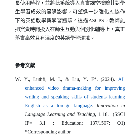
長使用時程，並將此系統導入真實課堂檢驗其對學
生學習成效的實際影響，可望進一步強化
AI
協作
下的英語教學與學習體驗。透過
ASCPS
，教師能
把寶貴時間投入在師生互動與個別化輔導上，真正
落實高效且有溫度的英語學習環境。
參考文獻
W
.
Y
.,
Luthfi
,
M
.
I
., &
Liu
,
Y
.
F
*. (2024).
AI-
enhanced video drama-making for improving
writing and speaking skills of students learning
（另開新視窗）
English as a foreign language
.
Innovation in
Language Learning and Teaching
, 1-18.
(SSCI
IF= 3.1 ; Education; 137/1507; Q1)
*
Corresponding author