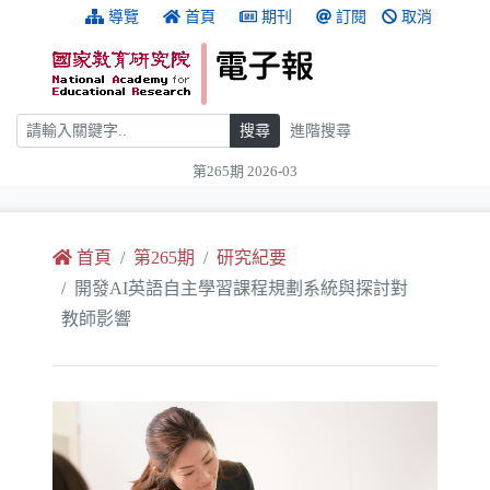
跳到主要內容
:::
導覽
首頁
期刊
訂閱
取消
搜尋
搜尋
進階搜尋
第265期 2026-03
:::
首頁
第265期
研究紀要
開發AI英語自主學習課程規劃系統與探討對
教師影響