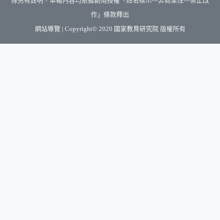
除另有註明，本報內容均依據創用授權「姓名標示—非商業性—禁止改
作」條款釋出
（另開新視窗）
網站導覽
| Copyright© 2020
國家教育研究院
版權所有