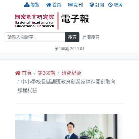
跳到主要內容
:::
導覽
首頁
期刊
訂閱
取消
搜尋
搜尋
進階搜尋
第266期 2026-04
:::
首頁
第266期
研究紀要
中小學校長儲訓班教育創業家精神開創取向
課程試驗