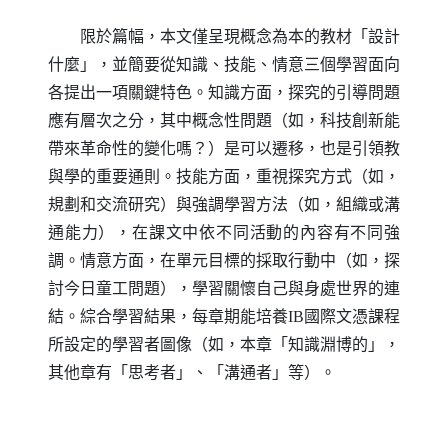
限於篇幅，本文僅呈現概念為本的教材「設計
什麼」，並簡要從知識、技能、情意三個學習面向
各提出一項關鍵特色。知識方面，探究的引導問題
應有層次之分，其中概念性問題（如，科技創新能
帶來革命性的變化嗎？）是可以遷移，也是引領教
與學的重要通則。技能方面，重視探究方式（如，
規劃和交流研究）與強調學習方法（如，組織或溝
通能力），在課文中依不同活動的內容有不同強
調。情意方面，在單元目標的採取行動中（如，探
討今日童工問題），學習關懷自己與身處世界的連
結。綜合學習結果，每章期能培養
IB
國際文憑課程
所設定的學習者圖像（如，本章「知識淵博的」，
其他章有「思考者」、「溝通者」等）。