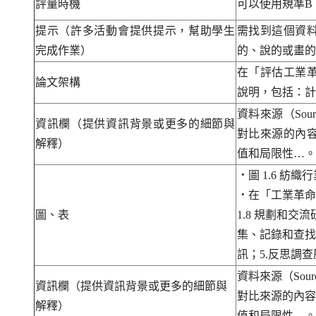
評量時機
可以使用規準
B
提示（許多活動會提供提示，幫助學生
需找到這個資
完成作業）
的、說的或畫的
在「評估工業
論文架構
說明，包括：計
資料來源（
Sour
資訊欄（提供資訊背景或更多的細節與
對比來源的內
解釋）
值和局限性…。
．
圖 1.6 紡
．
在「工業革命
圖、表
1.8 規劃和交
集、記錄和查找
訊；5.反思調
資料來源（
Sour
資訊欄（提供資訊背景或更多的細節與
對比來源的內容
解釋）
值和局限性…。