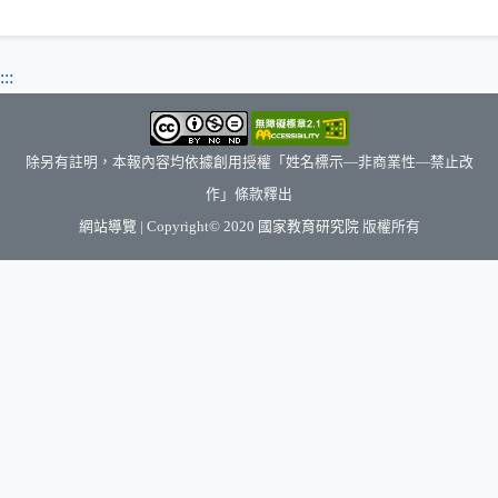
:::
除另有註明，本報內容均依據創用授權「姓名標示—非商業性—禁止改
作」條款釋出
（另開新視窗）
網站導覽
| Copyright© 2020
國家教育研究院
版權所有