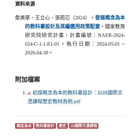
資料來源
詹美華、王立心、張菀芯（2024）。
發展概念為本
（另開新視窗）
的教科書設計及其編選用政策配套
。國家教育
研究院研究計畫，計畫編號：
NAER-2024-
024-C-1-1-E1-01
。執行日期：2024-05-01 ~
2026-04-30。
附加檔案
初探概念為本的教科書設計：以IB國際文
（另開新視窗）
憑課程歷史教材為例.pdf
（另開新視窗）
（另開新視窗）
（另開新視窗）
（另開新視窗）
概念為本
教科書設計
歷史
IB國際文憑課程