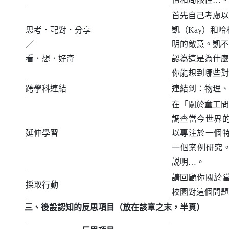
首先自己考慮以
思考．配對．分享
凱（
Kay
）和哈
／
明的敵意。凱不
看．想．好奇
認為這是為什麼
你能想到哪些對
跨學科連結
連結到：物理、
在「關於童工問
調查當今世界
延伸學習
以專注於一個
一個案例研究。
説明…。
請回顧你關於
採取行動
校園對這個問題
三、後設認知的反思項目（放在該章之末，半頁）