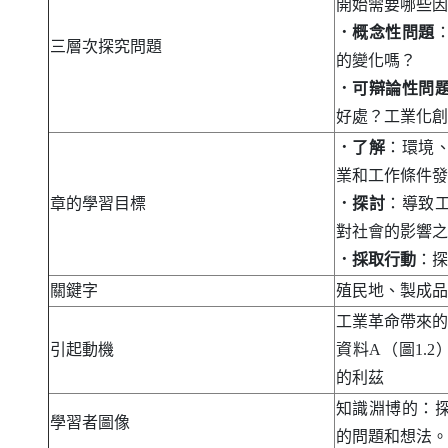
開始需要哪些因
．概念性問題
三層次探究問題
的變化嗎？
．可辯論性問
好處？工業化創
．了解
：環境
業和工作條件發
章的學習目標
．探討
：導致
對社會的影響之
．採取行動
：探
關鍵字
殖民地、製成品
工業革命帶來的
引起動機
資料
A
（圖1.2
的利茲
知識淵博的：
學習者圖像
的問題和想法。