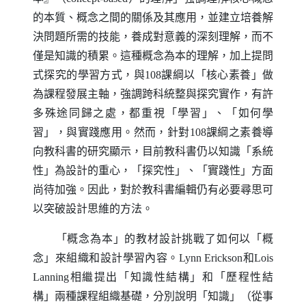
的本質、概念之間的關係及其應用，並建立培養解
決問題所需的技能，養成對意義的深刻理解，而不
僅是知識的積累。這種概念為本的理解，加上提問
式探究的學習方式，與108課綱以「核心素養」做
為課程發展主軸，強調跨科統整與探究實作，有許
多殊途同歸之處，都重視「學習」、「如何學
習」，與實踐應用。然而，針對108課綱之素養導
向教科書的研究顯示，目前教科書仍以知識「系統
性」為設計的重心，「探究性」、「實踐性」方面
尚待加強。因此，對於教科書編輯仍有必要尋思可
以突破設計思維的方法。
「概念為本」的教材設計挑戰了如何以「概
念」來組織和設計學習內容。
Lynn Erickson
和
Lois
Lanning
相繼提出「知識性結構」和「歷程性結
構」兩種課程組織基礎，分別說明「知識」（從事