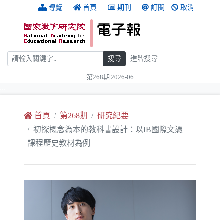
跳到主要內容
:::
導覽
首頁
期刊
訂閱
取消
搜尋
搜尋
進階搜尋
第268期 2026-06
:::
首頁
第268期
研究紀要
初探概念為本的教科書設計：以IB國際文憑
課程歷史教材為例