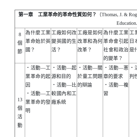
第一章 工業革命的革命性質如何？
（
Thomas
,
J
. &
Rog
Education
為什麼工業
工廠如何改
工廠是如何
為什麼工業
工
8
革命始於英
變英國的生
改革和為何
革命會引起
日
個
國？
活？
改革？
社會和政治
是
節
的變革？
．
活動—工
．
活動—起
．
活動—關
．
活動—憲
．
業革命的起
源和目的
於童工問題
章的要求
判
因
．
活動—比
的辯論
．
活動—複
．
活動—工
較國內和工
習
13
業革命的發
廠系統
個
明
活
動