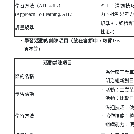
學習方法（
ATL skills
）
ATL
：溝通技
(Approach To Learning, ATL)
力、批判思考力
規準
A
：認識和理
評量規準
性思考
二、學習活動的鋪陳項目（放在各節中，每節1~6
頁不等）
活動鋪陳項目
．
為什麼工業革
節的名稱
．
明治維新對日
．
活動：工業革
學習活動
．
活動：比較日
．
溝通技巧：使
學習方法
．
協作技能：積
．
組織能力：使