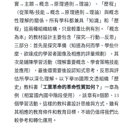
實→主題→概念→原理通則→理論）、「歷程」
（從策略/技能→概念→原理通則→理論）與概念
性理解的關係。所有學科都兼具「知識」和「歷
程」這兩種組織結構，只是輕重比例有別。「概念
為本」的教材設計主要包含「探究—行動—反思」
三部分：首先是探究準備（知道為何而學、學些什
麼、欲達成的學習者圖像及相應的評量規劃），其
次是鋪陳學習活動（理解重要概念、學會策略技能
並應用），最後還需要後設認知式思考，反思與評
估所學以深化理解。以下舉
IB
國際文憑組織「歷
史」教科書「
工業革命的革命性質如何？
」一章為
例（相當國內國中階段使用），該章有8個節、13
個學習活動。這樣的教科書設計思維與方式，雖有
其相應的教育條件和教育目標，不過仍值得我們比
較參考和轉化運用。