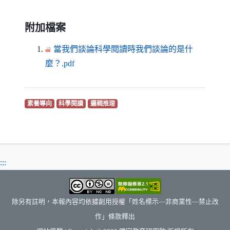
附加檔案
當我們談論科學閱讀時我們談論的是什
（另開新視窗）
麼？.pdf
（另開新視窗）
（另開新視窗）
（另開新視窗）
素養導向
科學閱讀
邏輯推理
:::
除另有註明，本報內容均依據創用授權「姓名標示—非商業性—禁止改
作」條款釋出