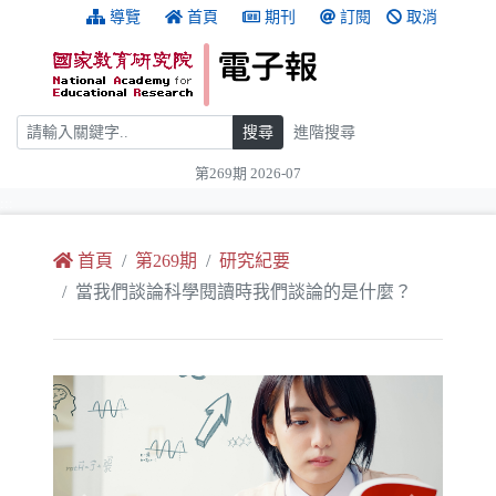
跳到主要內容
:::
導覽
首頁
期刊
訂閱
取消
搜尋
搜尋
進階搜尋
第269期 2026-07
:::
首頁
第269期
研究紀要
當我們談論科學閱讀時我們談論的是什麼？