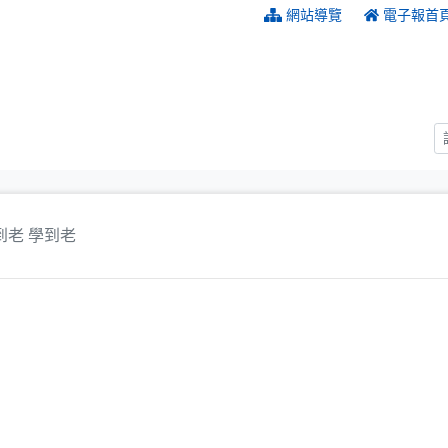
:::
網站導覽
電子報首
到老 學到老