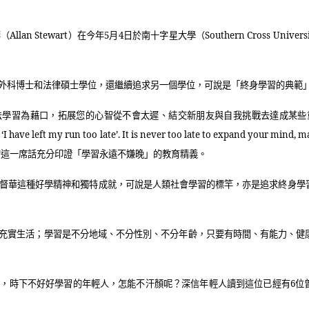
華（
Allan Stewart
）在今年
5
月
4
日於南十字星大學（
Southern Cross Univers
外科博士和法律碩士學位，還繼續追求另一個學位，可說是「終身學習的典範
法學習為藉口，拓展您的心智從不會太遲、結交新朋友與自我挑戰去達成某些
r ‘I have left my run too late’. It is never too late to expand your mind,
的這一席話充分印證「學習永遠不嫌晚」的教育精義。
督華這種好學精神和獨特成就，可說是人類社會學習的標竿，亦是追求終身學
充實生活；學習是不分地域、不分性別、不分年齡，只要有時間、有能力、健
習，時下不好好學習的年輕人，怎能不汗顏呢？深信年輕人讀到這位已經有
6
位