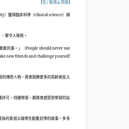
【文
/
吳清山 院長】
ity
）獲得臨床科學（
clinical science
）碩
」，實令人敬佩。
重要的事。」（
People should never use
 make new friends and challenge yourself
習的傳奇人物，將會鼓舞更多的高齡者投入
康許可，持續學習，都將會感受到學習的益
曾孫的曾祖父級學生勤奮好學的故事，多多