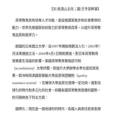
【文
/
吳清山主任；圖
/
王令宜幹事】
高等教育具有培育人才功能，是促進國家進步和社會繁榮的
動力，世界先進國家紛紛致力於高等教育改革，以提升高等教
育品質和競爭力。
鄰國的日本國立大學，自
1997
年開始規劃法人化，
2003
年
7
月法案通過立法，
2004
年
4
月
1
日開始實施，對日本高等教育
發展產生深遠的影響。美國高等教育實施認可制
（
accreditation
）大學評鑑，對提升大學辦學水準也達到其效
果。歐洲和紐澳國家推動大學品質保證機制（
quality
assurance system
），在確保大學品質也發揮一定功效。面對全
球化的時代和多元化的社會，綜觀各國高等教育發展的趨勢，
約可歸納為下列五方面：
國際化：現在是一個地球村的時代，各國人員來往愈來愈頻