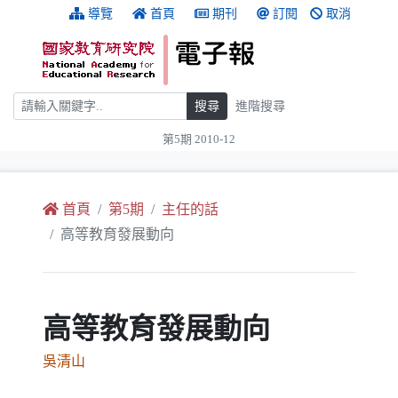
跳到主要內容
:::
導覽
首頁
期刊
訂閱
取消
搜尋
搜尋
進階搜尋
第5期 2010-12
:::
首頁
第5期
主任的話
高等教育發展動向
高等教育發展動向
吳清山