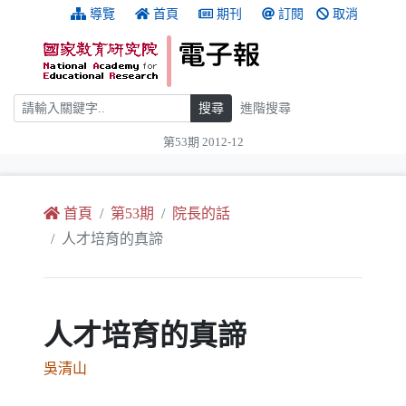
跳到主要內容
:::
導覽
首頁
期刊
訂閱
取消
搜尋
搜尋
進階搜尋
第53期 2012-12
:::
首頁
第53期
院長的話
人才培育的真諦
人才培育的真諦
吳清山