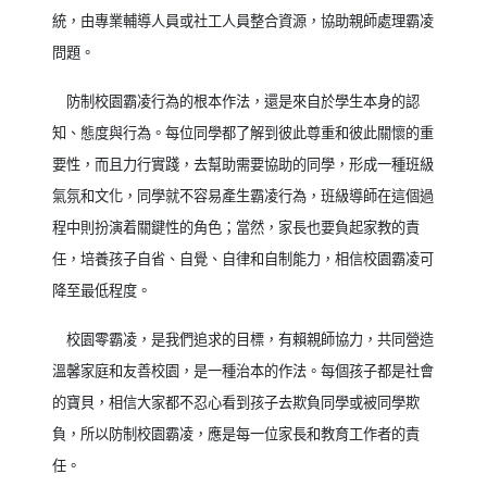
統，由專業輔導人員或社工人員整合資源，協助親師處理霸凌
問題。
防制校園霸凌行為的根本作法，還是來自於學生本身的認
知、態度與行為。每位同學都了解到彼此尊重和彼此關懷的重
要性，而且力行實踐，去幫助需要協助的同學，形成一種班級
氣氛和文化，同學就不容易產生霸凌行為，班級導師在這個過
程中則扮演着關鍵性的角色；當然，家長也要負起家教的責
任，培養孩子自省、自覺、自律和自制能力，相信校園霸凌可
降至最低程度。
校園零霸凌，是我們追求的目標，有賴親師協力，共同營造
溫馨家庭和友善校園，是一種治本的作法。每個孩子都是社會
的寶貝，相信大家都不忍心看到孩子去欺負同學或被同學欺
負，所以防制校園霸凌，應是每一位家長和教育工作者的責
任。