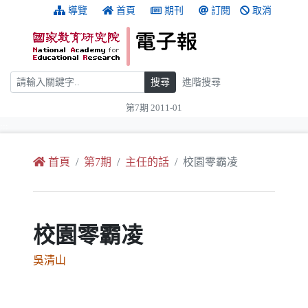
跳到主要內容
:::
導覽
首頁
期刊
訂閱
取消
搜尋
搜尋
進階搜尋
第7期 2011-01
:::
首頁
第7期
主任的話
校園零霸凌
校園零霸凌
吳清山