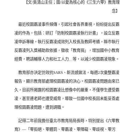
【文
/
吳清山主任；圖
/
以愛為核心的《三生六零》教育理
念】
最近校園霸凌事件頻傳，引起社會各界重視，紛紛提出反霸
凌的作為，包括：研訂「防制校園霸凌執行計畫」，設立反霸
凌申訴專線，執行反霸凌成效列入校長及教師考績，縣市執行
反霸凌列入獎補助款依據，徵收「教育捐」，增加國中小教育
經費，聘請輔導人力和社工人力
…
等，以減少校園霸凌現象。
教育部亦決定仿效抗
SARS
、新流感做法，每週
2
次彙整霸凌
報告，顯示教育部處理校園霸凌的決心。校園霸凌問題由來已
久，目前所揭露的校園霸凌比想像中的嚴重，不僅學生遭受霸
凌，甚至連老師也遭受威脅，導致一位國中校長因未能妥善處
理校園霸凌問題，遭到調職。
記得二年前我擔任臺北市教育局局長時，特別提出《六零教
育》
—
「零拒絕、零體罰、零霸凌、零障礙、零歧視、零污