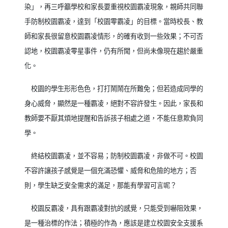
染」，再三呼籲學校和家長要重視校園霸凌現象，親師共同聯
手防制校園霸凌，達到「校園零霸凌」的目標。當時校長、教
師和家長很留意校園霸凌情形，的確有收到一些效果；不可否
認地，校園霸凌零星事件，仍有所聞，但尚未像現在趨於嚴重
化。
校園的學生形形色色，打打鬧鬧在所難免；但若造成同學的
身心威脅，顯然是一種霸凌，絕對不容許發生。因此，家長和
教師要不厭其煩地提醒和告訴孩子相處之道，不能任意欺負同
學。
終結校園霸凌，並不容易；防制校園霸凌，非做不可。校園
不容許讓孩子感覺是一個充滿恐懼、威脅和危險的地方；否
則，學生缺乏安全需求的滿足，那能有學習可言呢？
校園反霸凌，具有跟霸凌對抗的感覺，只能受到嚇阻效果，
是一種治標的作法；積極的作為，應該是建立校園安全支援系