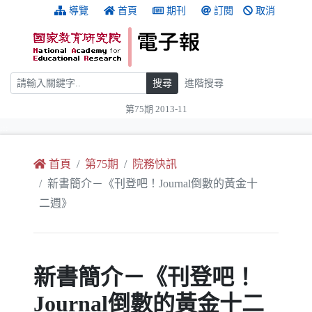
跳到主要內容
:::
導覽
首頁
期刊
訂閱
取消
搜尋
搜尋
進階搜尋
第75期 2013-11
:::
首頁
第75期
院務快訊
新書簡介－《刊登吧！Journal倒數的黃金十
二週》
新書簡介－《刊登吧！
Journal倒數的黃金十二