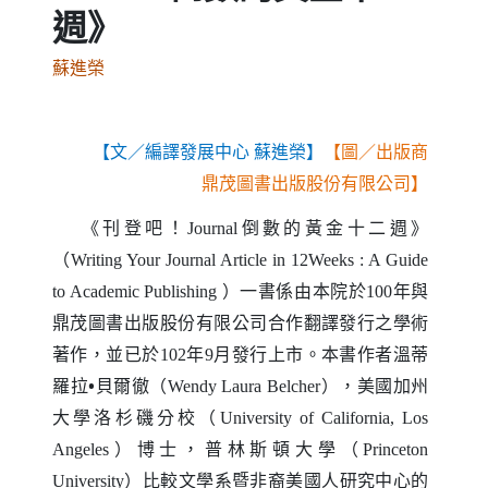
週》
蘇進榮
【文／編譯發展中心 蘇進榮】
【圖／出版商
鼎茂圖書出版股份有限公司】
《刊登吧！
倒數的黃金十二週》
Journal
（
Writing Your Journal Article in 12Weeks : A Guide
）一書係由本院於
年與
to Academic Publishing
100
鼎茂圖書出版股份有限公司合作翻譯發行之學術
著作，並已於
年
月發行上市。本書作者溫蒂
102
9
羅拉•貝爾徹（
），美國加州
Wendy Laura Belcher
大學洛杉磯分校（
University of California, Los
）博士，普林斯頓大學（
Angeles
Princeton
）比較文學系暨非裔美國人研究中心的
University