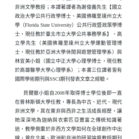
非洲文學教授；本譯著譯者為謝俊義先生【國立
政治大學公共行政學博士、美國佛羅里達州立大
學（
）公共行政暨政策學博
Florida State University
士，現任教於臺北市立大學公共事務學系】、高
立學先生（美國佛羅里達州立大學運動管理博
士，現任教於亞洲大學休閒與遊憩管理學系）與
林宜美小姐（國立中正大學心理學博士，現任教
於高雄醫學大學心理學系）；本書三位譯者皆有
國際學術期刊與
期刊發表文章之經驗。
SSCI
貝爾徹小姐自
年取得博士學位後即一直
2008
在普林斯頓大學任教，專長為中古、近代、現代
非洲文學，其在東非與西非之生活成長經歷，讓
她深深地為迦納與衣索匹亞豐富之傳統知識著
迷，教學側重於非西方文學如何在全球創作中出
線，曾在北美、歐洲和非洲的研習論壇教授期刊