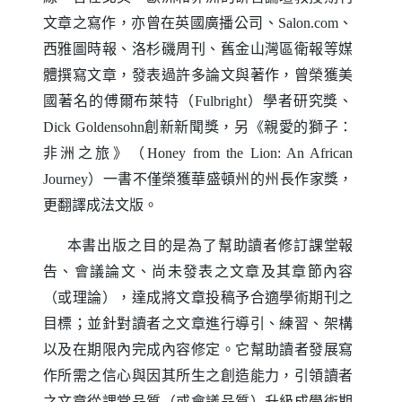
文章之寫作，亦曾在英國廣播公司、
、
Salon.com
西雅圖時報、洛杉磯周刊、舊金山灣區衛報等媒
體撰寫文章，發表過許多論文與著作，曾榮獲美
國著名的傅爾布萊特（
）學者研究獎、
Fulbright
創新新聞獎，另《親愛的獅子：
Dick Goldensohn
非洲之旅》（
Honey from the Lion: An African
）一書不僅榮獲華盛頓州的州長作家獎，
Journey
更翻譯成法文版。
本書出版之目的是為了幫助讀者修訂課堂報
告、會議論文、尚未發表之文章及其章節內容
（或理論），達成將文章投稿予合適學術期刊之
目標；並針對讀者之文章進行導引、練習、架構
以及在期限內完成內容修定。它幫助讀者發展寫
作所需之信心與因其所生之創造能力，引領讀者
之文章從課堂品質（或會議品質）升級成學術期