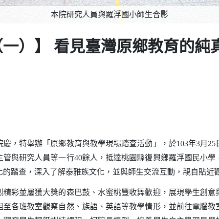
本院研究人員與羅浮國小師生合影
一）】 看見臺灣原鄉教育的純
慶，特舉辦「原鄉教育與教學現場踏查活動」，於
年
月
103
3
25
主管與研究人員等一行
餘人，抵達桃園縣復興鄉羅浮國民小學
40
化的踏查，深入了解泰雅族文化，並與師生交流互動，親自貼近
彩並屢獲大獎的森巴鼓、水蜜桃豐收舞歡迎，展現學生創意
組至各班教室觀察自然、族語、英語等教學情形，並前往電腦教