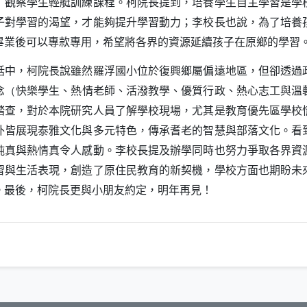
」觀察學生輕艇訓練課程。柯院長提到，培養學生自主學習是學
子對學習的渴望，才能夠提升學習動力；李校長也說，為了培養
畢業後可以專款專用，希望將各界的資源延續孩子在原鄉的學習
，柯院長說雖然羅浮國小位於復興鄉屬偏遠地區，但卻透過
念
快樂學生、熱情老師、活潑教學、優質行政、熱心志工與溫
（
踏查，對於本院研究人員了解學校現場，尤其是教育優先區學校
外皆展現泰雅文化與多元特色，傳承耆老的智慧與部落文化。看
純真與熱情真令人感動。李校長提及辦學同時也努力爭取各界資
習與生活表現，創造了原住民教育的新契機，學校方面也期盼未
。最後，柯院長更與小朋友約定，明年再見！