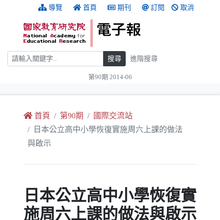
跳到主要內容
:::
導覽
首頁
期刊
訂閱
取消
搜尋
搜尋
進階搜尋
第90期 2014-06
:::
首頁
第90期
國際交流站
日本公立高中小學恢復實施周六上課的做法
與啟示
日本公立高中小學恢復實
施周六上課的做法與啟示