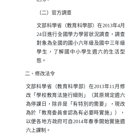
（二）官方調查
文部科學省（教育科學部）在
2013
年
4
月
24
日
進行全國學力學習狀況調查，調查
對象為全國的國小六年級及國中三年級
學生，了解國中小學生週六的生活型
態。
二、修改法令
文部科學省（教育科學部）在
2013
年
11
月修
改「學校教育法施行細則」（其原規定週六
為停課日，除非是「有特別的需要」，現改
為於「教育委員會認為有必要時實施」），
以便各地方政府可自
2014
年春季開始實施週
六上課制。