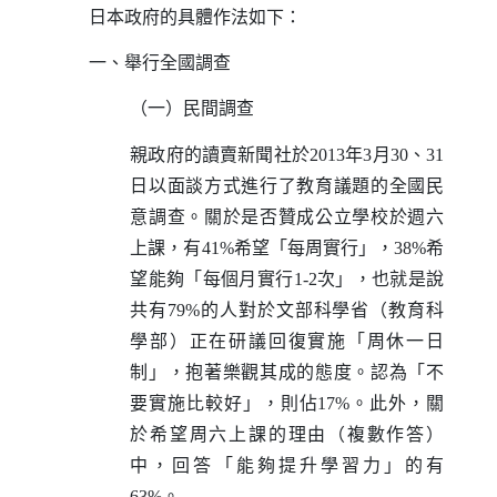
日本政府的具體作法如下：
一、舉行全國調查
（一）民間調查
親政府的讀賣新聞社於
2013
年
3
月
30
、
31
日以面談方式進行了教育議題的全國民
意調查。關於是否贊成公立學校於週六
上課，有
41%
希望「每周實行」，
38%
希
望能夠「每個月實行
1-2
次」，也就是說
共有
79%
的人對於文部科學省（教育科
學部）正在研議回復實施「周休一日
制」，抱著樂觀其成的態度。認為「不
要實施比較好」，則佔
17%
。此外，關
於希望周六上課的理由（複數作答）
中，回答「能夠提升學習力」的有
63%
。