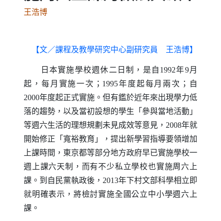
王浩博
【文／課程及教學研究中心副研究員 王浩博】
日本實施學校週休二日制，是自
1992
年
9
月
起，每月實施一次；
1995
年度起每月兩次；自
2000
年度起正式實施。但有鑑於近年來出現學力低
落的趨勢，以及當初設想的學生「參與當地活動」
等週六生活的理想規劃未見成效等意見，
2008
年就
開始修正「寬裕教育」，提出新學習指導要領增加
上課時間，東京都等部分地方政府早已實施學校一
週上課六天制，而有不少私立學校也實施周六上
課。到自民黨執政後，
2013
年下村文部科學相立即
就明確表示，將檢討實施全國公立中小學週六上
課。