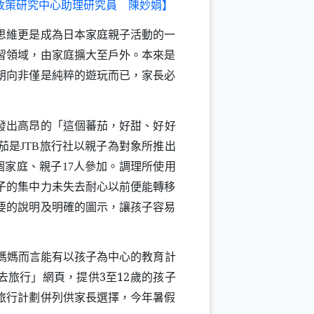
政策研究中心助理研究員 陳妙娟】
思維更是成為日本家庭親子活動的一
習領域，由家庭擴大至戶外。本來是
朝向非僅是純粹的遊玩而已，家長必
發出高昂的「這個蕃茄，好甜、好好
茄是
旅行社以親子為對象所推出
JTB
個家庭、親子
人參加。調理所使用
17
子的集中力未失去耐心以前便能轉移
要的說明及明確的圖示，讓孩子容易
媽媽而言能有以孩子為中心的教育計
去旅行」網頁，提供3至12歲的孩子
旅行計劃併列供家長選擇，今年暑假