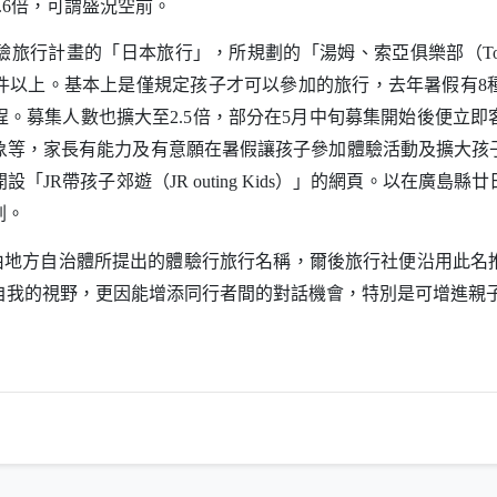
倍，可謂盛況空前。
.6
旅行計畫的「日本旅行」，所規劃的「湯姆、索亞俱樂部（
T
件以上。基本上是僅規定孩子才可以參加的旅行，去年暑假有
8
程。募集人數也擴大至
倍，部分在
月中旬募集開始後便立即
2.5
5
象等，家長有能力及有意願在暑假讓孩子參加體驗活動及擴大孩
開設「
帶孩子郊遊（
）」的網頁。以在廣島縣廿
JR
JR outing Kids
劃。
由地方自治體所提出的體驗行旅行名稱，爾後旅行社便沿用此名
自我的視野，更因能增添同行者間的對話機會，特別是可增進親