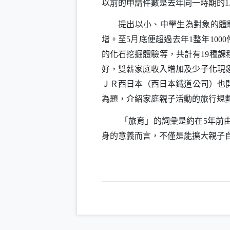
以前的申請件數是去年同一時期的
1
提出以小、中學生為對象的體驗
增。至
月底便超過去年
整年
5
1
1000
的化石挖掘體驗等，共計有
種課
19
好，雙薪家庭收入增加及少子化現
ＪＲ西日本（西日本鐵道公司）也
為題，介紹家庭親子活動的旅行規
「旅育」的詞彙是約在
年前
5
身的意義而言，不僅是能擴大親子