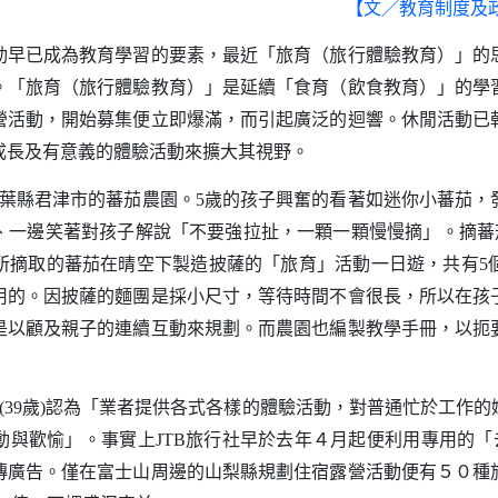
【文／教育制度及
已成為教育學習的要素，最近「旅育（旅行體驗教育）」的
。「旅育（旅行體驗教育）」是延續「食育（飲食教育）」的學
營活動，開始募集便立即爆滿，而引起廣泛的迴響。休閒活動已
成長及有意義的體驗活動來擴大其視野。
葉縣君津市的蕃茄農園。
歲的孩子興奮的看著如迷你小蕃茄，
5
、一邊笑著對孩子解說「不要強拉扯，一顆一顆慢慢摘」。摘蕃
所摘取的蕃茄在晴空下製造披薩的「旅育」活動一日遊，共有
5
用的。因披薩的麵團是採小尺寸，等待時間不會很長，所以在孩
是以顧及親子的連續互動來規劃。而農園也編製教學手冊，以扼
歲
認為「業者提供各式各樣的體驗活動，對普通忙於工作的
(39
)
動與歡愉」。事實上
旅行社早於去年４月起便利用專用的「
JTB
傳廣告。僅在富士山周邊的山梨縣規劃住宿露營活動便有５０種