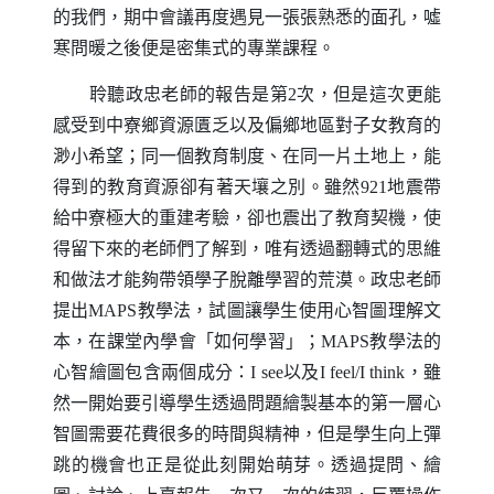
的我們，期中會議再度遇見一張張熟悉的面孔，噓
寒問暖之後便是密集式的專業課程。
聆聽政忠老師的報告是第
2
次，但是這次更能
感受到中寮鄉資源匱乏以及偏鄉地區對子女教育的
渺小希望；同一個教育制度、在同一片土地上，能
得到的教育資源卻有著天壤之別。雖然
921
地震帶
給中寮極大的重建考驗，卻也震出了教育契機，使
得留下來的老師們了解到，唯有透過翻轉式的思維
和做法才能夠帶領學子脫離學習的荒漠。政忠老師
提出
MAPS
教學法，試圖讓學生使用心智圖理解文
本，在課堂內學會「如何學習」；
MAPS
教學法的
心智繪圖包含兩個成分：
I see
以及
I feel/I think
，雖
然一開始要引導學生透過問題繪製基本的第一層心
智圖需要花費很多的時間與精神，但是學生向上彈
跳的機會也正是從此刻開始萌芽。透過提問、繪