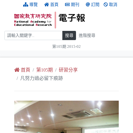
跳到主要內容
:::
導覽
首頁
期刊
訂閱
取消
搜尋
搜尋
進階搜尋
第105期 2015-02
:::
首頁
第105期
研習分享
凡努力過必留下痕跡