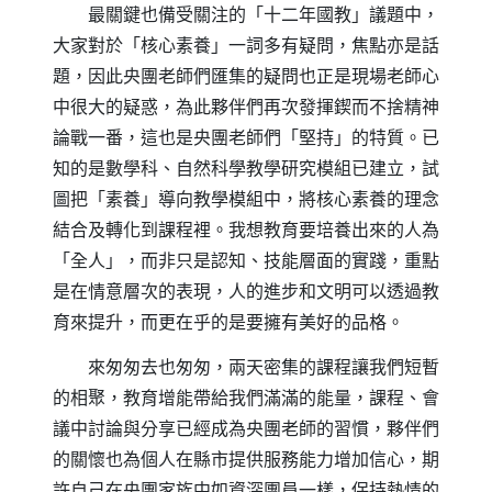
最關鍵也備受關注的「十二年國教」議題中，
大家對於「核心素養」一詞多有疑問，焦點亦是話
題，因此央團老師們匯集的疑問也正是現場老師心
中很大的疑惑，為此夥伴們再次發揮鍥而不捨精神
論戰一番，這也是央團老師們「堅持」的特質。已
知的是數學科、自然科學教學研究模組已建立，試
圖把「素養」導向教學模組中，將核心素養的理念
結合及轉化到課程裡。我想教育要培養出來的人為
「全人」，而非只是認知、技能層面的實踐，重點
是在情意層次的表現，人的進步和文明可以透過教
育來提升，而更在乎的是要擁有美好的品格。
來匆匆去也匆匆，兩天密集的課程讓我們短暫
的相聚，教育增能帶給我們滿滿的能量，課程、會
議中討論與分享已經成為央團老師的習慣，夥伴們
的關懷也為個人在縣市提供服務能力增加信心，期
許自己在央團家族中如資深團員一樣，保持熱情的