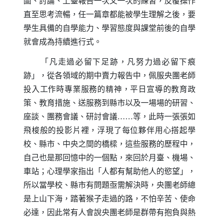
圖、討論、上臺報告一次又一次的練習，反覆操作
直至思考流暢，任一篇章都能被學生理解之後，要
學生具備的自學能力、學習態度與課堂前後的自學
就會成為持續進行式。
「凡走過必留下足跡，凡努力過必留下痕
跡」，從各領域的期中賣力報告中，佩服央團老師
投入工作時專業服務的精神，平日宣導的教育政
策、教育措施、送服務到縣市以及一場場的研習、
座談、團務會議、研討會議……等，此時一張張如
飛梭般的投影片裡，浮現了每位夥伴用心搭起學
校、縣市、中央之間的橋樑，這些服務的歷程中，
自己也是那回憶中的一個點，來回於月臺、機場、
車站；心理學家指出「人都有幫助他人的慾望」，
所以當學校、縣市有問題亟需解決時，央團老師總
是上山下海，踏著猴子走過的路，不怕辛苦、使命
必達，因此常有人會說央團老師是群帶有抱負與熱