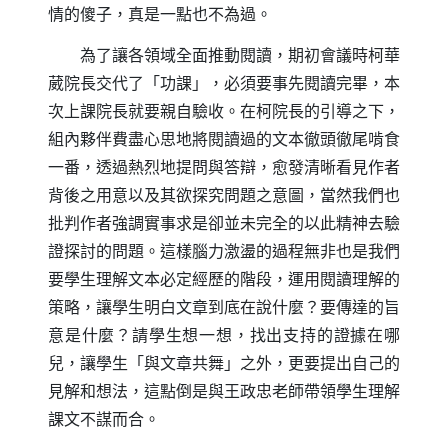
情的傻子，真是一點也不為過。
為了讓各領域全面推動閱讀，期初會議時柯華
葳院長交代了「功課」，必須要事先閱讀完畢，本
次上課院長就要親自驗收。在柯院長的引導之下，
組內夥伴費盡心思地將閱讀過的文本徹頭徹尾啃食
一番，透過熱烈地提問與答辯，愈發清晰看見作者
背後之用意以及其欲探究問題之意圖，當然我們也
批判作者強調實事求是卻並未完全的以此精神去驗
證探討的問題。這樣腦力激盪的過程無非也是我們
要學生理解文本必定經歷的階段，運用閱讀理解的
策略，讓學生明白文章到底在說什麼？要傳達的旨
意是什麼？請學生想一想，找出支持的證據在哪
兒，讓學生「與文章共舞」之外，更要提出自己的
見解和想法，這點倒是與王政忠老師帶領學生理解
課文不謀而合。