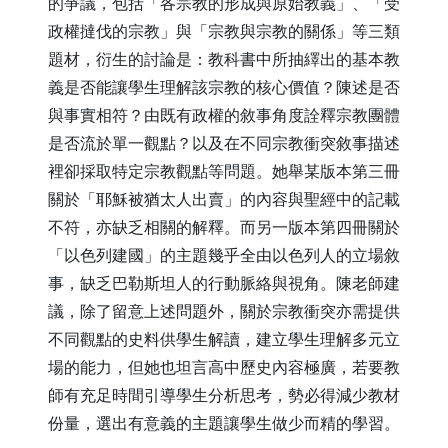
的爭議，包括「各宗教的形成與原始教義」、「受
政權撻伐的宗教」與「宗教與宗教的關係」等三類
題材，衍生的討論是：教科書中所抽繹出的基本教
義是否能讓學生理解該宗教的核心價值？陳述是否
與事實相符？由既有政權的敘事角度詮釋宗教團體
是否流於單一觀點？以及在不同宗教衝突敘事描述
裡卻採取特定宗教觀點等問題。她舉某版本第三冊
關於「耶穌被猶太人出賣」的內容與聖經中的記載
不符，亦缺乏相關的解釋。而另一版本第四冊關於
「以色列建國」的主題幾乎全由以色列人的立場敘
事，缺乏巴勒斯坦人的行動脈絡與視角。陳老師建
議，除了留意上述問題外，關於宗教衝突亦需提供
不同觀點的史料供學生解讀，建立學生理解多元立
場的能力，但她也坦言高中歷史內容極廣，若要教
師有充足時間引導學生分析思考，勢必得減少教材
份量，選出有意義的主題讓學生做少而精的學習。