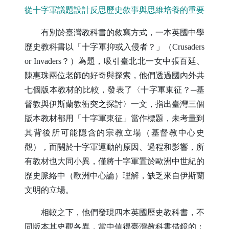
從十字軍議題設計反思歷史敘事與思維培養的重要
有別於臺灣教科書的敘寫方式，一本英國中學
歷史教科書以「十字軍抑或入侵者？」（
Crusaders
or Invaders
？）為題，吸引臺北北一女中張百廷、
陳惠珠兩位老師的好奇與探索，他們透過國內外共
七個版本教材的比較，發表了〈十字軍東征？─基
督教與伊斯蘭教衝突之探討〉一文，指出臺灣三個
版本教材都用「十字軍東征」當作標題，未考量到
其背後所可能隱含的宗教立場（基督教中心史
觀），而關於十字軍運動的原因、過程和影響，所
有教材也大同小異，僅將十字軍置於歐洲中世紀的
歷史脈絡中（歐洲中心論）理解，缺乏來自伊斯蘭
文明的立場。
相較之下，他們發現四本英國歷史教科書，不
同版本其史觀各異，當中值得臺灣教科書借鏡的：