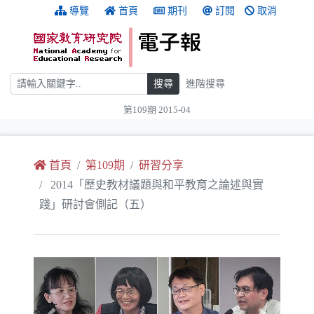
跳到主要內容
:::
導覽
首頁
期刊
訂閱
取消
搜尋
搜尋
進階搜尋
第109期 2015-04
:::
首頁
第109期
研習分享
2014「歷史教材議題與和平教育之論述與實
踐」研討會側記（五）