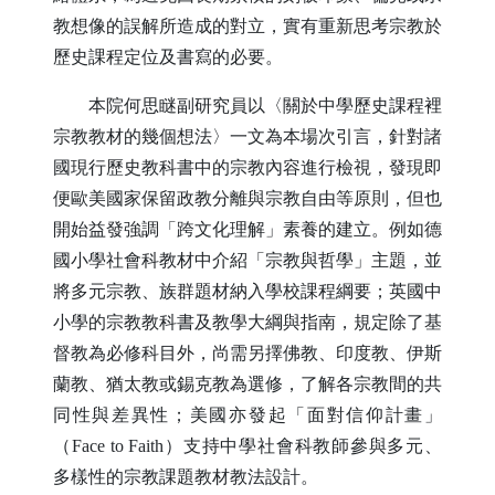
教想像的誤解所造成的對立，實有重新思考宗教於
歷史課程定位及書寫的必要。
本院何思瞇副研究員以〈關於中學歷史課程裡
宗教教材的幾個想法〉一文為本場次引言，針對諸
國現行歷史教科書中的宗教內容進行檢視，發現即
便歐美國家保留政教分離與宗教自由等原則，但也
開始益發強調「跨文化理解」素養的建立。例如德
國小學社會科教材中介紹「宗教與哲學」主題，並
將多元宗教、族群題材納入學校課程綱要；英國中
小學的宗教教科書及教學大綱與指南，規定除了基
督教為必修科目外，尚需另擇佛教、印度教、伊斯
蘭教、猶太教或錫克教為選修，了解各宗教間的共
同性與差異性；美國亦發起「面對信仰計畫」
（
Face to Faith
）支持中學社會科教師參與多元、
多樣性的宗教課題教材教法設計。