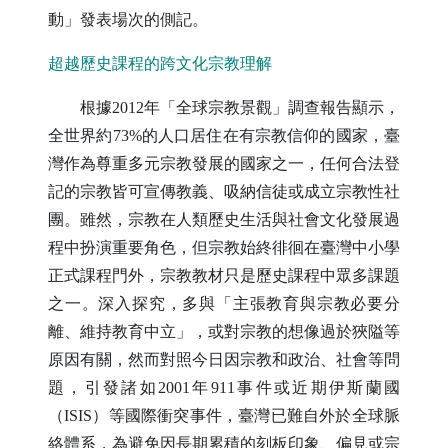
動」發表場次的側記。
超越歷史課程的跨文化宗教理解
根據
2012
年「全球宗教景觀」調查報告顯示，
全世界約
73%
的人口居住在有宗教信仰的國家，臺
灣作為尊重多元宗教發展的國家之一，任何合法登
記的宗教皆可宣傳教義、吸納信徒或成立宗教性社
團。雖然，宗教在人類歷史生活與社會文化發展過
程中扮演重要角色，但宗教始終徘徊在臺灣中小學
正式課程門外，宗教教材只是歷史課程中眾多課題
之一。深入探究，多與「主張教育與宗教必要分
離、維持教育中立」，或對宗教的想像過於狹隘等
原因有關，然而對照今日因宗教和政治、社會等問
題，引發諸如
2001
年
911
事件或近期伊斯蘭國
（
ISIS
）等國際衝突事件，臺灣已難自外於全球脈
絡體系，為避免因長期累積的刻板印象、偏見或宗