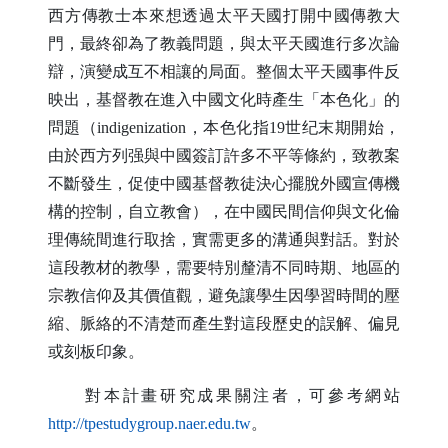
西方傳教士本來想透過太平天國打開中國傳教大
門，最終卻為了教義問題，與太平天國進行多次論
辯，演變成互不相讓的局面。整個太平天國事件反
映出，基督教在進入中國文化時產生「本色化」的
問題（
indigenization
，本色化指
19
世纪末期開始，
由於西方列强與中國簽訂許多不平等條約，致教案
不斷發生，促使中國基督教徒決心擺脫外國宣傳機
構的控制，自立教會），在中國民間信仰與文化倫
理傳統間進行取捨，實需更多的溝通與對話。對於
這段教材的教學，需要特別釐清不同時期、地區的
宗教信仰及其價值觀，避免讓學生因學習時間的壓
縮、脈絡的不清楚而產生對這段歷史的誤解、偏見
或刻板印象。
對本計畫研究成果關注者，可參考網站
（另開新視窗）
http://tpestudygroup.naer.edu.tw
。