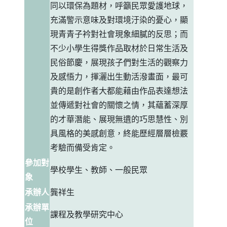
同以環保為題材，呼籲民眾愛護地球，
充滿警示意味及對環境汙染的憂心，顯
現青青子衿對社會現象細膩的反思；而
不少小學生得獎作品取材於日常生活及
民俗節慶，展現孩子們對生活的觀察力
及感悟力，揮灑出生動活潑畫面，最可
貴的是創作者大都能藉由作品表達想法
並傳遞對社會的關懷之情，其蘊蓄深厚
的才華潛能、展現無遺的巧思慧性、別
具風格的美感創意，終能歷經層層檢覈
考驗而備受肯定。
參加對
學校學生、教師、一般民眾
象
承辦人
龔祥生
承辦單
課程及教學研究中心
位