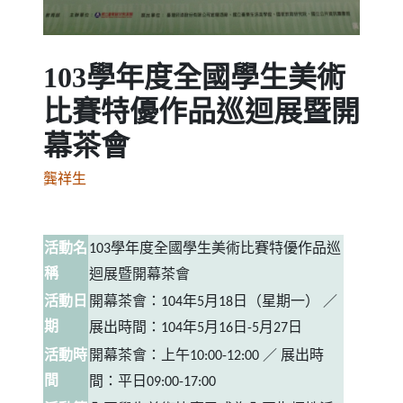
103學年度全國學生美術
比賽特優作品巡迴展暨開
幕茶會
龔祥生
活動名
學年度全國學生美術比賽特優作品巡
103
稱
迴展暨開幕茶會
活動日
開幕茶會：
年
月
日（星期一）
／
104
5
18
期
展出時間：
年
月
日
月
日
104
5
16
-5
27
活動時
開幕茶會：上午
／
展出時
10:00-12:00
間
間：平日
09:00-17:00