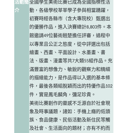
活動簡
全國學生美術比賽已成為全國指標性活
介
動，各級學校莘莘學子參與相當踴躍，
初賽時經各縣市（含大專院校）甄選出
的優勝作品，進入決賽總計
件。本
8,803
館邀請
位藝術翹楚擔任評審，過程中
49
以專業且公正之態度，從中評選出包括
繪畫、西畫、平面設計、水墨畫、書
法、版畫、漫畫等共
大類
組作品。充
7
55
滿豐富的想像力、敏銳的觀察力和精細
的描繪能力，是作品得以入選的基本條
件，最後各類組脫穎而出的特優作品
102
件，實是鳳毛麟角，彌足珍貴。
美術比賽創作的靈感不乏源自於社會現
象及時事議題，諸如：手機上癮的低頭
族、食品健康、民俗活動及新住民等觸
及社會、生活面向的題材；亦有不約而