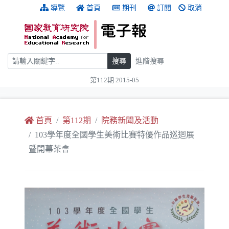
跳到主要內容
:::
導覽
首頁
期刊
訂閱
取消
搜尋
搜尋
進階搜尋
第112期 2015-05
:::
首頁
第112期
院務新聞及活動
103學年度全國學生美術比賽特優作品巡迴展
暨開幕茶會