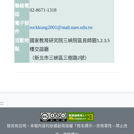
聯絡電
02-8671-1318
話
電子郵
rockkung2001
@
mail
.
naer
.
edu
.
tw
件
活動地
國家教育研究院三峽院區良師園
1.2.3.5
點
樓交誼廳
（新北市三峽區三樹路
號）
2
:::
除另有註明，本報內容均依據創用授權「姓名標示—非商業性—禁止改