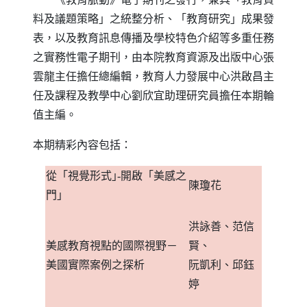
料及議題策略」之統整分析、「教育研究」成果發
表，以及教育訊息傳播及學校特色介紹等多重任務
之實務性電子期刊，由本院教育資源及出版中心張
雲龍主任擔任總編輯，教育人力發展中心洪啟昌主
任及課程及教學中心劉欣宜助理研究員擔任本期輪
值主編。
本期精彩內容包括：
從「視覺形式｣
-
開啟「美感之
陳瓊花
門｣
洪詠善、范信
美感教育視點的國際視野
－
賢、
美國實際案例之探析
阮凱利、邱鈺
婷