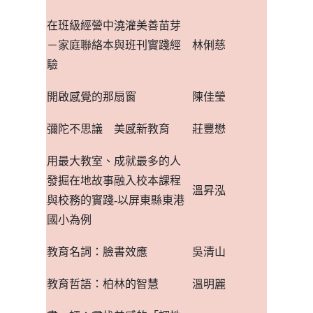
在班級經營中澆灌美善苗芽
－
家庭聯絡本與班刊實踐經
林俐慈
驗
開啟感覺的那扇窗
陳佳瑩
彌陀不思議 美感新教育
莊豐懋
用最大教室、成就最多的人
發掘在地故事融入校本課程
溫昇泓
與校務的實踐
-
以屏東縣東港
國小為例
教育名詞：臉書效應
吳清山
教育哲語：柏林的智慧
溫明麗