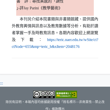
書
評：尋找美感的「調性
｣
-
評
Jay Parini
《教學藝術》
本刊另介紹本院書類與非書類館藏、提供國內
外教育輿情與訊息以及教育數據等分析，有助於讀
者掌握一手及時教育訊息。各期內容歡迎上網瀏覽
及下載：
https://teric.naer.edu.tw/wSite/ct?
（另開新視窗）
ctNode=655&mp=teric_b&xItem=2048176
:::
除另有註明，本報內容均依據創用授權「姓名標示—非商業性—禁止改
作」條款釋出