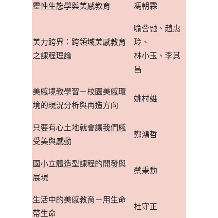
靈性生態學與美感教育
馮朝霖
喻薈融、趙惠
美力跨界：
跨領域美感教育
玲、
之課程理論
林小玉、李其
昌
美感境教學習
－校園美感環
姚村雄
境的現況分析與再造方向
只要有心土地就會讓我們感
鄭鴻哲
受美與感動
國小立體造型課程的開發與
蔡秉勳
展現
生活中的美感教育
－用生命
杜守正
帶生命