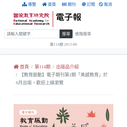
跳到主要內容
:::
導覽
首頁
期刊
訂閱
取消
搜尋
搜尋
進階搜尋
第114期 2015-06
:::
首頁
第114期
出版品介紹
【教育脈動】電子期刊第2期「美感教育」於
6月出版，歡迎上線瀏覽