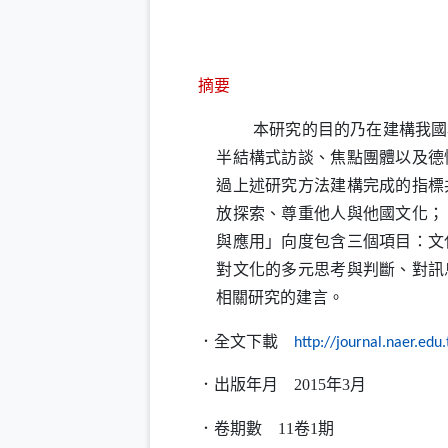
摘要
本研究的目的乃在建構我國小
半結構式訪談、焦點團體以及德
過上述研究方法建構完成的指標
放探索、尊重他人與他國文化；
與應用」向度包含三個項目：文
對文化的多元思考與判斷、對訊
相關研究的建言。
．全文下載
http://journal.naer.ed
．出版年月
2015
年
3
月
．卷期數
11
卷
1
期