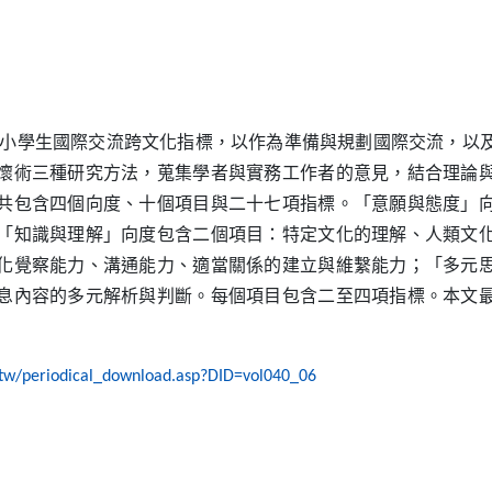
學生國際交流跨文化指標，以作為準備與規劃國際交流，以及
懷術三種研究方法，蒐集學者與實務工作者的意見，結合理論
共包含四個向度、十個項目與二十七項指標。「意願與態度」
「知識與理解」向度包含二個項目：特定文化的理解、人類文
化覺察能力、溝通能力、適當關係的建立與維繫能力；「多元
息內容的多元解析與判斷。每個項目包含二至四項指標。本文
u.tw/periodical_download.asp?DID=vol040_06