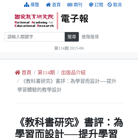
跳到主要內容
:::
導覽
首頁
期刊
訂閱
取消
搜尋
搜尋
進階搜尋
第114期 2015-06
:::
首頁
第114期
出版品介紹
《教科書研究》書評：為學習而設計──提升
學習體驗的教學設計
《教科書研究》書評：為
學習而設計──提升學習