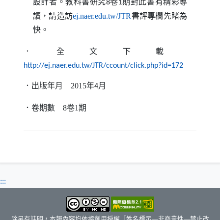
設計者。教科書研究
卷
期對此書有精彩導
8
1
（另開新視窗）
讀，請造訪
ej.naer.edu.tw/JTR
書評專欄先睹為
快。
．全文下載
（另開新
http://ej.naer.edu.tw/JTR/ccount/click.php?id=172
．出版年月
2015
年
月
4
．卷期數
8
卷
1
期
:::
除另有註明，本報內容均依據創用授權「姓名標示—非商業性—禁止改