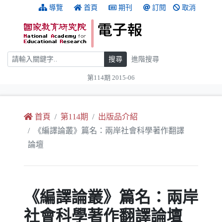
跳到主要內容
:::
導覽
首頁
期刊
訂閱
取消
搜尋
搜尋
進階搜尋
第114期 2015-06
:::
首頁
第114期
出版品介紹
《編譯論叢》篇名：兩岸社會科學著作翻譯
論壇
《編譯論叢》篇名：兩岸
社會科學著作翻譯論壇