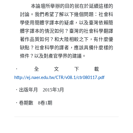
本論壇所舉辦的目的就在於延續這樣的
討論。我們希望了解以下幾個問題：社會科
學使用簡體字譯本的疑慮，以及臺灣依賴簡
體字譯本的情況如何？臺灣的社會科學翻譯
著作品質如何？和大陸相較之下，有什麼優
缺點？社會科學的譯者，應該具備什麼樣的
條件？以及對產官學界的建議。
．全文下載
（另開新視窗
http://ej.naer.edu.tw/CTR/v08.1/ctr080117.pdf
．出版年月
2015
年
3
月
．卷期數
8
卷
1
期