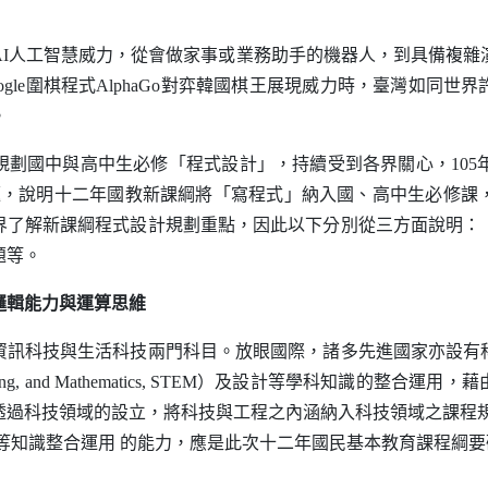
I
人工智慧威力，從會做家事或業務助手的機器人，到具備複雜
gle
圍棋程式
AlphaGo
對弈韓國棋王展現威力時，臺灣如同世界
。
劃國中與高中生必修「程式設計」，持續受到各界關心，
105
題，說明十二年國教新課綱將「寫程式」納入國、高中生必修課
界了解新課綱程式設計規劃重點，因此以下分別從三方面說明：
題等。
邏輯能力與運算思維
科技與生活科技兩門科目。放眼國際，諸多先進國家亦設有
ing, and Mathematics, STEM
）及設計等學科知識的整合運用，藉
透過科技領域的設立，將科技與工程之內涵納入科技領域之課程
等知識整合運用
的能力，應是此次十二年國民基本教育課程綱要