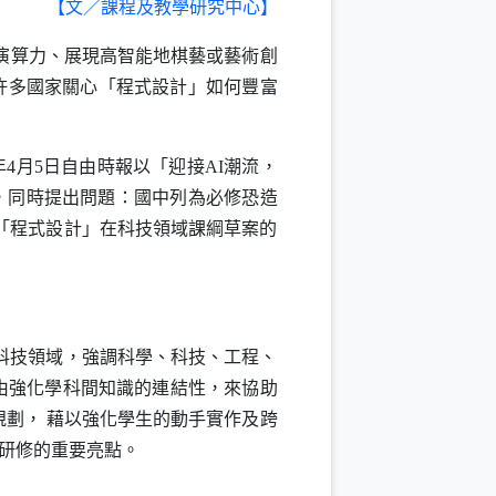
【文／課程及教學研究中心】
演算力、展現高智能地棋藝或藝術創
許多國家關心「程式設計」如何豐富
年
4
月
5
日自由時報以「迎接
AI
潮流，
，同時提出問題：國中列為必修恐造
「程式設計」在科技領域課綱草案的
科技領域，強調科學、科技、工程、
由強化學科間知識的連結性，來協助
規劃，
藉以強化學生的動手實作及跨
研修的重要亮點。