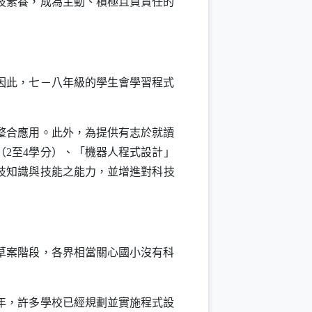
技素養，成為主動、積極且負責任的
因此，七－八年級的學生會學習程式
整合應用。此外，為提供有志於就讀
（
2
至
4
學分）、「機器人程式設計」
技知識與技能之能力，並增進對科技
草案階段，各界相當關心國小沒有科
年，許多學校已經規劃並實施程式設