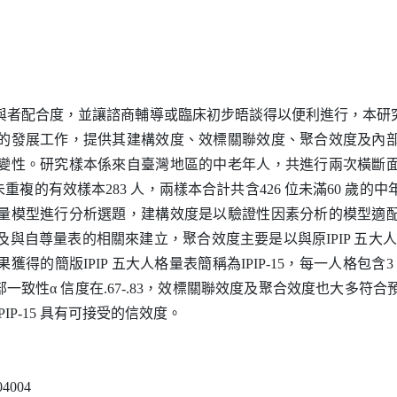
與者配合度，並讓諮商輔導或臨床初步晤談得以便利進行，本研
的發展工作，提供其建構效度、效標關聯效度、聚合效度及內
變性。研究樣本係來自臺灣地區的中老年人，共進行兩次橫斷
未重複的有效樣本
283
人，兩樣本合計共含
426
位未滿
60
歲的中
量模型進行分析選題，建構效度是以驗證性因素分析的模型適
及與自尊量表的相關來建立，聚合效度主要是以與原
IPIP
五大
果獲得的簡版
IPIP
五大人格量表簡稱為
IPIP-15
，每一人格包含
3
部一致性α
信度在
.67-.83
，效標關聯效度及聚合效度也大多符合
PIP-15
具有可接受的信效度。
另開新視窗）
04004