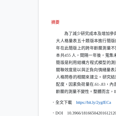
摘要
為了減少研究成本及增加參
大人格量表五十題版本進行簡版
年在此簡版上的跨年齡層測量不
本共
455
人，間隔一年後，蒐集
簡版是利用結構方程式模型的測
關聯效度是以與正負向情緒量表
人格問卷的相關來建立。研究結
配度，因素負荷量在
.61-.83
，內
齡層的測量不變性。整體而言，
I
（
．全文下載
https
://
bit
.
ly
/2ygfECa
．
DOI
10.3966/1816650420161212