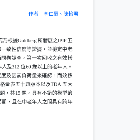
作者
李仁豪、陳怡君
究乃根據
Goldberg
所發展之
IPIP
五
部一致性信度等證據，並檢定中老
面問卷調查，第一次回收之有效樣
年人及
312
位
60
歲以上的老年人。
配度及因素負荷量來確認，而效標
人格量表五十題版本以及
TDA
五大
題，共
15
題，具有不錯的模型適
預期，且在中老年人之間具有跨年