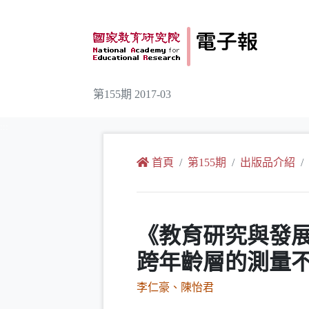
跳到主要內容
第155期 2017-03
:::
首頁
第155期
出版品介紹
《教育研究與發展
跨年齡層的測量
李仁豪、陳怡君