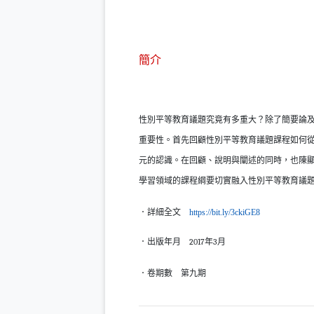
簡介
性別平等教育議題究竟有多重大？除了簡要論
重要性。首先回顧性別平等教育議題課程如何
元的認識。在回顧、說明與闡述的同時，也陳
學習領域的課程綱要切實融入性別平等教育議
（另開新
．詳細全文
https
://
bit
.
ly
/3ckiGE8
．出版年月
201
7年3月
．卷期數
第九期