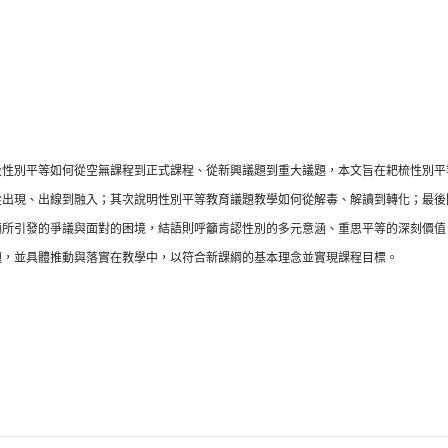
及性別平等如何從空無課程到正式課程、從新興議題到重大議題，本文旨在耙梳性別平
從出現、出線到融入；其次說明性別平等教育議題教學如何從解毒、解讀到轉化；最後
顯所引發的爭議與面對的困境，結語則呼籲肯認性別的多元意涵、重思平等的深刻價值
題，並具體推動與落實在教學中，以符合新課綱的基本理念並實現課程目標。
視窗）