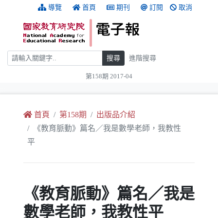
跳到主要內容
:::
導覽
首頁
期刊
訂閱
取消
搜尋
搜尋
進階搜尋
第158期 2017-04
:::
首頁
第158期
出版品介紹
《教育脈動》篇名／我是數學老師，我教性
平
《教育脈動》篇名／我是
數學老師，我教性平