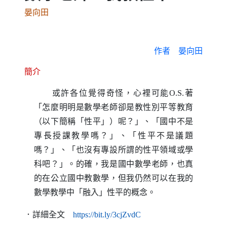
晏向田
作者
晏向田
簡介
或許各位覺得奇怪，心裡可能
O.S.
著
「怎麼明明是數學老師卻是教性別平等教育
（以下簡稱「性平」）呢？」、「國中不是
專長授課教學嗎？」、「性平不是議題
嗎？」、「也沒有專設所謂的性平領域或學
科吧？」。的確，我是國中數學老師，也真
的在公立國中教數學，但我仍然可以在我的
數學教學中「融入」性平的概念。
（另開新視窗）
．詳細全文
https
://
bit
.
ly
/3cjZvdC