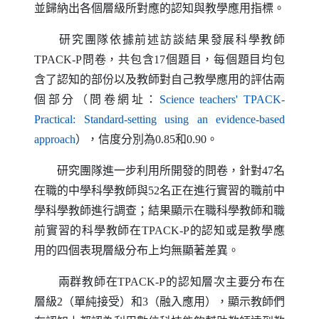
並歸納出各個層級所對應的認知與教學應用指標。
研究團隊依據前述訪談結果發展科學教師
TPACK-P
問卷，共包含17個題目，每個題目均包
含了認知的部份以及教師對自己教學應用的評估兩
個部分（問卷網址：
Science teachers' TPACK-
Practical
:
Standard-setting using an evidence-based
（另開新視窗）
approach
），信度分別為0.85和0.90。
研究團隊進一步利用所開發的問卷，針對47名
在職的中學科學教師與52名正在進行實習的職前中
學科學教師進行調查；結果顯示在職科學教師和職
前實習的科學教師在
TPACK-P
的認知或是教學應
用的四個表現層級分布上均無顯著差異。
兩群教師在
TPACK-P
的認知層次主要分布在
層級2（單純接受）和3（融入應用），顯示教師們