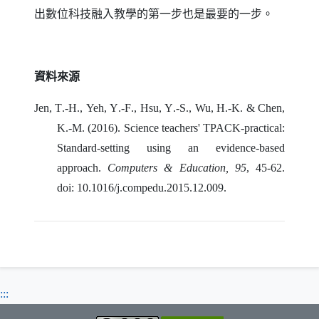
出數位科技融入教學的第一步也是最要的一步。
資料來源
Jen
,
T
.-
H
.,
Yeh
,
Y
.-
F
.,
Hsu
,
Y
.-
S
.,
Wu
,
H
.-
K
. &
Chen
,
K
.-
M
. (2016).
Science teachers' TPACK-practical
:
Standard-setting using an evidence-based
approach
.
Computers
&
Education
, 95
, 45-62.
doi
: 10.1016/
j
.
compedu
.2015.12.009.
:::