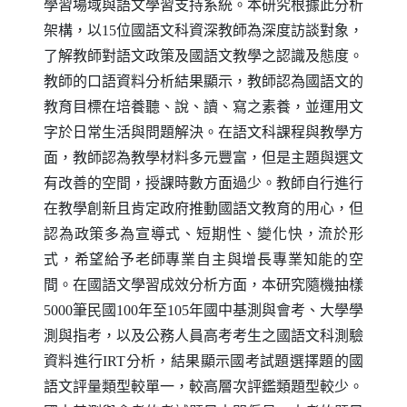
學習場域與語文學習支持系統。本研究根據此分析
架構，以15位國語文科資深教師為深度訪談對象，
了解教師對語文政策及國語文教學之認識及態度。
教師的口語資料分析結果顯示，教師認為國語文的
教育目標在培養聽、說、讀、寫之素養，並運用文
字於日常生活與問題解決。在語文科課程與教學方
面，教師認為教學材料多元豐富，但是主題與選文
有改善的空間，授課時數方面過少。教師自行進行
在教學創新且肯定政府推動國語文教育的用心，但
認為政策多為宣導式、短期性、變化快，流於形
式，希望給予老師專業自主與增長專業知能的空
間。在國語文學習成效分析方面，本研究隨機抽樣
5000筆民國100年至105年國中基測與會考、大學學
測與指考，以及公務人員高考考生之國語文科測驗
資料進行
IRT
分析，結果顯示國考試題選擇題的國
語文評量類型較單一，較高層次評鑑類題型較少。