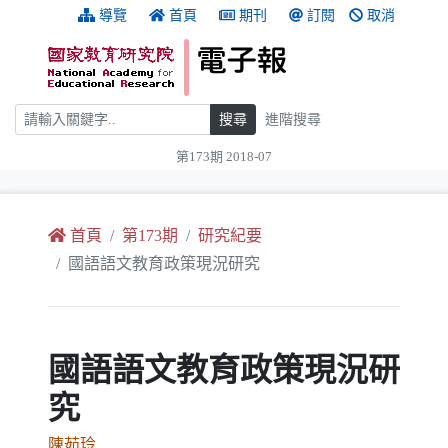
跳到主要內容
:::
導覽
首頁
期刊
訂閱
取消
搜尋
搜尋
進階搜尋
第173期 2018-07
:::
首頁
第173期
研究紀要
國語語文教育政策現況研究
國語語文教育政策現況研
究
陳茹玲