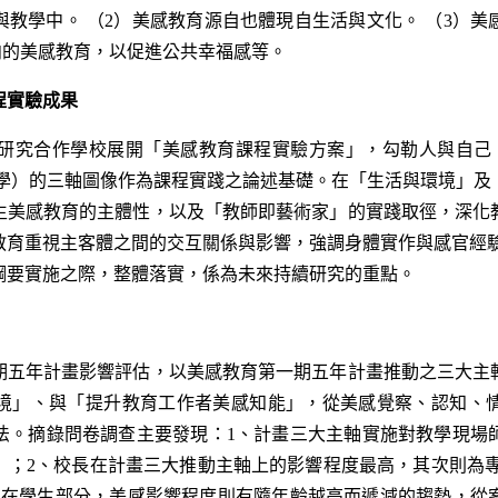
教學中。 （2）美感教育源自也體現自生活與文化。 （3）
向的美感教育，以促進公共幸福感等。
程實驗成果
合作學校展開「美感教育課程實驗方案」，勾勒人與自己 
美學）的三軸圖像作為課程實踐之論述基礎。在「生活與環境」及
生美感教育的主體性，以及「教師即藝術家」的實踐取徑，深化
教育重視主客體之間的交互關係與影響，強調身體實作與感官經驗
綱要實施之際，整體落實，係為未來持續研究的重點。
年計畫影響評估，以美感教育第一期五年計畫推動之三大主
境」、與「提升教育工作者美感知能」，從美感覺察、認知、
法。摘錄問卷調查主要發現：1、計畫三大主軸實施對教學現場
）；2、校長在計畫三大推動主軸上的影響程度最高，其次則為專
、在學生部分，美感影響程度則有隨年齡越高而遞減的趨勢，從