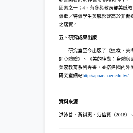
因素之一；4、有參與教育部美感教
偏鄉／特偏學生美感影響高於非偏
之落實。
五、研究成果出版
研究室至今出版了《這樣，美嗎？
師心體驗》、《美的律動：身體與
美感教育系列專書，並搭建國內外
（
研究室網站
http
://
apoae
.
naer
.
edu
.
tw
/
資料來源
洪詠善、黃祺惠、范信賢（2018）