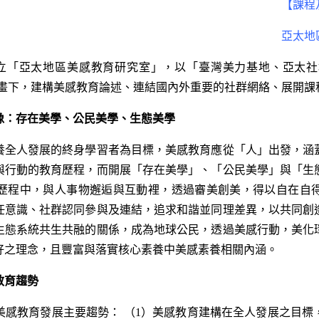
【課程
亞太地
院成立「亞太地區美感教育研究室」，以「臺灣美力基地、亞太
教育的計畫下，建構美感教育論述、連結國內外重要的社群網絡、展開
像：存在美學、公民美學、生態美學
人發展的終身學習者為目標，美感教育應從「人」出發，涵
與行動的教育歷程，而開展「存在美學」、「公民美學」與「生
歷程中，與人事物邂逅與互動裡，透過審美創美，得以自在自
任意識、社群認同參與及連結，追求和諧並同理差異，以共同創
生態系統共生共融的關係，成為地球公民，透過美感行動，美化
好之理念，且豐富與落實核心素養中美感素養相關內涵。
教育趨勢
教育發展主要趨勢： （1）美感教育建構在全人發展之目標