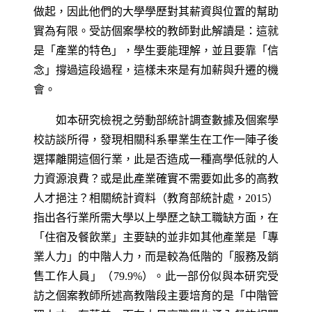
做起，因此他們的大學學歷對其薪資與位置的幫助
實為有限。受訪個案學校的教師對此解讀是：這就
是「產業的特色」，學生要能理解，並且要靠「信
念」撐過這段過程，這樣未來是有加薪與升遷的機
會。
如本研究檢視之勞動部統計調查數據及個案學
校訪談所得，發現相關科系畢業生在工作一陣子後
選擇離開這個行業，此是否造成一種高學低就的人
力資源浪費？或是此產業確實不需要如此多的高教
人才挹注？相關統計資料（教育部統計處，2015）
指出各行業所需大學以上學歷之缺工職缺方面，在
「住宿及餐飲業」主要缺的並非如其他產業是「專
業人力」的中階人力，而是較為低階的「服務及銷
售工作人員」（79.9%）。此一部份似與本研究受
訪之個案教師所述高教階段主要培育的是「中階管