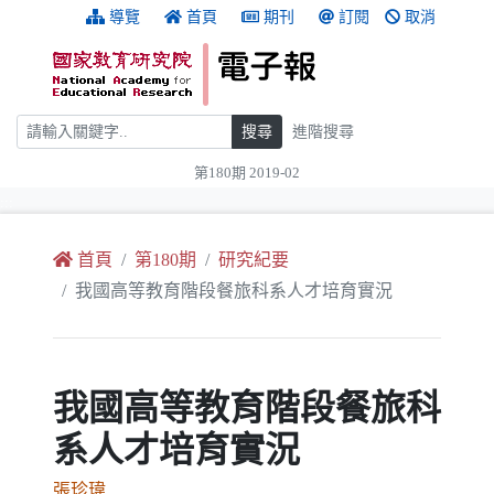
跳到主要內容
:::
導覽
首頁
期刊
訂閱
取消
搜尋
搜尋
進階搜尋
第180期 2019-02
:::
首頁
第180期
研究紀要
我國高等教育階段餐旅科系人才培育實況
我國高等教育階段餐旅科
系人才培育實況
張珍瑋