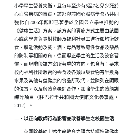
小學學生營養失衡，且每年至少有5至7名兒少死於
心血管疾病的事實，該部與該國心臟病學會乃共同
強化自2006年起即已著手於全國公立學校推動的
《健康生活》方案。該方案的實施方式主要由該國
心臟病學會負責對教師及福利社員工進行如均衡飲
食、體能活動及菸、酒、毒品等致癮性食品及藥品
的防制等相關教育，從而導正學生的生活及飲食習
慣。而現階段該方案所著重的方向，包含有：要求
校內福利社所販賣的零食及各類垃圾食物有半數為
水果及其他有益健康的食品所取代，並陳列在顯眼
的位置，以及與體育老師合作，加強學生的體能訓
練等項目（駐巴拉圭共和國大使館文化參事處，
2012）。
二、以正向教師行為影響並改善學生之校園生活
英國除基於上述生命教育之理念持續推動健康