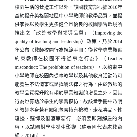
校園生活的營造工作以外，該國教育部根據2010年
基於提升英格蘭地區中小學教師的教學品質，並提
供家長以及學生更多健全且優良的校園學習環境所
推出之「改善教學與領導品質」（
Improving the
quality of teaching and leadership
）政策，乃於2014
年公布《教師校園行為規範手冊：從教學專業觀點
約束教師在校園不得從事之行為》（
Teacher
misconduct
:
The prohibition of teachers
），以約束中
小學教師在校園內從事教學以及其他教育活動時可
能發生不法情事或是抵觸法律之行為。由於教師的
教學品質提升除有賴於專業知識的增長之外，因其
行為也有助於學生的學習模仿，故該當手冊中乃明
列教師本身若有觸犯包含持有槍械、走私毒品、性
騷擾、賭博及酗酒等惡行，必須要即刻解雇的內
容，以試圖對學生發生影響（駐英國代表處教育
組，2014b）。