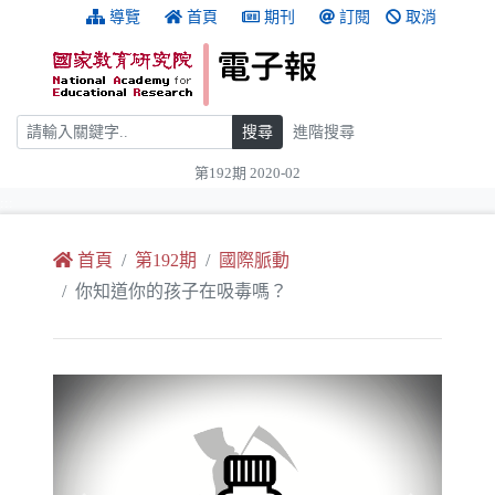
跳到主要內容
:::
導覽
首頁
期刊
訂閱
取消
搜尋
搜尋
進階搜尋
第192期 2020-02
:::
首頁
第192期
國際脈動
你知道你的孩子在吸毒嗎？