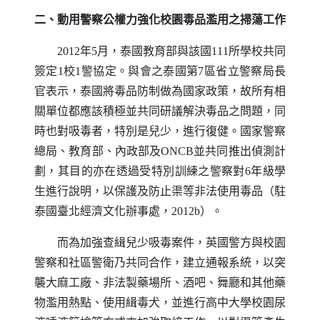
二、動用警察公權力強化校園毒品濫用之掃蕩工作
2012年5月，泰國教育部與該國111所學校共同
簽定1校1警協定。與會之泰國第7區省立警察局長
官表示，泰國將毒品防制做為國家政策，故所有相
關單位都應該積極並共同研議解決毒品之問題，同
時也對吸毒者，特別是兒少，進行復健。國家警察
總局、教育部、內政部及
ONCB
並共同推出偵測計
劃，其目的亦在透過受特別訓練之警察對6年級學
生進行說明，以保護及防止渠等非法使用毒品（駐
泰國臺北經濟文化辦事處，2012b）。
而為加強查緝兒少吸毒案件，英國警方與校園
警察和社區警衛乃共同合作，建立通報系統，以突
襲大麻工廠、非法製藥場所、酒吧、舞廳和其他藥
物濫用熱點、使用緝毒犬，並進行高中大學校園尿