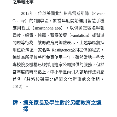
之舉報比率
2012年，位於美國北加州弗雷斯諾縣（
Fresno
County
）的7個學區，於當年度開始運用智慧手機
應用程式（
smartphone app
），以供民眾匿名舉報
霸凌、吸毒、偷竊、蓄意破壞（
vandalism
）或幫派
問題等行為。該縣教育局總監表示，上述學區將採
用位於灣區一家名叫
Resiligence
公司提供的程式，
總計36所學校將可免費使用一年，雖然當地一些大
專校院及機構已經採用這家公司提供的服務，但於
當年度的時間點上，中小學區內引入該項作法尚屬
首例（駐洛杉磯臺北經濟文化辦事處文化組，
2012）。
肆、擴充家長及學生對於另類教育之選
擇