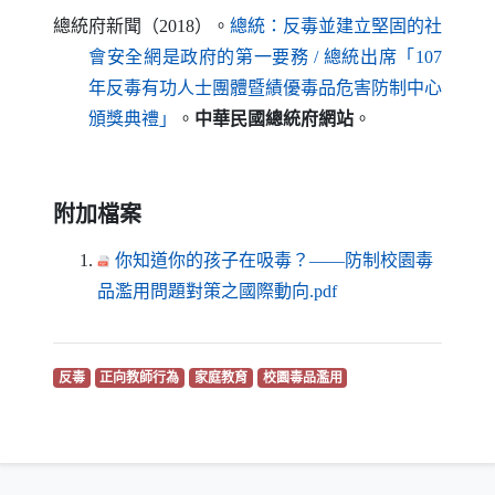
總統府新聞（2018）。
總統：反毒並建立堅固的社
會安全網是政府的第一要務 / 總統出席「107
年反毒有功人士團體暨績優毒品危害防制中心
（另開新視窗）
頒獎典禮」
。
中華民國總統府網站
。
附加檔案
你知道你的孩子在吸毒？——防制校園毒
（另開新視窗）
品濫用問題對策之國際動向.pdf
（另開新視窗）
（另開新視窗）
（另開新視窗）
（另開新視窗）
反毒
正向教師行為
家庭教育
校園毒品濫用