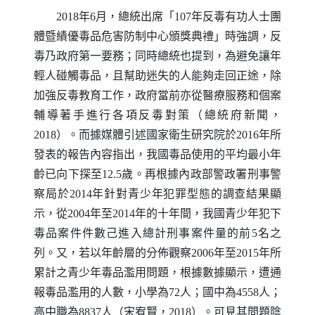
2018年6月，總統出席「107年反毒有功人士團
體暨績優毒品危害防制中心頒獎典禮」時強調，反
毒乃政府第一要務；同時總統也提到，為避免讓年
輕人碰觸毒品，且幫助迷失的人能夠走回正途，除
加強反毒教育工作，政府當前亦從醫療服務和個案
輔導著手進行各項反毒對策（總統府新聞，
2018）。而據媒體引述國家衛生研究院於2016年所
發表的報告內容指出，我國毒品使用的平均最小年
齡已向下探至12.5歲。再根據內政部警政署刑事警
察局於2014年針對青少年犯罪型態的調查結果顯
示，從2004年至2014年的十年間，我國青少年犯下
毒品案件件數己進入總計刑事案件量的前5名之
列。又，若以年齡層的分佈觀察2006年至2015年所
累計之青少年毒品濫用問題，根據數據顯示，遭通
報毒品濫用的人數，小學為72人；國中為4558人；
高中職為8837人（宋宥賢，2018）。可見其問題陰