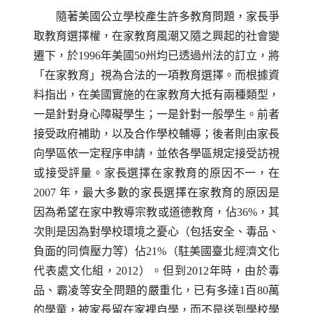
隨著美國公立學校產生許多教育問題，家長爭
取教育選擇權，在家教育風潮又隨之興起的社會變
遷下，於1996年美國50州均已透過州法的訂立，將
「在家教育」視為合法的一項教育選擇。而根據資
料指出，在美國實施的在家教育大抵有兩種類型，
一是針對身心障礙學生；一是針對一般學生。前者
接受政府補助，以及合作學校輔導；後者則由家長
向學區依一定程序申請，並依各學區規定接受訪視
或接受評量。家長選擇在家教育的原因不一，在
2007 年，最大多數的家長選擇在家教育的原因是
因為希望在家中教導宗教或道德教育，佔36%，其
次則是因為對學校環境之憂心（包括安全、毒品、
負面的同儕壓力等）佔21%（駐美國臺北經濟文化
代表處文化組，2012）。但到2012年時，由於毒
品、霸凌等安全問題的嚴重化，已有多達1百80萬
的學童，被家長留在家裡自學，而不是送到學校學