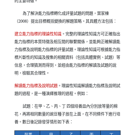
的主要特徵。
為了解決能力指標轉化成評量試題的問題，葉家棟
（
2008
）提出目標概括變換的解題策略。其具體方法包括：
建立能力指標的理論性知識
。完整的理論性知識方可正確指出
能力指標的本質特徵及相互間的聯繫關係，並能夠正確解讀能
力指標及說明能力指標的評量試題。理論性知識可根據能力指
標片斷性的知識及搜集的相關資料（包括具體實例、試題）等
信息，合理猜測而得到，並經由能力指標的解讀及試題的說
明，檢驗其合理性。
解讀能力指標及說明試題
。理論性知識解讀能力指標及說明試
題的過程，是一種演繹推理的過程。例如：
試題：在甲、乙、丙、丁 四個培養皿內分別放等量的棉
花，再將相同數量的豌豆種子放在上面，在不同條件下進行培
養。數日後記錄發芽情形如下表：
裝置
甲
乙
丙
丁