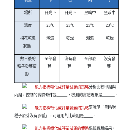
場所
日光下
日光下
黑暗中
黑暗中
溫度
23℃
23℃
23℃
23℃
棉花乾濕
潮濕
乾燥
潮濕
乾燥
狀態
數日後的
全部發
沒有發
全部發
沒有發
種子發芽情
芽
芽
芽
芽
形
分析比較甲組與
丙組，控制的實驗條件是
，檢測的實驗現象是
。
要說明「黑暗對
種子發芽沒有影響」，可選用的比較組是
。
根據實驗結果，