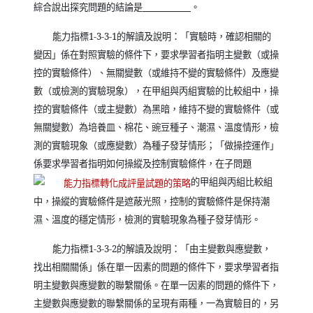
綜合說出探究問題的結論是
。
能力指標
1-3-3
-1
的解讀及說明：
「
實驗時，確認相關的
變因
」係在對照實驗的條件下，要求學習者指明主變數（或操
控的實驗條件）、無關變數（或維持不變的實驗條件）及應變
數（或檢測的實驗現象），在
甲組與丙組實驗的比較組中，
操
控的實驗條件（或主變數）
為黑暗，
維持不變的實驗條件（或
無關變數）
為培養皿、棉花、豌豆種子、潮濕、溫度情形，
檢
測的實驗現象（或應變數）
為種子發芽情形
；「
做操控運作
」
係要求學習者指明如何操縱及控制實驗條件，
在子問題
的甲組與丙組比較組
中，
操縱的實驗條件是遮蔽光照，控制的實驗條件是保持
潮
濕、溫度的穩定情形，
檢測的實驗現象
為種子發芽情形
。
能力指標
1-3-3
-2
的解讀及說明：
「
由主變數與應變數，
找出相關關係
」係在單一因素的問題的條件下，要求學習者指
明主變數與應變數的聯繫關係。在單一因素的問題的條件下，
主變數與應變數的聯繫關係的呈現有兩種，一為實驗目的，另