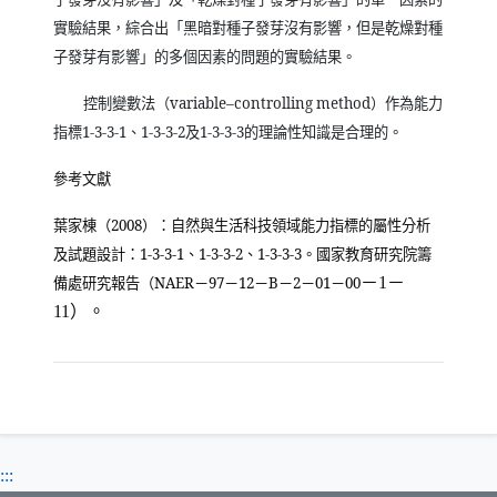
實驗結果，綜合出「黑暗對種子發芽沒有影響，但是乾燥對種
子發芽有影響」的多個因素的問題的實驗結果。
控制變數法（
variable–controlling method
）作為能力
指標
1-3-3
-1
、
1-3-3-2
及
1-3-3-3
的理論性知識是合理的。
參考文獻
葉家棟（
2008
）：自然與生活科技領域能力指標的屬性分析
及試題設計：
1-3-3
-1
、
1-3-3-2
、
1-3-3-3
。國家教育研究院籌
備處研究報告（
NAER
－
97
－
12
－
B
－
2
－
01
－
00
－
1
－
11
）。
:::