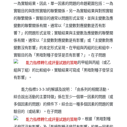
一為實驗結果。因此，單一因素的問題的命題範圍包括：一為
實驗目的與對照實驗的聯繫關係，另一為實驗結果與對照實驗
的聯繫關係。實驗目的通常以問題形式呈現，並與主變數及應
變數的聯繫關係有關，通常以「主變數對應變數是否有影
響？」的問題形式呈現；實驗結果與主變數及應變數的聯繫關
係有關，通常以「主變數對應變數是有影響」或「主變數對應
變數沒有影響」的肯定形式呈現。在
甲組與丙組的比較組中，
實驗目的為
「黑暗對種子發芽是否有影響？」。在子問題
的甲組與丙組（或乙
組與丁組）的比較組中，實驗結果可寫成「黑暗對種子發芽沒
有影響」。
能力指標
1-3-3
-3
的解讀及說明：
「
由系列的相關活動，
綜合說出活動的主要特徵
」係在至少一個單一因素的問題（或
多個因素的問題）的條件下，綜合出一種多個因素的問題的實
驗目的（或結果）。
在子問題
中，根據「黑暗對種
子發芽沒有影響」及「乾燥對種子發芽有影響」的單一因素的