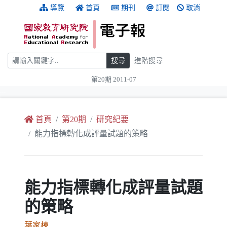
跳到主要內容
:::
導覽
首頁
期刊
訂閱
取消
搜尋
搜尋
進階搜尋
第20期 2011-07
:::
首頁
第20期
研究紀要
能力指標轉化成評量試題的策略
能力指標轉化成評量試題
的策略
葉家棟