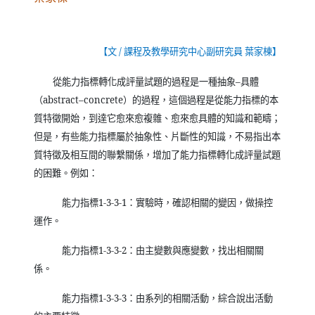
【文
/
課程及教學研究中心副研究員 葉家棟】
從能力指標轉化成評量試題的過程是一種抽象–具體
（
abstract
–
concrete
）的過程，這個過程是從能力指標的本
質特徵開始，到達它愈來愈複雜、愈來愈具體的知識和範疇；
但是，有些能力指標屬於抽象性、片斷性的知識，不易指出本
質特徵及相互間的聯繫關係，增加了能力指標轉化成評量試題
的困難。例如：
能力指標
1-3-3
-1
：實驗時，確認相關的變因，做操控
運作。
能力指標
1-3-3
-2
：由主變數與應變數，找出相關關
係。
能力指標
1-3-3
-3
：由系列的相關活動，綜合說出活動