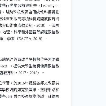
啟動行動學習前導計畫（
Learning on
質，幫助學校教師由傳統教科書轉換
教科書出版商亦積極併購開放教育資
金山辦事處教育組，2019）。法國
、地理、科學和外國語等課程數位教
行線上學習（
EACEA
, 2019）。
持續挹注經費改善學校數位學習硬體
ject
），提供大學生免費使用數位教
育組，2017、2018）。
學習，於2016年提議各邦文教廳共
職業學校增購如寬頻連線、無線網路和
成各邦間共同技術標準協議（駐德國