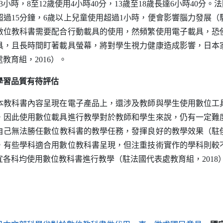
小時，8至12歲使用4小時40分，13歲至18歲長達6小時40分
過15分鐘，6歲以上兒童使用超過1小時，便會影響腦力發展（駐
數位教科書需要配合行動載具的使用，然頻繁使用電子載具，恐
具，且長時間盯著載具螢幕，將對學生視力健康造成影響，日本
教育組，2016）。
學習品質有待評估
科書內容呈現在電子產品上，還涉及教師與學生使用數位工
，因此使用數位載具進行教學對於教師和學生來說，仍有一定難
己無法勝任數位教科書的教學任務，發揮良好的教學效果（駐俄
，有些學科適合用數位教科書呈現，但注重技術實作的學科則較
各科均使用數位教科書進行教學（駐法國代表處教育組，2018