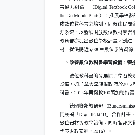
書協力組織」（
Digital Textbook Col
the Go Mobile Pilots
），推展學校熱
成數位教科書之培訓，同時由民間
源系統，以發展開放數位教材學習平
教育部亦提出數位學校計畫，創建
材，提供將近6,000筆數位學習資
二、改善數位教科書學習設備，營
數位教科書的發展除了學習軟體內
設備，如加拿大卑詩省政府於201
科書，2013年再撥款100萬加幣
德國聯邦教研部（
Bundesminist
同簽署「
DigitalPakt
#
D
」合作計畫，
數位器材等教學設備。同時各邦文
代表處教育組，2016）。