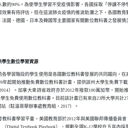
人數的90%。為使學生學習不受疫情影響，各國採取「停課不停
習效果有待評估，但在這波肺炎疫情的推波助瀾之下，各國教育
、法國、德國、日本及韓國等主要國家有關數位教科書之發展情
供學生數位學習資源
學習階段的學生使用是各國數位教科書發展的共同趨向，在
09年起開始推動免費數位教科書計畫，提供該州大學生免費下載
014）。加拿大卑詩省政府亦於2012年撥款100萬加幣，開
學生免費使用數位教科書。目前該計畫已有來自23所大學共計2
窗）
站（駐溫哥華辦事處教育組，2017）。
科書學習平臺，美國教育部於2012年與美國聯邦傳播委員會
」（
Digital Textbook Playbook
），規劃全國
K-12
學校在五年內採