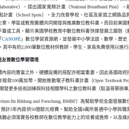
laborative
）、提出國家寬頻計畫（
National Broadband Plan
），
點計畫（
School Spots
），全力改善學校、社區及家庭之網路品
企業、學區或教育團體共同開發與推廣數位教科書。而目前美國
臺或工具，顯示美國學校教育中數位教科書快速發展之趨勢（舊
（另開新視窗）
「
CANOP
É
」數位學習資源網，並發展中小學法語、數學、歷史
源，其中有約2,000筆數位教材供教師、學生、家長免費使用以進
造友善數位學習環境
容的豐富之外，硬體設備的搭配亦相當重要，因此各國政府
2年撥款100萬加幣，開始推動電子教科書計畫（
Open Textbook Pro
持續開發更多技術訓練與科技相關學科之數位教科書（駐溫哥華辦事處教
erium f
ü
r Bildung und Forschung
,
BMBF
）為幫助學校全面發展數位
預計5年內提供50億歐元經費，幫助全國4萬所普通中小學與
教廳必須落實各校教師在數位教學能力上的培養或進修，以及達