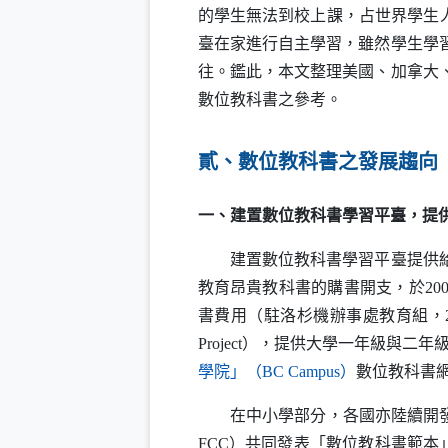
的學生無法到校上課，占世界學生
臺在家進行自主學習，雖然學生學
往。鑑此，本文整理美國、加拿大
數位教科書之參考。
貳、數位教科書之發展趨向
一、建置數位教科書學習平臺，提
建置數位教科書學習平臺提供給各
教育昂貴教科書的購書開支，於20
書費用（駐洛杉機辦事處教育組，2
Project
），提供大學一年級與二年級
（另開新視
學院」（
BC Campus
）
數位教科書網
在中小學部分，各國亦陸續開發教
FCC
）共同發表「數位教科書範本