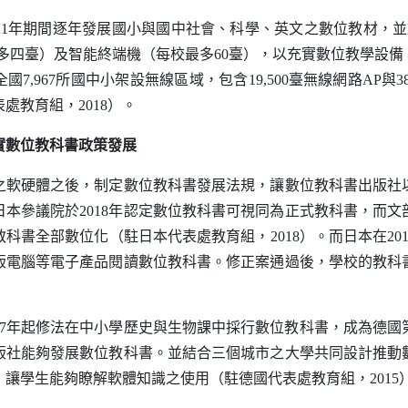
21年期間逐年發展國小與國中社會、科學、英文之數位教材，並於2
多四臺）及智能終端機（每校最多60臺），以充實數位教學設備
國7,967所國中小架設無線區域，包含19,500臺無線網路
AP
與3
處教育組，2018）。
實數位教科書政策發展
硬體之後，制定數位教科書發展法規，讓數位教科書出版社
本參議院於2018年認定數位教科書可視同為正式教科書，而文部
書全部數位化（駐日本代表處教育組，2018）。而日本在2018年
版電腦等電子產品閱讀數位教科書。修正案通過後，學校的教科
7年起修法在中小學歷史與生物課中採行數位教科書，成為德國
版社能夠發展數位教科書。並結合三個城市之大學共同設計推動
讓學生能夠瞭解軟體知識之使用（駐德國代表處教育組，2015