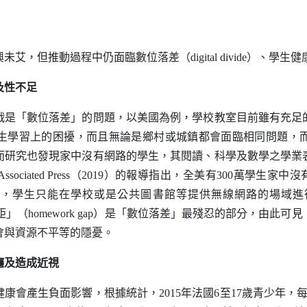
未艾，但推動過程中仍面臨數位落差（
digital divide
）、學生健
及性不足
「數位落差」的問題，以美國為例，學校教室目前雖有充足
生學習上的困擾，而且無論是鄉村或城鎮都會面臨相同問題，
而研究也發現家中沒有網路的學生，其閱讀、科學及數學之學業
Associated Press
（2019）的報導指出，全美有300萬學生家中
路，學生只能在學校或是公共圖書館等提供無線網路的場域
距」（
homework gap
）是「數位落差」最殘忍的部分，由此可見
會與資源不平等的隱憂。
癮及造成近視
產生負面影響，根據統計，2015年法國6至17歲青少年，每