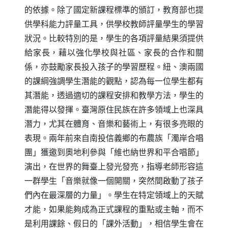
的依據。除了國定新課程標準的頒訂，教育部也提
供學科能力評量工具，供學校教師評量學生的學習
狀況。比較特別的是，學生的各項評量結果須提供
給家長，藉以強化學校與社區、家長的合作和關
係，亦鼓勵家長投入孩子的學習歷程。紐、澳兩國
的課綱強調學生潛能的觀點，認為每一位學生都有
其潛能，透過適切的課程安排和教學方法，學生的
潛能得以發揮。臺灣原住民族在許多領域上也深具
潛力，尤其在體育、音樂和藝術上，有很多亮眼的
表現。兩年前來自南投信義鄉的布農族「濁岸合唱
團」獲邀到奧地利參與「維也納世界和平合唱節」
演出，在世界的舞臺上發光發亮，指導老師形容這
一群學生「音樂就像一個開關，突然間啟動了孩子
們內在最深層的力量」。學生在特定領域上的天賦
才能，如果能夠成為正式課程的重點或主軸，而不
是利用課餘、假日的「課外活動」，相信學生會在