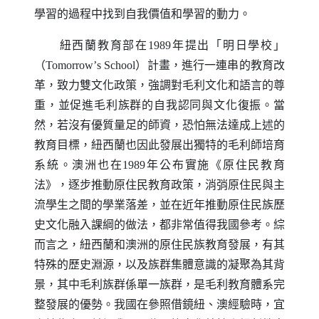
學習的過程中找到自我價值和學習的動力。
紐西蘭教育部在1989年提出「明日學校」
（
Tomorrow
’
s School
）計畫，進行一連串的教育改
革，致力雙文化政策，強調對毛利文化和語言的尊
重，並促進毛利族群的自我認同與文化復振。當
然，若沒有優質量足的師資，恐怕無法達成上述的
教育目標，紐西蘭也因此發展出獨特的毛利師培育
系統。澳洲也在1989年公布實施《原住民教育
法》，逐步推動原住民教育政策，消弰原住民與主
流學生之間的學業落差，並在近年推動原住民族歷
史文化融入課綱的做法，都非常值得我國參考。綜
而言之，紐西蘭和澳洲的原住民族教育發展，有其
特殊的歷史淵源，以及族群集體意識的凝聚為其背
景，其中毛利族群係單一族群，是毛利教育體系完
整發展的優勢。我國在參照借鏡紐、澳經驗時，宜