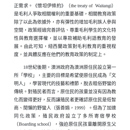
正需求。《懷坦伊條約》（
the treaty of
Waitangi
）
是毛利人爭取相關權利的重要基礎，相關教育政策
除了以此為依據外，亦有彈性的增加毛利族人參與
空間，政策經過完善評估、尊重毛利學生的文化特
性與教育選擇權，並以專款補助毛利語教育的發
展。由此可知，紐西蘭政策對毛利教育的重視程
度，並具體反應在他們的教育政策的制定上。
18世紀後期，澳洲政府為澳洲原住民設立第一
所「學校」，主要的目標是希望使原住民成為「文
明人」，學習現代的技藝和禮節，脫去粗俗野蠻的
傳統。對殖民者而言，原住民的孩童並沒有因為教
化而變得更好，反而讓殖民者更確認原住民是低智
商、閒懶的野蠻人（張善娟，1999）。但為了加速
同化政策，殖民政府設立了多所寄宿學校
（
Boarding school
），強迫原住民孩童離開原生父