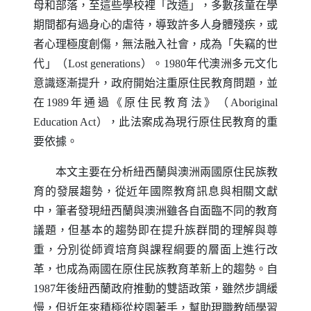
母和部落，至這些學校裡「改造」，多數孩童在學
期間都有過身心的虐待，導致許多人身體殘疾，或
者心理極度創傷，無法融入社會，成為「失竊的世
代」（
Lost generations
）。1980年代澳洲多元文化
意識逐漸提升，政府開始注重原住民教育問題，並
在1989年通過《原住民教育法》（
Aboriginal
Education Act
），此法案成為現行原住民教育的重
要依據。
本文主要在分析紐西蘭與澳洲兩國原住民族教
育的發展趨勢，從近年國際教育訊息與相關文獻
中，筆者發現紐西蘭與澳洲雖各自面臨不同的教育
議題，但基本的趨勢即在提升族群間的理解與尊
重，分別從師資培育與課程綱要的層面上進行改
革，也成為兩國在原住民族教育革新上的趨勢。自
1987年後紐西蘭政府推動的雙語政策，雖然步調緩
慢，但近年來積極從校園著手，幫助現職教師學習