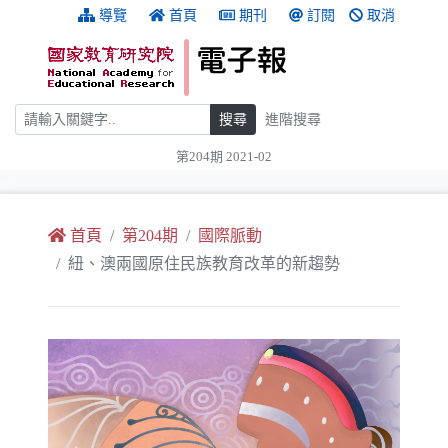
跳到主要內容
:::
導覽
首頁
期刊
訂閱
取消
搜尋
搜尋
進階搜尋
第204期 2021-02
:::
首頁
第204期
國際脈動
紐、澳兩國原住民族教育改革的新趨勢