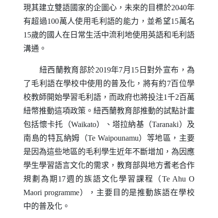
現其建立雙語國家的企圖心，未來的目標於2040年
有超過100萬人使用毛利語的能力，並希望15萬名
15歲的國人在日常生活中流利地使用英語和毛利語
溝通。
紐西蘭教育部於2019年7月15日對外宣布，為
了毛利語在學校中使用的普及化，將有約7百位學
校教師開始學習毛利語，而政府也將投注1千2百萬
紐幣推動這項政策。紐西蘭教育部推動的試點計畫
包括懷卡托（
Waikato
）、塔拉納基（
Taranaki
）及
南島的特瓦納姆（
Te Waipounamu
）等地區，主要
是因為這些地區的毛利學生近年不斷增加，為因應
學生學習語言文化的需求，教育部與地方耆老合作
規劃為期17週的族語文化學習課程（
Te Ahu O
Maori programme
），主要目的是推動族語在學校
中的普及化。