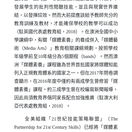
發展學生的批判性閱聽技能，並且與現實世界連
結，以發揮綜效。然而大前提應該給予教師充分的
教育訓練及教材，才能確保學校的教學可以成功
（駐英國代表處教育組，2018）。在澳洲全國中小
學課綱中，有關「媒體素養」的養成併入「媒體藝
術（
Media Arts
）」教育相關課綱規劃，按照學校
年級學前至10年級分為5個期程（
bands
）。然而澳
洲「媒體素養」課程雖為世界首批國家將媒體知能
列入正規教育體系的國家之一，但在2017年問卷調
查顯示，在2016年度中僅約有兩成學生曾修習「媒
體素養」課程，約三成學生曾在校編寫新聞報導，
因此尚須教育界偕同家長配合加強推廣（駐澳大利
亞代表處教育組，2018）。
全美組織「21世紀技能策略聯盟」（
The
Partnership for
21st
Century Skills
）已經將「媒體素