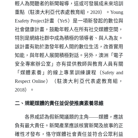
輕人為閱聽者的新聞報導，這或可發展成未來培訓
重點（駐澳大利亞代表處教育組，2020）。
Young
Esafety Project
計畫（
YeS
）是一項新發起的數位與
社會健康計畫，鼓勵年輕人在所有社交媒體空間，
特別是網絡社群中成為積極的領導者、與人為友。
該計畫有助於激發年輕人間的數位生活，改善實用
知能，與年輕人展開積極對話。另外，澳洲「電子
安全專案辦公室」亦有提供教師與教育人員有關
「媒體素養」的線上專業訓練課程（
Safety and
Respect Online
）（駐澳大利亞代表處教育組，
2018）。
二、規範媒體的責任並促使推廣素養思維
各界咸認為假新聞議題的主角——媒體，應該
負有最大責任。新聞產業應該核實新聞及故事的正
確性才發布，恪守媒體社會責任並符合公眾利益