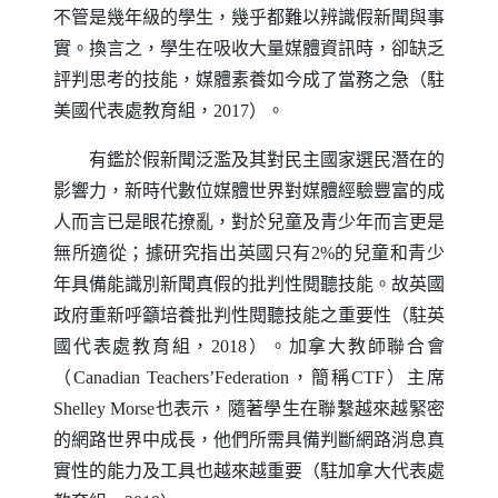
不管是幾年級的學生，幾乎都難以辨識假新聞與事
實。換言之，學生在吸收大量媒體資訊時，卻缺乏
評判思考的技能，媒體素養如今成了當務之急（駐
美國代表處教育組，2017）。
有鑑於假新聞泛濫及其對民主國家選民潛在的
影響力，新時代數位媒體世界對媒體經驗豐富的成
人而言已是眼花撩亂，對於兒童及青少年而言更是
無所適從；據研究指出英國只有2%的兒童和青少
年具備能識別新聞真假的批判性閱聽技能。故英國
政府重新呼籲培養批判性閱聽技能之重要性（駐英
國代表處教育組，2018）。加拿大教師聯合會
（
Canadian Teachers
’
Federation
，簡稱
CTF
）主席
Shelley Morse
也表示，隨著學生在聯繫越來越緊密
的網路世界中成長，他們所需具備判斷網路消息真
實性的能力及工具也越來越重要（駐加拿大代表處