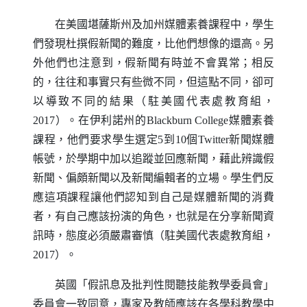
在美國堪薩斯州及加州媒體素養課程中，學生
們發現杜撰假新聞的難度，比他們想像的還高。另
外他們也注意到，假新聞有時並不會異常；相反
的，往往和事實只有些微不同，但這點不同，卻可
以導致不同的結果（駐美國代表處教育組，
2017）。在伊利諾州的
Blackburn College
媒體素養
課程，他們要求學生選定5到10個
Twitter
新聞媒體
帳號，於學期中加以追蹤並回應新聞，藉此辨識假
新聞、偏頗新聞以及新聞編輯者的立場。學生們反
應這項課程讓他們認知到自己是媒體新聞的消費
者，有自己應該扮演的角色，也就是在分享新聞資
訊時，態度必須嚴肅審慎（駐美國代表處教育組，
2017）。
英國「假訊息及批判性閱聽技能教學委員會」
委員會一致同意，專家及教師應該在各學科教學中