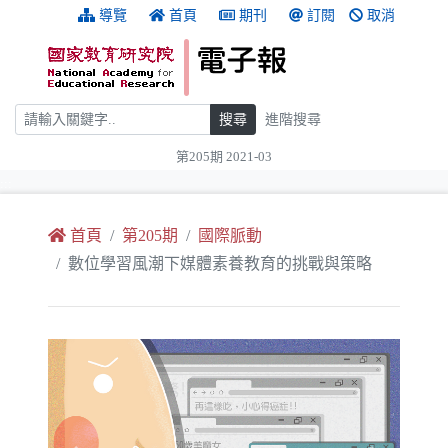
跳到主要內容
:::
導覽
首頁
期刊
訂閱
取消
搜尋
搜尋
進階搜尋
第205期 2021-03
:::
首頁
第205期
國際脈動
數位學習風潮下媒體素養教育的挑戰與策略