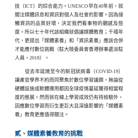
技（
ICT
）的綜合能力。
UNESCO
早在40年前，就
關注媒體訊息和資訊對個人及社會的影響。因為接
觸資訊的品質好壞，決定我們看事物的觀感及態
度。所以七十年代該組織就倡議媒體教育；千禧年
代，更提出「媒體素養」和「資訊素養」應該合併
才能應付數位挑戰（駐大陸委員會香港辦事處派駐
人員，2018）。
從去年延燒至今的新冠狀病毒（
COVID-19
）
讓產官學界不約而同聚焦於數位學習議題，無論從
硬體設施或軟體運用都因全球疫情蔓延獲得相當程
度的進展。然而就在線上學習成效仍有待檢驗外，
因應數位學習而衍生更巨大且深遠影響的「媒體素
養」教育更應值得關注。
貳、媒體素養教育的挑戰