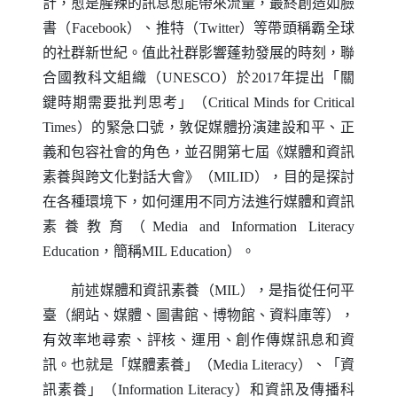
計，愈是腥辣的訊息愈能帶來流量，最終創造如臉
書（
Facebook
）、推特（
Twitter
）等帶頭稱霸全球
的社群新世紀。值此社群影響蓬勃發展的時刻，聯
合國教科文組織（
UNESCO
）於2017年提出「關
鍵時期需要批判思考」（
Critical Minds for Critical
Times
）的緊急口號，敦促媒體扮演建設和平、正
義和包容社會的角色，並召開第七屆《媒體和資訊
素養與跨文化對話大會》（
MILID
），目的是探討
在各種環境下，如何運用不同方法進行媒體和資訊
素養教育（
Media and Information Literacy
Education
，簡稱
MIL Education
）。
前述媒體和資訊素養（
MIL
），是指從任何平
臺（網站、媒體、圖書館、博物館、資料庫等），
有效率地尋索、評核、運用、創作傳媒訊息和資
訊。也就是「媒體素養」（
Media Literacy
）、「資
訊素養」（
Information Literacy
）和資訊及傳播科