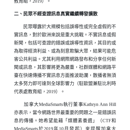
教育組，2019）。
二、民眾不經查證訊息真實繼續轉發擴散
民眾曝露於大規模包括誤導性或完全虛假的不
實訊息，對於歐洲來說是重大挑戰。不實訊息或假
新聞，包括可查證的錯誤或誤導性資訊，其目的或
為取得經濟利益、或為刻意欺騙大眾，結果可能危
害公共利益。尤其利用網際網路發布和分享任何新
聞或訊息，其影響將更為嚴重，社群媒體和網路平
臺在快速傳播不實訊息方面推波助瀾，散播者無須
太多努力即可達到全球影響力（駐歐盟兼駐比利時
代表處教育組，2019）。
加拿大
MediaSmarts
執行董事
Kathryn Ann Hill
亦表示，當今網路世界最重要的問題之一是錯誤訊
息的傳播。她希望能藉「媒體素養週」（
CTF
和
MediaSmarts
於2019年10月發起）來提醒加拿大