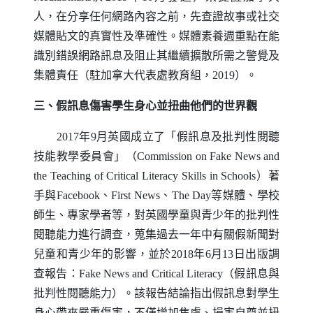
人，在分享任何網路內容之前，先查證故事或社交
媒體貼文的真實性及準確性。媒體素養週重點在能
識別錯誤網路訊息及阻止其繼續擴散所需之警覺及
集體責任（駐加拿大代表處教育組，2019）。
三、假訊息傷害學生身心並扭曲他們的世界觀
2017年9月英國成立了「假訊息及批判性閱聽
技能教學委員會」（
Commission on Fake News and
the Teaching of Critical Literacy Skills in Schools
）著
手與
Facebook
、
First News
、
The Day
等媒體、學校
師生、專家學者等，對英國學童與青少年的批判性
閱聽能力進行調查，蒐集過去一年中有關假新聞對
兒童和青少年的影響，並於2018年6月13日出版調
查報告：
Fake News and Critical Literacy
（假訊息與
批判性閱聽能力）。該報告結論指出假訊息對學生
身心帶來嚴重傷害，不僅增加焦慮、損害自尊並扭