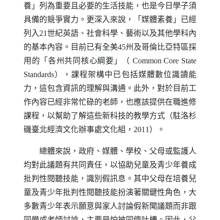
養」列為重要且必要的生活技能，也是今日學子須
具備的競爭實力。更深入來說，「媒體素養」已經
列入21世紀英語、社會科學、藝術以及其他學科內
的基本內容。目前已有全美45州及哥倫比亞特區採
用的「各州共同核心綱要」（
Common Core State
Standards
），課程架構中已包括媒體數位識讀能
力，這包含資訊的理解與溝通。此外，對於目前工
作內容已經非常忙碌的老師，也應該提供在職進修
課程，以幫助了解這些新科技的教學方式（駐洛杉
磯臺北經濟文化辦事處文化組，2011）。
總體來說，政府、媒體、學校、父母或監護人
均對此議題有共同責任，以協助兒童及青少年養成
批判性閱聽技能，識別假訊息。其中父母在培養兒
童及青少年批判性閱聽技能扮演著關鍵性角色，大
多數青少年表示願意與家人討論假新聞議題而非跟
同學或老師討論，主要是怕被同儕吐槽。因此，父