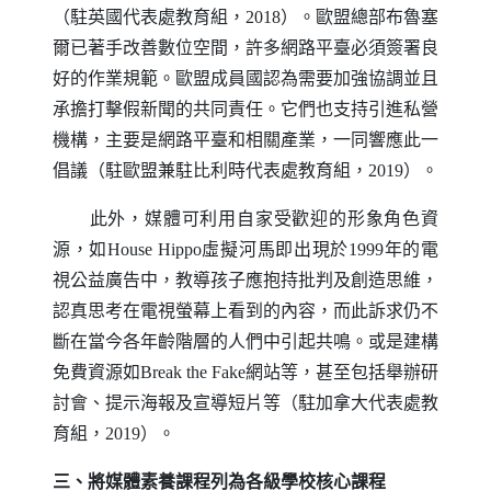
（駐英國代表處教育組，2018）。歐盟總部布魯塞
爾已著手改善數位空間，許多網路平臺必須簽署良
好的作業規範。歐盟成員國認為需要加強協調並且
承擔打擊假新聞的共同責任。它們也支持引進私營
機構，主要是網路平臺和相關產業，一同響應此一
倡議（駐歐盟兼駐比利時代表處教育組，2019）。
此外，媒體可利用自家受歡迎的形象角色資
源，如
House Hippo
虛擬河馬即出現於1999年的電
視公益廣告中，教導孩子應抱持批判及創造思維，
認真思考在電視螢幕上看到的內容，而此訴求仍不
斷在當今各年齡階層的人們中引起共鳴。或是建構
免費資源如
Break the Fake
網站等，甚至包括舉辦研
討會、提示海報及宣導短片等（駐加拿大代表處教
育組，2019）。
三、將媒體素養課程列為各級學校核心課程