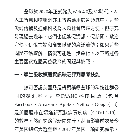
全球於2020年正式踏入
Web
4.0及5G時代，
AI
人工智慧和物聯網亦正普遍應用於各領域中，這些
尖端傳播及通訊科技為人類社會帶來方便，但研究
發現過去幾年，它們也促進假資訊、假新聞、政治
宣傳、仇恨言論和商業瞞騙的廣泛流傳；如果這些
問題不獲疏解，情況可能進一步惡化。以下略述各
主要國家媒體素養教育的問題與挑戰。
一、學生吸收媒體資訊缺乏評判思考技能
無可否認美國乃是帶頭稱霸全球的科技社群公
司的發源地，這些
FAANG
科技巨頭（包含
Facebook
、
Amazon
、
Apple
、
Netflix
、
Google
）亦
是美國股市在遭逢新冠狀病毒疾病（
COVID-19
）
的救星。然而網路假新聞充斥，甚而影響前次及今
年美國總統大選至鉅。2017年美國一項研究顯示，