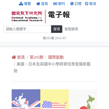
跳到主要內容
:::
導覽
首頁
期刊
訂閱
取消
搜尋
搜尋
進階搜尋
第205期 2021-03
:::
首頁
第205期
國際脈動
美國、日本及英國中小學師資培育發展新趨
勢