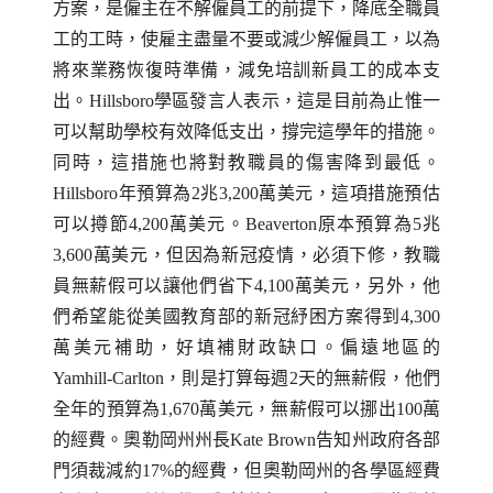
方案，是僱主在不解僱員工的前提下，降底全職員
工的工時，使雇主盡量不要或減少解僱員工，以為
將來業務恢復時準備，減免培訓新員工的成本支
出。
Hillsboro
學區發言人表示，這是目前為止惟一
可以幫助學校有效降低支出，撐完這學年的措施。
同時，這措施也將對教職員的傷害降到最低。
Hillsboro
年預算為2兆3,200萬美元，這項措施預估
可以撙節4,200萬美元。
Beaverton
原本預算為5兆
3,600萬美元，但因為新冠疫情，必須下修，教職
員無薪假可以讓他們省下4,100萬美元，另外，他
們希望能從美國教育部的新冠紓困方案得到4,300
萬美元補助，好填補財政缺口。偏遠地區的
Yamhill-Carlton
，則是打算每週2天的無薪假，他們
全年的預算為1,670萬美元，無薪假可以挪出100萬
的經費。奧勒岡州州長
Kate Brown
告知州政府各部
門須裁減約17%的經費，但奧勒岡州的各學區經費