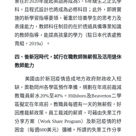
景在於2020年度起英語將成為5、6年級生之正式學
科，且程式設計也將成為必修科目；此外，即將實
施的新學習指導要領，著重於培養學生的思考力及
表達能力，教師科任制目的在於透過具備專業知識
的教師指導，能提高孩童的學力（駐日本代表處教
育組，2019a）。
四、後新冠時代，試行在職教師無薪假及活用退休
教師能力
美國由於新冠疫情造成地方政府財政收入短
缺，奧勒岡州各學區預作準備，規劃在年底前裁減
教職員薪水20%至40%。
Hillsboro
及
Beaverton
二學
區擬定在年底前，教職員每週有一天的無薪假，好
因應裁薪政策。員工裁減的薪資，可藉由失業工作
分享方案（
Work Share Program
）及新冠疫情的紓
困金（每週600美元）彌補。所謂的失業工作分享