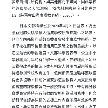
多來自州民所得稅，與其他部門不盡同，因此學校
的經費勢必大幅減縮，預估削減的程度可能高達
1/2（駐舊金山辦事處教育組，2020b）。
日本文部科學省於2020年4月21日發表，為因
應新冠肺炎感染擴大造成學校停課長期化之影響，
已向全國都道府縣教育委員會發出事務性聯絡，要
求學校在開學後積極活用已退職之教職員能力，以
追回落後的學習進度。文部科學省表示，公立中小
學教職員每年約有2萬5千人退職，在教職員不足無
法獲得改善的情況下雖有相當人數用再雇用等形式
持續參與學校教育工作，但判斷仍須加強呼籲以獲
得更多協助。目前計畫安排這些教職人員支援開學
後實施的課後補習或一般授課等工作，雖有部分教
育委員會將持有有效教師資格列為雇用條件，但文
部科學省認為這樣的支援工作內容不須有效的教師
資格，要求教育委員會放鬆雇用條件。另外，為了