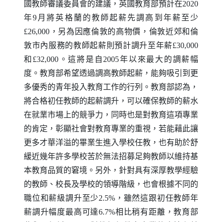
國教師審議委員會的建議，英國教育部預計在2020
年9月將英格蘭的教師起薪先調高到年薪至少
£26,000，另為因應倫敦的高物價，倫敦近郊和倫
敦市內服務的教師起薪則預計調升至年薪£30,000
和£32,000。這將是自2005年以來最大的調薪幅
度。教育部希望透過調高教師起薪，能夠吸引到更
多優秀的青年投入教育工作的行列。教育部認為，
將合格初任教師的起薪調升，可以確保教師的薪水
在就業市場上的競爭力，同時也是對教育這項專業
的肯定，彰顯社會對教育專業的重視，若能藉此讓
更多才華洋溢的畢業生進入學校任教，也有助於舒
緩近幾年許多學校苦於無法招募足夠教師以維持基
本教育品質的窘境。另外，針對具有深厚教學經驗
的教師、校長及學校的領導階級，也會根據不同的
職位和薪級調升至少2.5%，雖然這跟初任教師年
薪調升幅度最高可達6.7%相比稍有距離，教育部