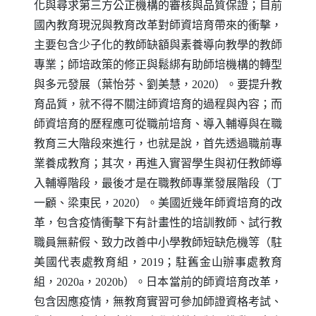
化與尋求第三方公正機構的審核與品質保證；目前
國內教育現況與教育改革對師資培育帶來的衝擊，
主要包含少子化的教師缺額與素養導向教學的教師
專業；師培政策的修正與鬆綁有助師培機構的轉型
與多元發展（葉怡芬、劉美慧，2020）。要提升教
育品質，就不得不關注師資培育的過程與內容；而
師資培育的歷程應可從職前培育、導入輔導與在職
教育三大階段來進行，也就是說，首先透過職前專
業養成教育；其次，再進入實習學生與初任教師導
入輔導階段，最後才是在職教師專業發展階段（丁
一顧、梁東民，2020）。美國近幾年師資培育的改
革，包含疫情衝擊下有計畫性的培訓教師、試行教
職員無薪假、致力改善中小學教師短缺危機等（駐
美國代表處教育組，2019；駐舊金山辦事處教育
組，2020a，2020b）。日本當前的師資培育改革，
包含因應疫情，無教育實習可參加師證資格考試、