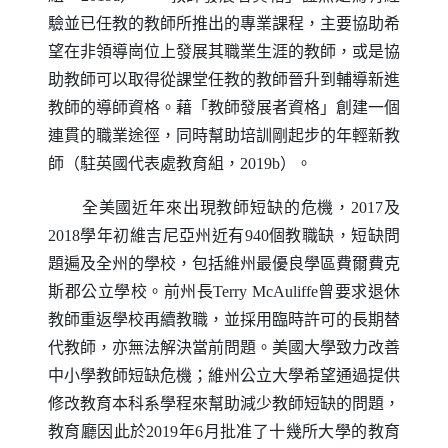
驗並已任教的教師所推出的專業課程，主要協助希
望在非領導崗位上發展其職業生涯的教師，或是協
助教師可以取得從課堂任教的教師晉升到輔導新進
教師的導師資格。藉「教師發展者資格」創建一個
連貫的職業途徑，同時幫助培訓剛起步的年輕新教
師（駐英國代表處教育組，2019b）。
全美國近年來出現教師短缺的危機，2017及
2018學年初維吉尼亞州近有940個教職缺，短缺問
題遍及全州的學校，包括維州最優良學區費爾費克
斯郡公立學校。前州長
Terry McAuliffe
曾要求退休
教師重返學校再續教職，並採用臨時許可的長期替
代教師，亦無法解決當前問題。美國大學致力改善
中小學教師短缺危機；維州公立大學希望通過提供
修改教育本科系學程來幫助減少教師短缺的問題，
教育廳因此於2019年6月批准了十幾所大學的教育