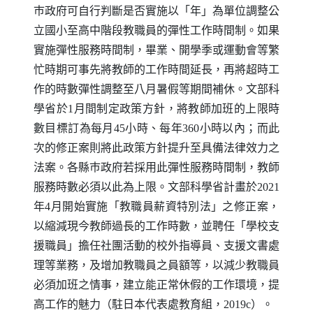
巿政府可自行判斷是否實施以「年」為單位調整公
立國小至高中階段教職員的彈性工作時間制。如果
實施彈性服務時間制，畢業、開學季或運動會等繁
忙時期可事先將教師的工作時間延長，再將超時工
作的時數彈性調整至八月暑假等期間補休。文部科
學省於1月間制定政策方針，將教師加班的上限時
數目標訂為每月45小時、每年360小時以內；而此
次的修正案則將此政策方針提升至具備法律效力之
法案。各縣巿政府若採用此彈性服務時間制，教師
服務時數必須以此為上限。文部科學省計畫於2021
年4月開始實施「教職員薪資特別法」之修正案，
以縮減現今教師過長的工作時數，並聘任「學校支
援職員」擔任社團活動的校外指導員、支援文書處
理等業務，及增加教職員之員額等，以減少教職員
必須加班之情事，建立能正常休假的工作環境，提
高工作的魅力（駐日本代表處教育組，2019c）。