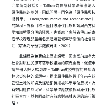
究學院副教授
Kim Tallbear
為倡議科學決策應納入
原住民族的參與，因此開設一門名為「原住民與技
術科學」（
Indigenous Peoples and Technoscience
）
的課程。課程目標不僅打破原住民族知識與西方科
學知識壁壘分明的迷思，也響應了卑詩省傳出前寄
宿學校發現兒童無名集體墳墓憾事所引發的社會關
注（駐溫哥華辦事處教育組，2021）。
此課程為免費線上歷史課程，因應當前加拿大
社會對原住民族寄宿學校議題的廣泛重視，促使申
請註冊人數大幅激增。
TallBear
教授在探討歷年森
林火災失控的議題中，提出原住民族數千年來有效
管理土地的知識及經驗卻長期被科學單位忽視。為
有效因應自然災害，科學單位應該積極與原住民族
社區合作，並共同商討有效應對森林火災的施行策
略。