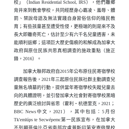
校」（
Indian Residential School
,
IRS
），他們離鄉
背井來到教會學校，共同經歷身心霸凌、羞辱、體
罰、禁說母語及無法實踐自身習俗信仰的殖民教
育；有些孩童甚至遭受性侵，更極端的則是來不及
長大即離奇死亡，估計至少有六千名兒童遇害，未
能順利返鄉；這項巨大歷史傷痕的和解成為加拿大
政府與原住民族共思真相調查的施政重點（施正
鋒，2016）。
加拿大聯邦政府自2015年公布原住民寄宿學校
調查報告後，2021年三起原住民族社群主動調查兒
童無名墳墓的行動，提供當年寄宿學校失蹤兒童去
向的具體證明，並引發加拿大社會對寄宿學校黑暗
歷史的廣泛檢討與省思（霍利‧杭德里克，2021；
BBC News
中文，2021），其中包括：5月份
Tk'eml
ú
ps te Secw
é
pemc
第一民族宣布，在加拿大
不列顛哥倫比亞省南部坎盧普斯印第安寄宿學校