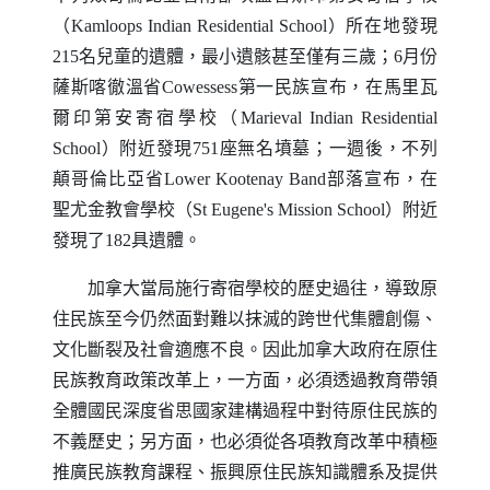
（
Kamloops Indian Residential School
）所在地發現
215名兒童的遺體，最小遺骸甚至僅有三歲；6月份
薩斯喀徹溫省
Cowessess
第一民族宣布，在馬里瓦
爾印第安寄宿學校（
Marieval Indian Residential
School
）附近發現751座無名墳墓；一週後，不列
顛哥倫比亞省
Lower Kootenay Band
部落宣布，在
聖尤金教會學校（
St Eugene's Mission School
）附近
發現了182具遺體。
加拿大當局施行寄宿學校的歷史過往，導致原
住民族至今仍然面對難以抹滅的跨世代集體創傷、
文化斷裂及社會適應不良。因此加拿大政府在原住
民族教育政策改革上，一方面，必須透過教育帶領
全體國民深度省思國家建構過程中對待原住民族的
不義歷史；另方面，也必須從各項教育改革中積極
推廣民族教育課程、振興原住民族知識體系及提供