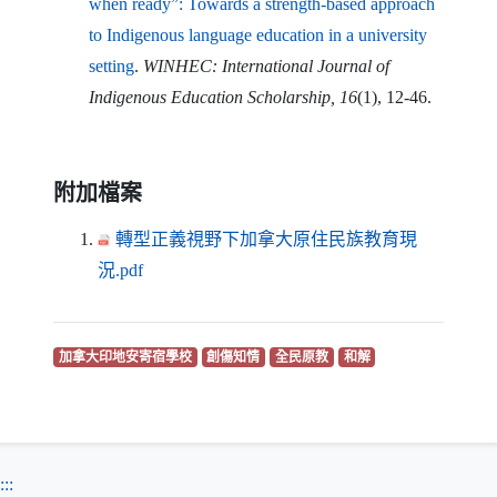
when ready
”:
Towards a strength-based approach
to Indigenous language education in a university
（另開新視窗）
setting
.
WINHEC
:
International Journal of
Indigenous Education Scholarship
, 16
(1), 12-46.
附加檔案
轉型正義視野下加拿大原住民族教育現
（另開新視窗）
況.pdf
（另開新視窗）
（另開新視窗）
（另開新視窗）
（另開新視窗）
加拿大印地安寄宿學校
創傷知情
全民原教
和解
:::