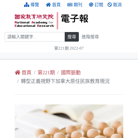
跳到主要內容
:::
導覽
首頁
期刊
訂閱
取消
搜尋
搜尋
進階搜尋
第221期 2022-07
:::
首頁
第221期
國際脈動
轉型正義視野下加拿大原住民族教育現況