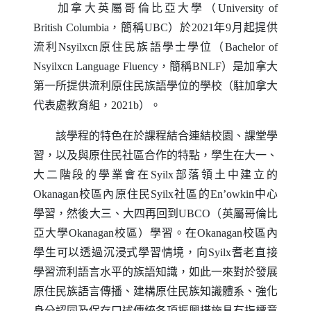
加拿大英屬哥倫比亞大學（
University of
British Columbia
，簡稱
UBC
）於2021年9月起提供
流利
Nsyilxcn
原住民族語學士學位（
Bachelor of
Nsyilxcn Language Fluency
，簡稱
BNLF
）是加拿大
第一所提供流利原住民族語學位的學校（駐加拿大
代表處教育組，2021b）。
該學程的特色在於課程結合連結校園、課堂學
習，以及與原住民社區合作的特點，學生在大一、
大二階段的學業會在
Syilx
部落領土中建立的
Okanagan
校區內原住民
Syilx
社區的
En
’
owkin
中心
學習，然後大三、大四再回到
UBCO
（英屬哥倫比
亞大學
Okanagan
校區）學習。在
Okanagan
校區內
學生可以透過沉浸式學習情境，向
Syilx
耆老直接
學習流利語言水平的族語知識，如此一來對於發展
原住民族語言傳播、建構原住民族知識體系、強化
身分認同及保存口述傳統各項振興措施具有指標意