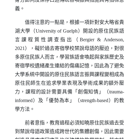
義。
值得注意的一點是，根據一項針對安大略省貴
湖大學（
University of Guelph
）開設的原住民族語
言課程質性調查指出（
Bergier
&
Anderson
,
2021），礙於過去寄宿學校禁說母語的壓迫，對很
多原住民族人而言，學習族語會喚起與家族歷史及
寄宿學校遺緒產生連結的傷痛記憶，因此為了避免
大學系統中開設的原住民族語言振興課程變相成為
原住民師生在追求學業表現及學術成果的額外壓
力，課程的設計需要具備「創傷知情」（
trauma-
informed
）及「優勢為本」（
strength-based
）的教
學方法。
前者意指，教育過程必須知曉原住民族過去受
到禁說母語政策造成跨世代的集體創傷，因此需要