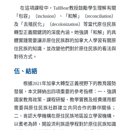
在這項課程中，
TallBear
教授鼓勵學生理解有關
「包容」（
inclusion
）、「和解」（
reconciliation
）
及「去殖民化」（
decolonization
）等當代原住民族
轉型正義關鍵詞的深度內涵。她強調「和解」的具
體實踐需要讓非原住民族群的加拿大人學習有關原
住民族的知識，並改變他們對於原住民族的看法與
對待方式。
伍、結語
根據2021年加拿大轉型正義視野下的教育趨勢
發展，本文歸納出四項重要的參考指標：一、強調
國家教育政策、課程研擬、教學實務及經費運用都
需要與原住民族社群建立共同合作的夥伴關係；
二、肯認大學機構在原住民族地區設立學習機構，
以耆老為師，開設流利族語學程對於原住民族知識