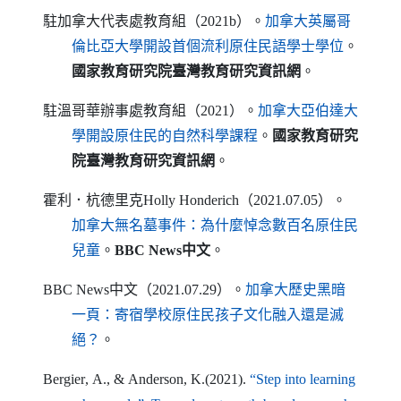
駐加拿大代表處教育組（2021b）。
加拿大英屬哥
（另開新視窗
倫比亞大學開設首個流利原住民語學士學位
。
國家教育研究院臺灣教育研究資訊網
。
駐溫哥華辦事處教育組（2021）。
加拿大亞伯達大
（另開新視窗）
學開設原住民的自然科學課程
。
國家教育研究
院臺灣教育研究資訊網
。
霍利．杭德里克
Holly Honderich
（2021.07.05）。
加拿大無名墓事件：為什麼悼念數百名原住民
（另開新視窗）
兒童
。
BBC News
中文
。
BBC News
中文（2021.07.29）。
加拿大歷史黑暗
一頁：寄宿學校原住民孩子文化融入還是滅
（另開新視窗）
絕？
。
Bergier
,
A
., &
Anderson
,
K
.(2021).
“
Step into learning