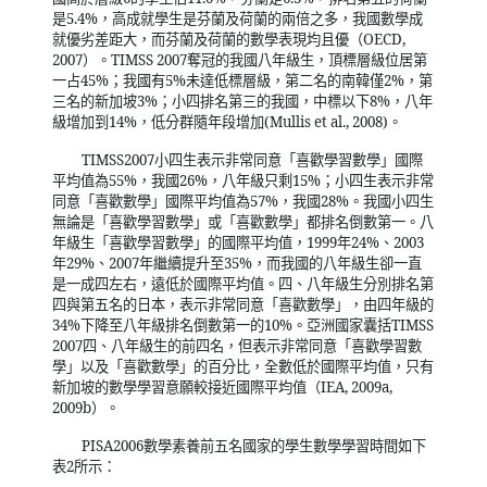
是
5.4%
，高成就學生是芬蘭及荷蘭的兩倍之多，我國數學成
就優劣差距大，而芬蘭及荷蘭的數學表現均且優（
OECD,
2007
）。
TIMSS 2007
奪冠的我國八年級生，頂標層級位居第
一占
45%
；我國有
5%
未達低標層級，第二名的南韓僅
2%
，第
三名的新加坡
3%
；小四排名第三的我國，中標以下
8%
，八年
級增加到
14%
，低分群隨年段增加
(Mullis et al., 2008)
。
TIMSS2007
小四生表示非常同意「喜歡學習數學」國際
平均值為
55%
，我國
26%
，八年級只剩
15%
；小四生表示非常
同意「喜歡數學」國際平均值為
57%
，我國
28%
。我國小四生
無論是「喜歡學習數學」或「喜歡數學」都排名倒數第一。八
年級生「喜歡學習數學」的國際平均值，
1999
年
24%
、
2003
年
29%
、
2007
年繼續提升至
35%
，而我國的八年級生卻一直
是一成四左右，遠低於國際平均值。四、八年級生分別排名第
四與第五名的日本，表示非常同意「喜歡數學」，由四年級的
34%
下降至八年級排名倒數第一的
10%
。亞洲國家囊括
TIMSS
2007
四、八年級生的前四名，但表示非常同意「喜歡學習數
學」以及「喜歡數學」的百分比，全數低於國際平均值，只有
新加坡的數學學習意願較接近國際平均值（
IEA, 2009a,
2009b
）。
PISA2006
數學素養前五名國家的學生數學學習時間如下
表
2
所示：