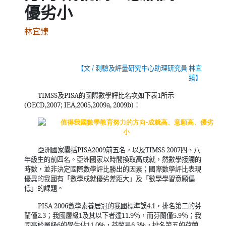
優劣小
林宜臻
【文
/
測驗及評量研究中心助理研究員 林宜
臻】
TIMSS
及
PISA
的國際數學評比名次如下表
1
所示
(OECD,2007; IEA,2005,2009a, 2009b)
：
亞洲國家囊括
PISA2009
前五名，以及
TIMSS 2007
四、八
年級生的前四名。亞洲國家以時間換取高成就，然數學接觸的
時數，並非決定國際數學評比勝出的因素；國際數學評比表現
優異的我國有「數學成就優劣差距大」及「數學學習意願偏
低」的課題。
PISA 2006
數學素養居冠的我國標準誤
4.1
，排名第二的芬
蘭僅
2.3
；我國層級
1
及其以下者達
11.9
％，而芬蘭僅
5.9
％；我
國高於層級
6
的學生佔
11.0%
，芬蘭是
6.3%
，排名第五的荷蘭