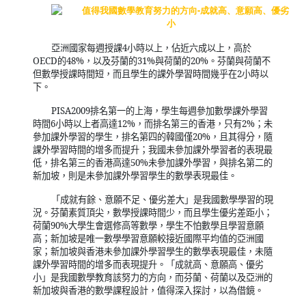
亞洲國家每週授課
4
小時以上，佔近六成以上，高於
OECD
的
48%
，以及芬蘭的
31%
與荷蘭的
20%
。芬蘭與荷蘭不
但數學授課時間短，而且學生的課外學習時間幾乎在
2
小時以
下。
PISA2009
排名第一的上海，學生每週參加數學課外學習
時間
6
小時以上者高達
12%
，而排名第三的香港，只有
2%
；未
參加課外學習的學生，排名第四的韓國僅
20%
，且其得分，隨
課外學習時間的增多而提升；我國未參加課外學習者的表現最
低，排名第三的香港高達
50%
未參加課外學習，與排名第二的
新加坡，則是未參加課外學習學生的數學表現最佳。
「成就有餘、意願不足、優劣差大」是我國數學學習的現
況。芬蘭素質頂尖，數學授課時間少，而且學生優劣差距小；
荷蘭
90%
大學生會選修高等數學，學生不怕數學且學習意願
高；新加坡是唯一數學學習意願較接近國際平均值的亞洲國
家；新加坡與香港未參加課外學習學生的數學表現最佳，未隨
課外學習時間的增多而表現提升。「成就高、意願高、優劣
小」是我國數學教育該努力的方向，而芬蘭、荷蘭以及亞洲的
新加坡與香港的數學課程設計，值得深入探討，以為借鏡。