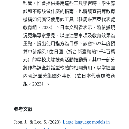
監管，惟會提供採用這些工具學習時，學生應
該和不應該做什麼的指南，也將調查高等教育
機構如何廣泛使用該工具（駐馬來西亞代表處
教育組，2023）。日本文科省表示，將依據現
況蒐集專家意見，以應注意事項及教育效果為
重點，提出使用指方為目標。該省2023年度預
算中計編列1億日圓（折合新臺幣約2千4百萬
元）的學校尖端技術活動推動費，其中一部分
將作為調查對話型軟體的相關費用，以掌握國
內現況並蒐集國外事例（駐日本代表處教育
組，2023）。
參考文獻
Jeon
,
J
., &
Lee
,
S
. (2023).
Large language models in