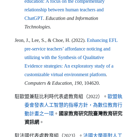
education
:
A focus on the complementary
relationship between human teachers and
（另開新視窗）
ChatGPT
.
Education and Information
Technologies
.
Jeon
,
J
.,
Lee
,
S
., &
Choe
,
H
. (2022).
Enhancing EFL
pre-service teachers
’
affordance noticing and
utilizing with the Synthesis of Qualitative
Evidence strategies
:
An exploratory study of a
（另開新視窗）
customizable virtual environment platform
.
Computers
&
Education
, 190
, 104620.
駐歐盟兼駐比利時代表處教育組（2022）。
歐盟執
委會發表人工智慧的指導方針，為數位教育行
（另開新視窗）
動計畫之一環
。
國家教育研究院臺灣教育研究
資訊網
。
駐法國代表處教育組（2023）。
法國大學面對人工