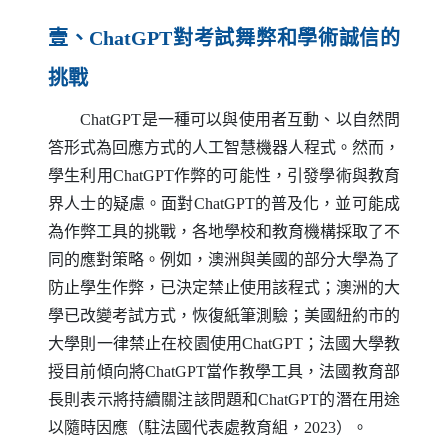
壹、
ChatGPT
對考試舞弊和學術誠信的
挑戰
ChatGPT
是一種可以與使用者互動、以自然問
答形式為回應方式的人工智慧機器人程式。然而，
學生利用
ChatGPT
作弊的可能性，引發學術與教育
界人士的疑慮。面對
ChatGPT
的普及化，並可能成
為作弊工具的挑戰，各地學校和教育機構採取了不
同的應對策略。例如，澳洲與美國的部分大學為了
防止學生作弊，已決定禁止使用該程式；澳洲的大
學已改變考試方式，恢復紙筆測驗；美國紐約市的
大學則一律禁止在校園使用
ChatGPT
；法國大學教
授目前傾向將
ChatGPT
當作教學工具，法國教育部
長則表示將持續關注該問題和
ChatGPT
的潛在用途
以隨時因應（駐法國代表處教育組，2023）。