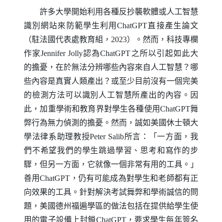
許多大學開始利用各種反抄襲軟體或人工智慧
識別網站來防範學生利用
ChatGPT
直接產生論文
（駐法國代表處教育組，2023）。然而，科技專欄
作家
Jennifer Jolly
認為
ChatGPT
之所以引起如此大
的擔憂，在於無法分辨哪些內容來自人工智慧？哪
些內容是真實人類產出？或至少目前沒有一個完美
的檢測方法可以識別人工智慧所產出的內容。因
此，加重學術和教育界對學生各種使用
ChatGPT
舞
弊行為無力偵測的擔憂。然而，誠如美國休士頓大
學法律系助理教授
Peter Salib
所言：「一方面，我
們不希望我們的學生跳過學習、思考和寫作的步
驟，但另一方面，它就像一個非常有用的工具。」
善用
ChatGPT
，仍有可能成為對學生和老師都有正
向效果的工具。針對解決考試舞弊和學術誠信的問
題，美國德州福遍學區的做法包括在提供給學生使
用的電子設備上封鎖
ChatGPT
，要求學生每年簽名