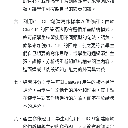
的信心，或作為學生遇到困難時尋求幫助的訊
號，讓學生可按照自己的節奏閱讀。
六、利用
ChatGPT
創建寫作樣本以供修訂：由於
ChatGPT
的回答語法仍會遵循某些結構模式，
故可讓學生練習使用不同類型的句法、語氣、
修辭來加強
ChatGPT
的回應，使之更符合學生
們自己想要的寫作思路，或學生可通過添加主
張、證據、分析或重新組織結構來關注內容，
進而達成「後設認知」能力的練習與培養。
七、練習評分：學生可對
ChatGPT
產生的樣本進行
評分，由學生討論他們的評分和理由，其重點
在使學生對寫作所進行的討論，而不在於給樣
本的評分。
八、產生寫作題目：學生可使用
ChatGPT
創建關於
他們感興趣主題的寫作題目，可節省教師決定