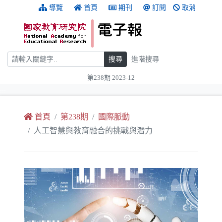
跳到主要內容
:::
導覽
首頁
期刊
訂閱
取消
搜尋
搜尋
進階搜尋
第238期 2023-12
:::
首頁
第238期
國際脈動
人工智慧與教育融合的挑戰與潛力