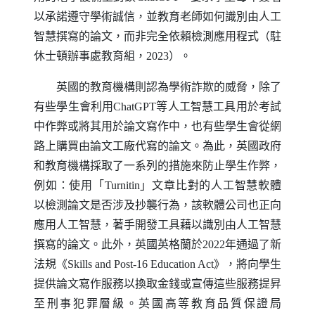
以承諾遵守學術誠信，並教育老師如何識別由人工
智慧撰寫的論文，而非完全依賴檢測應用程式（駐
休士頓辦事處教育組，2023）。
英國的教育機構則認為學術詐欺的威脅，除了
有些學生會利用
ChatGPT
等人工智慧工具用於考試
中作弊或將其用於論文寫作中，也有些學生會從網
路上購買由論文工廠代寫的論文。為此，英國政府
和教育機構採取了一系列的措施來防止學生作弊，
例如：使用「
Turnitin
」文章比對的人工智慧軟體
以檢測論文是否涉及抄襲行為，該軟體公司也正向
應用人工智慧，著手開發工具藉以識別由人工智慧
撰寫的論文。此外，英國英格蘭於2022年通過了新
法規《
Skills and Post-16 Education Act
》，將向學生
提供論文寫作服務以換取金錢或宣傳這些服務提昇
至刑事犯罪層級。英國高等教育品質保證局