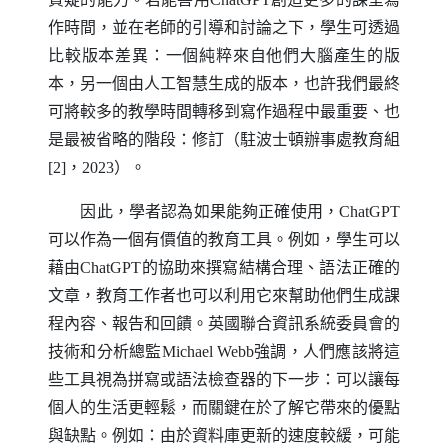
作時間，並在老師的引導和討論之下，學生可透過
比較版本差異：一個純粹來自他們大腦產生的版
本，另一個由人工智慧生成的版本，也許我們最終
可將較多的教學時間轉移到寫作過程中最重要、也
是最被省略的階段：修訂（駐波士頓辦事處教育組
[2]，2023）。
因此，學者認為如果能夠正確使用，
ChatGPT
可以作為一個有價值的教育工具。例如，學生可以
藉由
ChatGPT
的協助來撰寫結構合理、語法正確的
文章，教育工作者也可以利用它來幫助他們生成課
程內容、報告和回饋。英國聯合資訊系統委員會的
技術和分析總監
Michael Webb
強調，人們應該將這
些工具視為拼寫或語法檢查器的下一步：可以讓每
個人的生活更輕鬆，而關鍵在於了解它帶來的優點
與缺點。例如：由於資料庫更新的速度較緩，可能