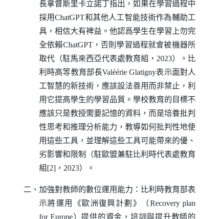
長拿督斯里卡立諾丁指出，如果在學習過程中
採用
ChatGPT
和其他人工智能技術作為輔助工
具，相信大有裨益。他認爲學生在學習上勿完
全依賴
ChatGPT
，否則學習過程就會被機器所
取代（駐馬來西亞代表處教育組，2023）。比
利時高等教育部長
Val
éé
rie Glatigny
表示面對人
工智慧的新技術，應該設法善用而非禁止，利
用它提高學生的學習品質。學校教育的目標不
應該只是教授需要記憶的資料，而是培養批判
性思考和推理分析能力，教導如何批判性地使
用這些工具，並理解這些工具可能帶來的優、
劣影響和限制（駐歐盟兼駐比利時代表處教育
組[2]，2023）。
二、加強對教師的數位運用能力：比利時教育部表
示將運用《歐洲復興計劃》（
Recovery plan
for Europe
）提供的資金，培訓與提升教師的