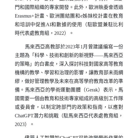
門和國際組織的專家開發。此外，歐洲執委會透過
Erasmus
+計畫、歐洲團結團和
e
姊妹校計畫在教育
和培訓中促進
AI
和數據的使用（駐歐盟兼駐比利
時代表處教育組，2022）。
馬來西亞高教部於2023年1月曾建議編寫一份
主題為「科學、技術和創新的新視野——馬來西亞
的策略」的白書皮，深入探討科技對國家高等教育
機構的教學、學習和治理的影響，讓教育部未雨綢
繆，做好管理教學及未來在高等學府教育改革的準
備。馬來西亞的學術運動團體（
Gerak
）表示，馬
國需要一個由教育和技術專家組成的高級別工作隊
或委員會，以制定跨部門的政策和指南，以應對
ChatGPT
潛力和挑戰（駐馬來西亞代表處教育組，
2023）。
儘管人工智慧如
ChatGPT
可能改變學術作業的