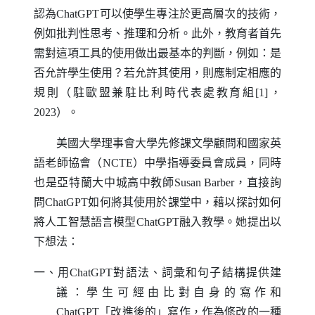
認為
ChatGPT
可以使學生專注於更高層次的技術，
例如批判性思考、推理和分析。此外，教育者首先
需對這項工具的使用做出最基本的判斷，例如：是
否允許學生使用？若允許其使用，則應制定相應的
規則（駐歐盟兼駐比利時代表處教育組[1]，
2023）。
美國大學理事會大學先修課文學顧問和國家英
語老師協會（
NCTE
）中學指導委員會成員，同時
也是亞特蘭大中城高中教師
Susan Barber
，直接詢
問
ChatGPT
如何將其使用於課堂中，藉以探討如何
將人工智慧語言模型
ChatGPT
融入教學。她提出以
下想法：
一、用
ChatGPT
對語法、詞彙和句子結構提供建
議：學生可經由比對自身的寫作和
ChatGPT
「改進後的」寫作，作為修改的一種