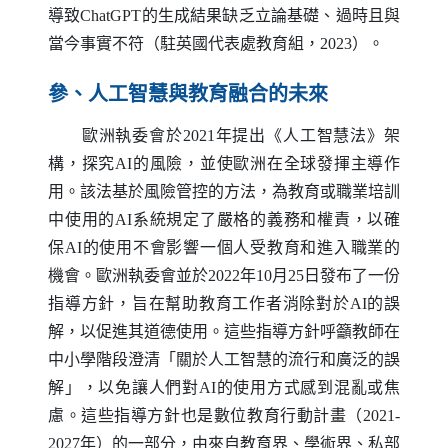
導致
ChatGPT
的生成結果缺乏立論基礎、過時且與
當今事實不符（駐英國代表處教育組，2023）。
參、人工智慧與教育融合的未來
歐洲執委會於2021年提出《人工智慧法》架
構，探究
AI
的風險，並使歐洲在全球發揮主導作
用。該法基於風險管控的方法，為教育或職業培訓
中使用的
AI
系統規定了嚴格的義務和權責，以確
保
AI
的使用不會影響一個人受教育和進入職業的
機會。歐洲執委會並於2022年10月25日發布了一份
指導方針，旨在幫助教育工作者消除對於
AI
的誤
解，以促進其道德使用。這些指導方針呼籲教師在
中小學階段澄清「關於人工智慧的流行和廣泛的誤
解」，以免讓人們對
AI
的使用方式感到混亂或焦
慮。這些指導方針也是數位教育行動計畫（2021-
2027年）的一部分，由來自教育界、學術界、私部