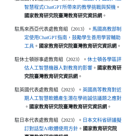
（另開新視窗
智慧程式
ChatGPT
所帶來的教學挑戰與契機
。
國家教育研究院臺灣教育研究資訊網
。
駐馬來西亞代表處教育組（2013）。
馬國高教部制
定使用
ChatGPT
指南，鼓勵學生善用學習輔助
（另開新視窗）
工具
。
國家教育研究院臺灣教育研究資訊網
。
駐休士頓辦事處教育組（2023）。
休士頓各學區評
（另開新視窗）
估人工智慧機器人對教育的影響
。
國家教育研
究院臺灣教育研究資訊網
。
駐英國代表處教育組（2023）。
英國高等教育對近
期人工智慧軟體產生潛在學術誠信議題之應對
（另開新視窗）
。
國家教育研究院臺灣教育研究資訊網
。
駐日本代表處教育組（2023）。
日本文科省研議擬
（另開新視窗）
訂對話型
AI
軟體使用方針
。
國家教育研究院