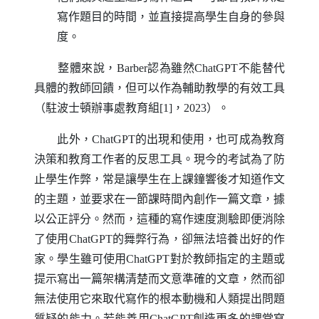
寫作題目的時間，並直接提高學生自身的參與
度。
整體來說，
Barber
認為雖然
ChatGPT
不能替代
具體的教師回饋，但可以作為輔助教學的有效工具
（駐波士頓辦事處教育組[1]，2023）。
此外，
ChatGPT
的出現和使用，也可成為教育
決策和教育工作者的反思工具。現今的考試為了防
止學生作弊，常是讓學生在上課鐘響後才知道作文
的主題，並要求在一節課時間內創作一篇文章，據
以公正評分。然而，這種的寫作速度測驗即便消除
了使用
ChatGPT
的舞弊行為，卻無法培養出好的作
家。學生雖可使用
ChatGPT
對於教師指定的主題或
提示寫出一篇架構清楚而文意準確的文章，然而卻
無法使用它來取代寫作的根本動機和人類提出問題
質疑的能力。若能善用
ChatGPT
創造更多的課堂寫