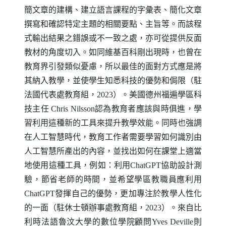
簡文章的建構、建立語言課程的字彙表、簡化文章
撰寫和確認特定主題的相關要點、主旨等。而該程
式輸出結果之錯誤或不一致之處，亦可從提供反面
教材的角度切入。如同維基百科剛出現時，也曾在
教育界引發類似憂慮，所以最佳的面對方式應是將
其納入教學，並使學生知悉科技的優勢和侷限（駐
法國代表處教育組，2023）。美國德州福遍學區科
技主任
Chris Nilsson
認為教育者應該與時俱進，學
習利用這種新的工具來提升教學效能。同時也強調
在人工智慧時代，教育工作者需要學習如何識別由
人工智慧所產出的內容，並找出如何在課堂上適當
地使用這種工具，例如：利用
ChatGPT
協助設計測
驗，節省老師的時間，並希望學區教職員應利用
ChatGPT
發揮自己的優勢，更加專注於教學人性化
的一面（駐休士頓辦事處教育組，2023）。來自比
利時法語魯汶大學的數位學院顧問
Yves Deville
則