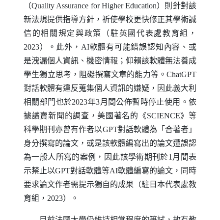
（
Quality Assurance for Higher Education
）則針對該
新法規提供指導方針，祈使學校更快修正其學術誠
信的相關規定與政策（駐英國代表處教育組，
2023）。此外，
AI
軟體有可能錯誤認知內容、或
是洩漏個人資訊、機密情報；仰賴該軟體無法養成
學生獨立思考，阻礙撰寫文章的能力等。
ChatGPT
對話軟體有違反蒐集個人資訊的嫌疑，因此義大利
相關部門也於2023年3月間公佈暫時停止使用。依
據讀賣新聞的調查，美國著名的《
SCIENCE
》等
科學期刊亦曾有作者以
GPT
對話軟體為「合著者」
身分撰寫的論文，或是該軟體編寫出的論文遭誤認
為一般人所寫的案例，因此該學術期刊於1月間表
示禁止以
GPT
對話軟體等
AI
軟體編寫的論文，同時
要求論文作者需提示獨自的成果（駐日本代表處教
育組，2023）。
目前法國大學仍維持相當程度的筆試，故有教