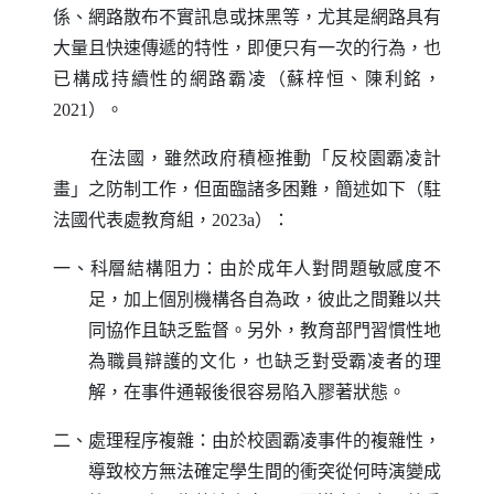
係、網路散布不實訊息或抹黑等，尤其是網路具有
大量且快速傳遞的特性，即便只有一次的行為，也
已構成持續性的網路霸凌（蘇梓恒、陳利銘，
2021）。
在法國，雖然政府積極推動「反校園霸凌計
畫」之防制工作，但面臨諸多困難，簡述如下（駐
法國代表處教育組，2023a）：
一、科層結構阻力：由於成年人對問題敏感度不
足，加上個別機構各自為政，彼此之間難以共
同協作且缺乏監督。另外，教育部門習慣性地
為職員辯護的文化，也缺乏對受霸凌者的理
解，在事件通報後很容易陷入膠著狀態。
二、處理程序複雜：由於校園霸凌事件的複雜性，
導致校方無法確定學生間的衝突從何時演變成