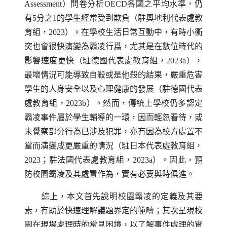
Assessment
）問卷分析
OECD
各國之平均水準，仍
有5分之1的學生經常受到欺負（駐奧地利代表處教
育組，2023）。在學校生活日常互動中，有時小衝
突也會很快演變為霸凌行爲，尤其是在數位時代的
影響速度更快（駐德國代表處教育組，2023a），
最壞情況可能導致自殺或是他殺的結果，嚴重危害
學生的人身安全以及心理健康的發展（駐德國代表
處教育組，2023b）。然而，傳統上學校仍多認定
霸凌事件屬於學生輔導的一環，因而輕忽看待，或
未覺察部分行為已涉及犯罪，亦有因為校方處置不
當而演變成更嚴重的情況（駐日本代表處教育組，
2023；駐法國代表處教育組，2023a）。因此，預
防校園霸凌及其處置作為，實有必要與時俱進。
綜上，本文首先說明校園霸凌的定義及其要
素，有助於快速理解議題界定的範疇；其次呈現校
園在現場處理時的常見困境，以了解事件處理的實