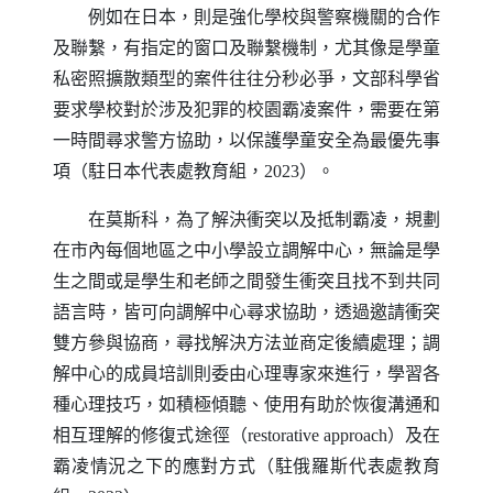
例如在日本，則是強化學校與警察機關的合作
及聯繫，有指定的窗口及聯繫機制，尤其像是學童
私密照擴散類型的案件往往分秒必爭，文部科學省
要求學校對於涉及犯罪的校園霸凌案件，需要在第
一時間尋求警方協助，以保護學童安全為最優先事
項（駐日本代表處教育組，2023）。
在莫斯科，為了解決衝突以及抵制霸凌，規劃
在市內每個地區之中小學設立調解中心，無論是學
生之間或是學生和老師之間發生衝突且找不到共同
語言時，皆可向調解中心尋求協助，透過邀請衝突
雙方參與協商，尋找解決方法並商定後續處理；調
解中心的成員培訓則委由心理專家來進行，學習各
種心理技巧，如積極傾聽、使用有助於恢復溝通和
相互理解的修復式途徑（
restorative approach
）及在
霸凌情況之下的應對方式（駐俄羅斯代表處教育