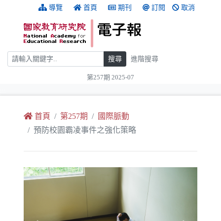
跳到主要內容
:::
導覽
首頁
期刊
訂閱
取消
搜尋
搜尋
進階搜尋
第257期 2025-07
:::
首頁
第257期
國際脈動
預防校園霸凌事件之強化策略