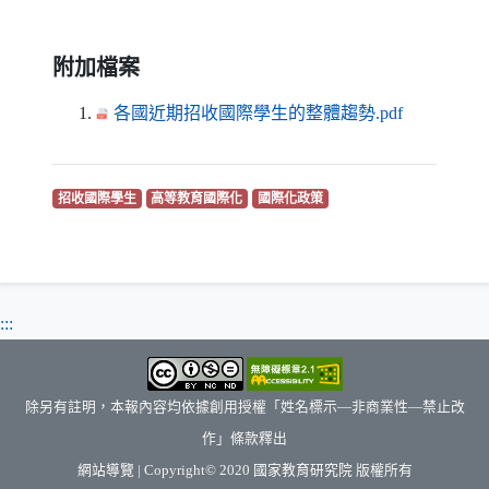
附加檔案
（另開新
各國近期招收國際學生的整體趨勢.pdf
（另開新視窗）
（另開新視窗）
（另開新視窗）
招收國際學生
高等教育國際化
國際化政策
:::
除另有註明，本報內容均依據創用授權「姓名標示—非商業性—禁止改
作」條款釋出
（另開新視窗）
網站導覽
| Copyright© 2020
國家教育研究院
版權所有