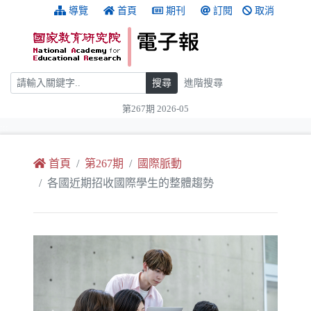
跳到主要內容
:::
導覽
首頁
期刊
訂閱
取消
搜尋
搜尋
進階搜尋
第267期 2026-05
:::
首頁
第267期
國際脈動
各國近期招收國際學生的整體趨勢