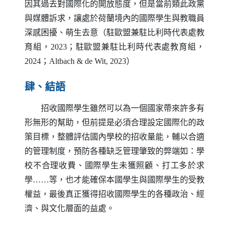
因其過去對國際化的開放態度，但是當前類此政黨
與媒體訴求，讓處於荷蘭境內的國際學生與教職員
深感困擾、萌生去意（駐歐盟兼駐比利時代表處教
育組，2023；駐歐盟兼駐比利時代表處教育組，
2024；
Altbach
&
de Wit
, 2023）
肆、結語
招收國際學生雖然可以為一個國家帶來許多有
形無形的幫助，但前提是必須合理設定國際化的政
策目標，整體評估國內學校的招收量能，輔以合適
的管理制度，預防各種缺乏管理肇致的弊端如：學
校不合理收費、國際學生未獲照顧、打工多於求
學……等，也才能確保本國學生與國際學生的受教
權益，最後真正獲得招收國際學生的各種政治、經
濟、與文化層面的益處。