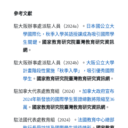
參考文獻
駐大阪辦事處派駐人員（2024a）。
日本國公立大
學國際化，秋季入學英語授課成為吸引國際學
（另開新視窗）
生關鍵
。
國家教育研究院臺灣教育研究資訊
網
。
駐大阪辦事處派駐人員（2024b）。
大阪公立大學
計畫階段性實施「秋季入學」，吸引優秀國際
（另開新視窗）
學生
。
國家教育研究院臺灣教育研究資訊網
。
駐加拿大代表處教育組（2024）。
加拿大政府宣布
2024年新發放的國際學生簽證總數將限縮至36
（另開新視窗）
萬
。
國家教育研究院臺灣教育研究資訊網
。
駐法國代表處教育組（2024）。
法國教育中心總部
（另開新視窗）
執行長受訪談及國際學生接待情形
。
國家教育